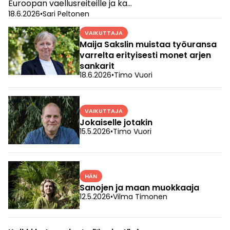
Euroopan vaellusreiteille ja ka…
18.6.2026
•
Sari Peltonen
VAIKUTTAJA
Maija Sakslin muistaa työuransa
varrelta erityisesti monet arjen
sankarit
18.6.2026
•
Timo Vuori
VAIKUTTAJA
Jokaiselle jotakin
15.5.2026
•
Timo Vuori
HÄN
Sanojen ja maan muokkaaja
12.5.2026
•
Vilma Timonen