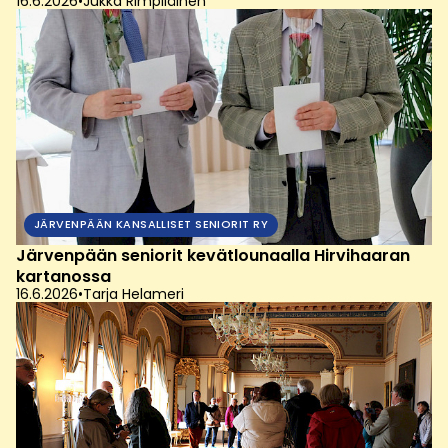
16.6.2026
•
Jukka Rimpiläinen
JÄRVENPÄÄN KANSALLISET SENIORIT RY
Järvenpään seniorit kevätlounaalla Hirvihaaran
kartanossa
16.6.2026
•
Tarja Helameri