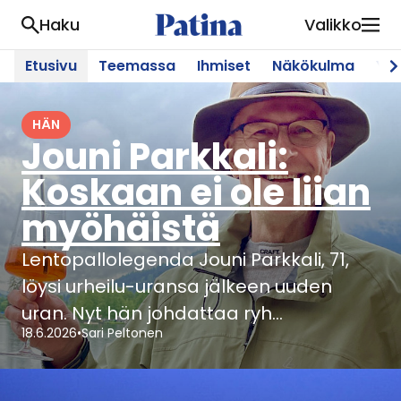
Haku
Valikko
Siirry sivun sisältöön
Etusivu
Teemassa
Ihmiset
Näkökulma
Yht
Etusivu
HÄN
Jouni Parkkali:
Koskaan ei ole liian
myöhäistä
Lentopallolegenda Jouni Parkkali, 71,
löysi urheilu-uransa jälkeen uuden
uran. Nyt hän johdattaa ryh…
18.6.2026
•
Sari Peltonen