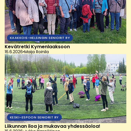
KAAKKOIS-HELSINGIN SENIORIT RY
Kevätretki Kymenlaaksoon
16.6.2026
•
Maija Roinila
KESKI-ESPOON SENIORIT RY
Liikunnan iloa ja mukavaa yhdessäoloa!