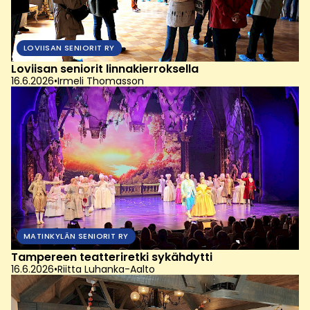
LOVIISAN SENIORIT RY
Loviisan seniorit linnakierroksella
16.6.2026
•
Irmeli Thomasson
MATINKYLÄN SENIORIT RY
Tampereen teatteriretki sykähdytti
16.6.2026
•
Riitta Luhanka-Aalto