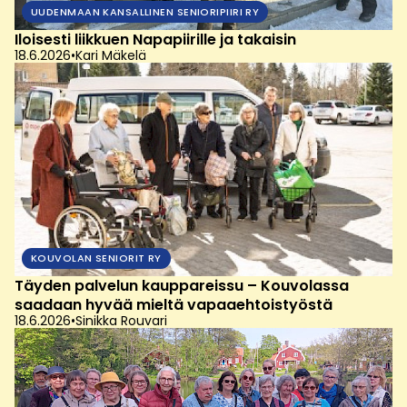
UUDENMAAN KANSALLINEN SENIORIPIIRI RY
Iloisesti liikkuen Napapiirille ja takaisin
18.6.2026
•
Kari Mäkelä
KOUVOLAN SENIORIT RY
Täyden palvelun kauppareissu – Kouvolassa
saadaan hyvää mieltä vapaaehtoistyöstä
18.6.2026
•
Sinikka Rouvari