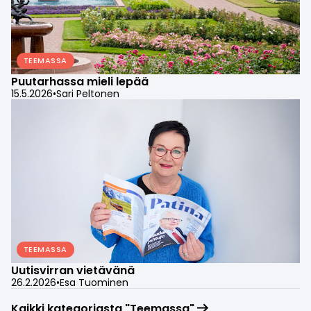
TEEMASSA
Puutarhassa mieli lepää
15.5.2026
•
Sari Peltonen
TEEMASSA
Uutisvirran vietävänä
26.2.2026
•
Esa Tuominen
Kaikki kategoriasta "Teemassa"