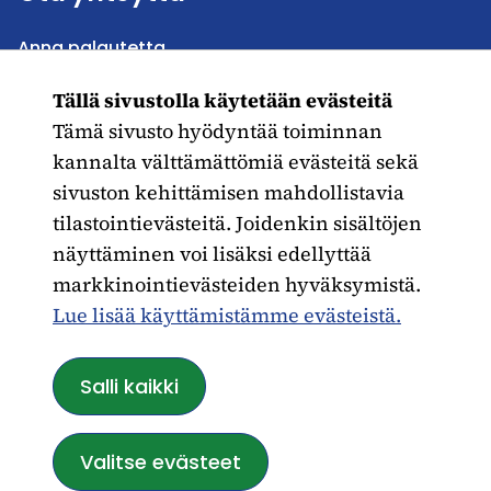
Anna palautetta
Lähetä juttu Patinaan
Lähetä ratkaisu ristikkoon
Tällä sivustolla käytetään evästeitä
Toimituksen yhteystiedot
Tämä sivusto hyödyntää toiminnan
Seuraa meitä
kannalta välttämättömiä evästeitä sekä
sivuston kehittämisen mahdollistavia
Instagram
tilastointievästeitä. Joidenkin sisältöjen
näyttäminen voi lisäksi edellyttää
Facebook
markkinointievästeiden hyväksymistä.
X (Entinen Twitter)
Lue lisää käyttämistämme evästeistä.​​​​​​
Takaisin ylös
Salli kaikki
Valitse evästeet