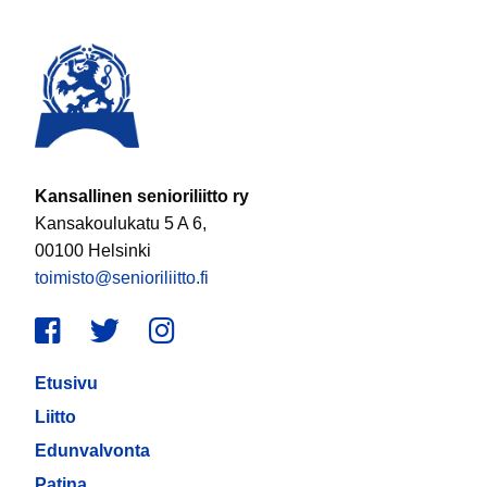
Kansallinen senioriliitto ry
Kansakoulukatu 5 A 6,
00100 Helsinki
toimisto@senioriliitto.fi
Facebook
Twitter
Instagram
Etusivu
Liitto
Edunvalvonta
Patina