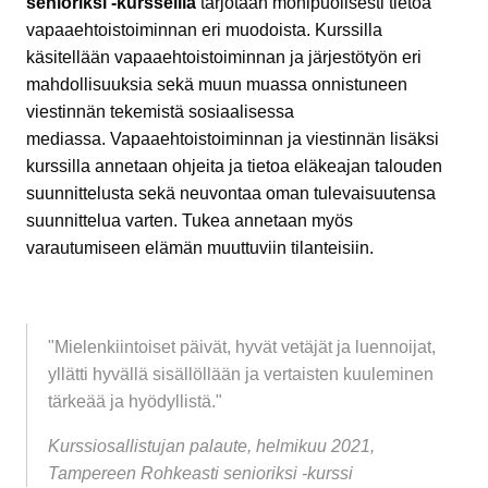
senioriksi -kursseilla
tarjotaan monipuolisesti tietoa
vapaaehtoistoiminnan eri muodoista. Kurssilla
käsitellään vapaaehtoistoiminnan ja järjestötyön eri
mahdollisuuksia sekä muun muassa onnistuneen
viestinnän tekemistä sosiaalisessa
mediassa. Vapaaehtoistoiminnan ja viestinnän lisäksi
kurssilla annetaan ohjeita ja tietoa eläkeajan talouden
suunnittelusta sekä neuvontaa oman tulevaisuutensa
suunnittelua varten. Tukea annetaan myös
varautumiseen elämän muuttuviin tilanteisiin.
"Mielenkiintoiset päivät, hyvät vetäjät ja luennoijat,
yllätti hyvällä sisällöllään ja vertaisten kuuleminen
tärkeää ja hyödyllistä."
Kurssiosallistujan palaute, helmikuu 2021,
Tampereen Rohkeasti senioriksi -kurssi