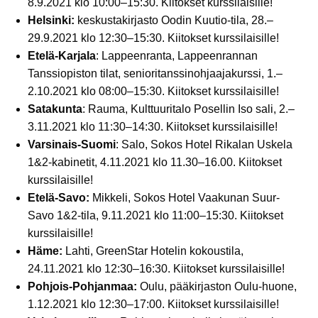
8.9.2021 klo 10:00–15:30. Kiitokset kurssilaisille!
Helsinki:
keskustakirjasto Oodin Kuutio-tila, 28.–
29.9.2021 klo 12:30–15:30. Kiitokset kurssilaisille!
Etelä-Karjala
: Lappeenranta, Lappeenrannan
Tanssiopiston tilat, senioritanssinohjaajakurssi, 1.–
2.10.2021 klo 08:00–15:30. Kiitokset kurssilaisille!
Satakunta
: Rauma, Kulttuuritalo Posellin Iso sali, 2.–
3.11.2021 klo 11:30–14:30. Kiitokset kurssilaisille!
Varsinais-Suomi
: Salo, Sokos Hotel Rikalan Uskela
1&2-kabinetit, 4.11.2021 klo 11.30–16.00. Kiitokset
kurssilaisille!
Etelä-Savo:
Mikkeli, Sokos Hotel Vaakunan Suur-
Savo 1&2-tila, 9.11.2021 klo 11:00–15:30. Kiitokset
kurssilaisille!
Häme:
Lahti, GreenStar Hotelin kokoustila,
24.11.2021 klo 12:30–16:30. Kiitokset kurssilaisille!
Pohjois-Pohjanmaa:
Oulu, pääkirjaston Oulu-huone,
1.12.2021 klo 12:30–17:00. Kiitokset kurssilaisille!