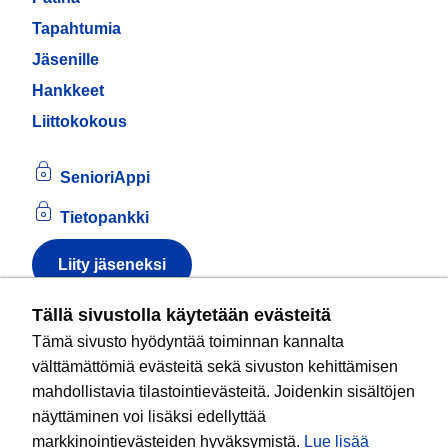
Tapahtumia
Jäsenille
Hankkeet
Liittokokous
SenioriAppi
Tietopankki
Liity jäseneksi
Tietoa evästeistä
Tällä sivustolla käytetään evästeitä
Tämä sivusto hyödyntää toiminnan kannalta
Kansallinen senioriliitto ry
on valtakunnallinen
välttämättömiä evästeitä sekä sivuston kehittämisen
eläkeläisjärjestö, joka edistää ikääntyvien ja
mahdollistavia tilastointievästeitä. Joidenkin sisältöjen
eläkeläisten sosiaalista turvallisuutta ja hyvinvointia
näyttäminen voi lisäksi edellyttää
sekä valvoo heidän oikeuksiaan liiton arvoja
markkinointievästeiden hyväksymistä.
Lue lisää