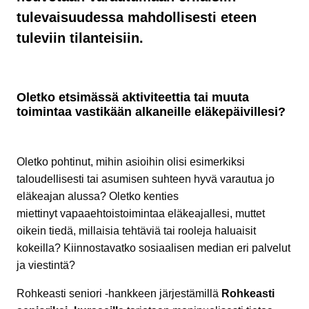
tulevaisuudessa mahdollisesti eteen
tuleviin tilanteisiin.
Oletko etsimässä aktiviteettia tai muuta
toimintaa vastikään alkaneille eläkepäivillesi?
Oletko pohtinut, mihin asioihin olisi esimerkiksi
taloudellisesti tai asumisen suhteen hyvä varautua jo
eläkeajan alussa? Oletko kenties
miettinyt vapaaehtoistoimintaa eläkeajallesi, muttet
oikein tiedä, millaisia tehtäviä tai rooleja haluaisit
kokeilla? Kiinnostavatko sosiaalisen median eri palvelut
ja viestintä?
Rohkeasti seniori -hankkeen järjestämillä
Rohkeasti