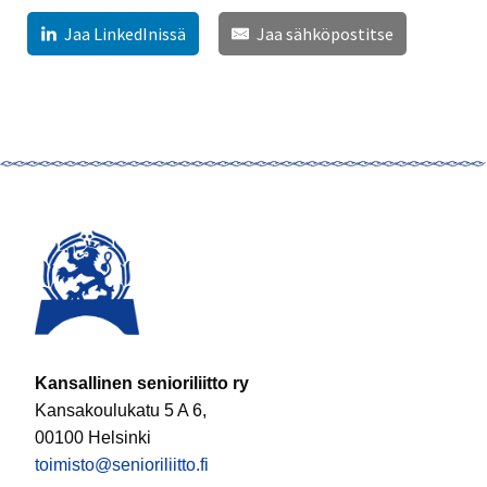
Jaa LinkedInissä
Jaa sähköpostitse
Kansallinen senioriliitto ry
Kansakoulukatu 5 A 6,
00100 Helsinki
toimisto@senioriliitto.fi