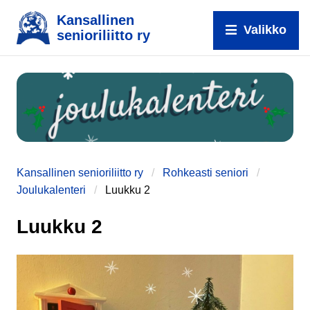
Kansallinen
Valikko
senioriliitto ry
Kansallinen senioriliitto ry
Rohkeasti seniori
Joulukalenteri
Luukku 2
Luukku 2