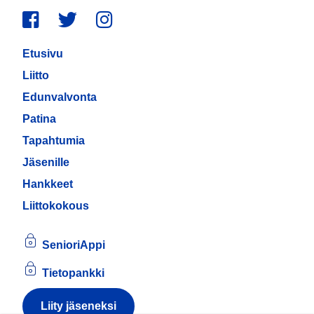
Facebook
Twitter
Instagram
Etusivu
Liitto
Edunvalvonta
Patina
Tapahtumia
Jäsenille
Hankkeet
Liittokokous
SenioriAppi
Tietopankki
Liity jäseneksi