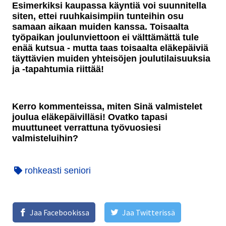
Esimerkiksi kaupassa käyntiä voi suunnitella
siten, ettei ruuhkaisimpiin tunteihin osu
samaan aikaan muiden kanssa. Toisaalta
työpaikan joulunviettoon ei välttämättä tule
enää kutsua - mutta taas toisaalta eläkepäiviä
täyttävien muiden yhteisöjen joulutilaisuuksia
ja -tapahtumia riittää!
Kerro kommenteissa, miten Sinä valmistelet
joulua eläkepäivilläsi! Ovatko tapasi
muuttuneet verrattuna työvuosiesi
valmisteluihin?
rohkeasti seniori
Jaa Facebookissa
Jaa Twitterissä