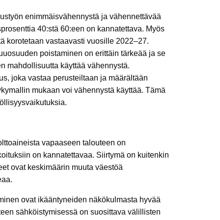
italoustyön enimmäisvähennystä ja vähennettävää
sprosenttia 40:stä 60:een on kannatettava. Myös
ä korotetaan vastaavasti vuosille 2022–27.
uosuuden poistaminen on erittäin tärkeää ja se
ien mahdollisuutta käyttää vähennystä.
us, joka vastaa perusteiltaan ja määrältään
t nykymallin mukaan voi vähennystä käyttää. Tämä
yöllisyysvaikutuksia.
polttoaineista vapaaseen talouteen on
oituksiin on kannatettavaa. Siirtymä on kuitenkin
eet ovat keskimäärin muuta väestöä
eaa.
ntaminen ovat ikääntyneiden näkökulmasta hyvää
een sähköistymisessä on suosittava välillisten