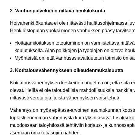
2. Vanhuspalveluihin riittävä henkilökunta
Hoivahenkilökuntaa ei ole riittävästi hallitusohjelmassa luv
Henkilöstöpulan vuoksi monen vanhuksen pääsy tarvitsem
Hoitajamitoituksen toteutuminen on varmistettava riittäv
koulutuksella. Alan palkkojen ja työolojen on oltava houk
Myönteistä on, että vanhusasiavaltuutetun toimisto on s
3. Kotitalousvähennykseen oikeudenmukaisuutta
Kotitalousvähennyksen keskeinen ongelma on, että siitä ei
olevat. Heillä ei ole taloudellisia mahdollisuuksia hankkia
riittävästi verotuloja, joista vähennyksen voisi tehdä.
Vähennys on myös epätasa-arvoinen asuntokunnan koosta r
tuplasti enemmän vähennystä kuin yksin asuva. Lisäksi ko
muodossaan taloyhtiössä tehtäviin korjaus- ja kunnossapit
asemaan omakotiasujiin nähden.