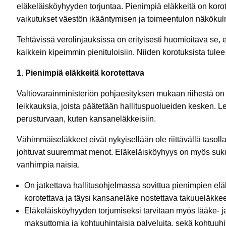
eläkeläisköyhyyden torjuntaa. Pienimpiä eläkkeitä on koro
vaikutukset väestön ikääntymisen ja toimeentulon näkökul
Tehtävissä verolinjauksissa on erityisesti huomioitava se, e
kaikkein kipeimmin pienituloisiin. Niiden korotuksista tul
1. Pienimpiä eläkkeitä korotettava
Valtiovarainministeriön pohjaesityksen mukaan riihestä o
leikkauksia, joista päätetään hallituspuolueiden kesken. 
perusturvaan, kuten kansaneläkkeisiin.
Vähimmäiseläkkeet eivät nykyisellään ole riittävällä tasol
johtuvat suuremmat menot. Eläkeläisköyhyys on myös suku
vanhimpia naisia.
On jatkettava hallitusohjelmassa sovittua pienimpien el
korotettava ja täysi kansaneläke nostettava takuueläkkee
Eläkeläisköyhyyden torjumiseksi tarvitaan myös lääke- j
maksuttomia ja kohtuuhintaisia palveluita, sekä kohtuuhin