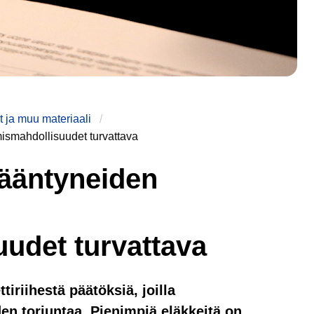
 ja muu materiaali
mismahdollisuudet turvattava
kääntyneiden
udet turvattava
tiriihestä päätöksiä, joilla
en torjuntaa. Pienimpiä eläkkeitä on