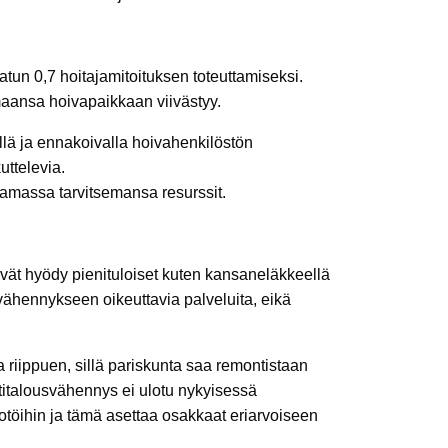
atun 0,7 hoitajamitoituksen toteuttamiseksi.
aansa hoivapaikkaan viivästyy.
ällä ja ennakoivalla hoivahenkilöstön
uttelevia.
aamassa tarvitsemansa resurssit.
vät hyödy pienituloiset kuten kansaneläkkeellä
 vähennykseen oikeuttavia palveluita, eikä
iippuen, sillä pariskunta saa remontistaan
titalousvähennys ei ulotu nykyisessä
otöihin ja tämä asettaa osakkaat eriarvoiseen