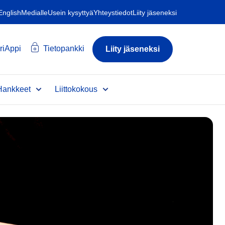
 English
Medialle
Usein kysyttyä
Yhteystiedot
Liity jäseneksi
riAppi
Tietopankki
Liity jäseneksi
Hankkeet
Liittokokous