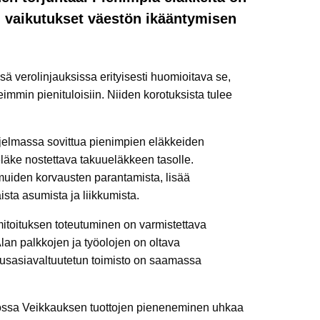
n vaikutukset väestön ikääntymisen
sä verolinjauksissa erityisesti huomioitava se,
eimmin pienituloisiin. Niiden korotuksista tulee
hjelmassa sovittua pienimpien eläkkeiden
eläke nostettava takuueläkkeen tasolle.
muiden korvausten parantamista, lisää
sta asumista ja liikkumista.
amitoituksen toteutuminen on varmistettava
Alan palkkojen ja työolojen on oltava
husasiavaltuutetun toimisto on saamassa
jossa Veikkauksen tuottojen pieneneminen uhkaa