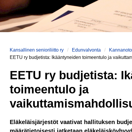
Kansallinen senioriliitto ry
Edunvalvonta
Kannanotot
EETU ry budjetista: Ikääntyneiden toimeentulo ja vaikutta
EETU ry budjetista: I
toimeentulo ja
vaikuttamismahdollisu
Eläkeläisjärjestöt vaativat hallituksen budjet
määrätietoisesti jatketaan eläkeläisköyhyyd