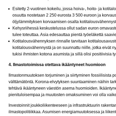
Esitetty 2-vuotinen kokeilu, jossa hoiva-, hoito- ja kot
osuutta nostetaan 2 250 eurosta 3 500 euroon ja korvau
öljylämmityksen korvaamisen osalta kotitalousvähennyst
Kehysriihessä keskustelussa ollut sadan euron omavastu
tulee toteuttaa. Asia edesauttaa pientä työeläkettä saav
Kotitalousvähennyksen rinnalle tarvitaan kotitalousavust
kotitalousvähennystä ja on suunnattu niille, jotka eivä
tukisi ihmisten kotona asumista ja sillä olisi positiivisia t
4. Ilmastotoimissa otettava ikääntyneet huomioon
Ilmastonmuutoksen torjuminen ja siirtyminen fossiilisista 
välttämätöntä. Korona-elvytyksen suuntaaminen näihin tark
tehtävä ikääntyneen väestön asema huomioiden. Ikääntyn
pienituloisempaa ja muutosten omaksuminen voi olla vaik
Investoinnit joukkoliikenteeseen ja infrastruktuurin rake
ilmastopolitiikkaa. Asumisen energiamuutoksessa ja liikent