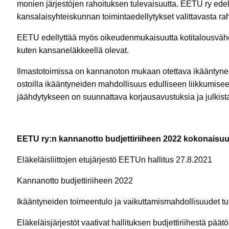
monien järjestöjen rahoituksen tulevaisuutta. EETU ry edelly
kansalaisyhteiskunnan toimintaedellytykset valittavasta rah
EETU edellyttää myös oikeudenmukaisuutta kotitalousvähen
kuten kansaneläkkeellä olevat.
Ilmastotoimissa on kannanoton mukaan otettava ikääntyne
ostoilla ikääntyneiden mahdollisuus edulliseen liikkumis
jäähdytykseen on suunnattava korjausavustuksia ja julkist
EETU ry:n kannanotto budjettiriiheen 2022 kokonaisu
Eläkeläisliittojen etujärjestö EETUn hallitus 27.8.2021
Kannanotto budjettiriiheen 2022
Ikääntyneiden toimeentulo ja vaikuttamismahdollisuudet tur
Eläkeläisjärjestöt vaativat hallituksen budjettiriihestä päätö