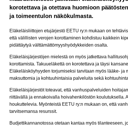
korotettava ja otettava huomioon päätöste
ja toimeentulon näkökulmasta.
Eläkeläisliittojen etujärjestö EETU ry:n mukaan on tehtävis
että välillisten verojen korottaminen kohdistuu kaikkein kip
pidättäytyä välttämättömyyshyödykkeiden osalta.
Eläkeläisjärjestöjen mielestä on myös jatkettava hallituso
korottamista. Takuueläkettä on korotettava ja täysi kansan
Eläkeläisköyhyyden torjumiseksi tarvitaan myös lääke- ja 
maksuttomia ja kohtuuhintaisia palveluita sekä kohtuuhintai
Eläkeläisjärjestöt toteavat, että vanhuspalveluiden hoitaj
riittävällä ja ennakoivalla hoivahenkilöstön koulutuksella. 
houkuttelevia. Myönteistä EETU ry:n mukaan on, että van
tarvitsemansa resurssit.
Budjettikannanotossa otetaan kantaa myös tilanteeseen, 