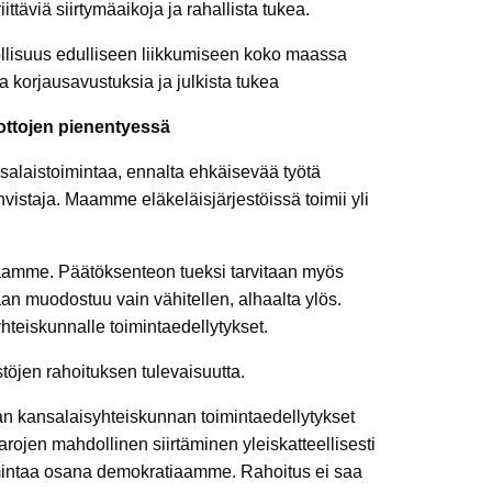
ittäviä siirtymäaikoja ja rahallista tukea.
ollisuus edulliseen liikkumiseen koko maassa
korjausavustuksia ja julkista tukea
uottojen pienentyessä
salaistoimintaa, ennalta ehkäisevää työtä
vistaja. Maamme eläkeläisjärjestöissä toimii yli
amme. Päätöksenteon tueksi tarvitaan myös
aan muodostuu vain vähitellen, alhaalta ylös.
hteiskunnalle toimintaedellytykset.
öjen rahoituksen tulevaisuutta.
taan kansalaisyhteiskunnan toimintaedellytykset
arojen mahdollinen siirtäminen yleiskatteellisesti
oimintaa osana demokratiaamme. Rahoitus ei saa