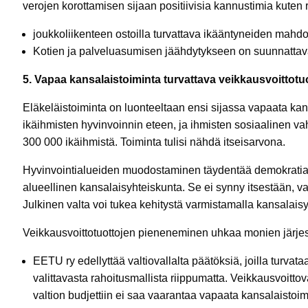
verojen korottamisen sijaan positiivisia kannustimia kuten ri
joukkoliikenteen ostoilla turvattava ikääntyneiden mahd
Kotien ja palveluasumisen jäähdytykseen on suunnattava 
5. Vapaa kansalaistoiminta turvattava veikkausvoittot
Eläkeläistoiminta on luonteeltaan ensi sijassa vapaata kan
ikäihmisten hyvinvoinnin eteen, ja ihmisten sosiaalinen vah
300 000 ikäihmistä. Toiminta tulisi nähdä itseisarvona.
Hyvinvointialueiden muodostaminen täydentää demokratia
alueellinen kansalaisyhteiskunta. Se ei synny itsestään, v
Julkinen valta voi tukea kehitystä varmistamalla kansalaisy
Veikkausvoittotuottojen pieneneminen uhkaa monien järjest
EETU ry edellyttää valtiovallalta päätöksiä, joilla turva
valittavasta rahoitusmallista riippumatta. Veikkausvoittov
valtion budjettiin ei saa vaarantaa vapaata kansalaist