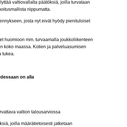
ttää valtiovallalta päätöksiä, joilla turvataan
oitusmallista riippumatta.
nykseen, josta nyt eivät hyödy pienituloiset
et huomioon mm. turvaamalla joukkoliikenteen
een koko maassa. Kotien ja palveluasumisen
a tukea.
udessaan on alla
vattava valtion talousarviossa
ksiä, joilla määrätietoisesti jatketaan