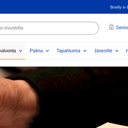
Briefly in
Senio
alvonta
Patina
Tapahtumia
Jäsenille