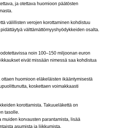
tettava, ja otettava huomioon päätösten
masta.
ttä välillisten verojen korottaminen kohdistuu
ee pidättäytyä välttämättömyyshyödykkeiden osalta.
n odotettavissa noin 100–150 miljoonan euron
Leikkaukset eivät missään nimessä saa kohdistua
la ottaen huomioon eläkeläisten ikääntymisestä
puolittunutta, koskettaen voimakkaasti
äkkeiden korottamista. Takuueläkettä on
n tasolle.
a muiden korvausten parantamista, lisää
taista asumista ja liikkumista.