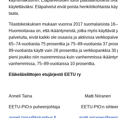
käyntimaksuihin. Etäpalveluiden tulisi pääsääntöisesti olla 
käytettäväksi. Etäpalvelut eivät poista henkilökohtaista käy
taata.
Tilastokeskuksen mukaan vuonna 2017 suomalaisista 16–89-v
Huomioitavaa on, että ikääntyneistä, jotka myös käyttävät j
palveluita, eivät kaikki ole osaavia ja aktiivisia verkkopalv
65–74-vuotiaista 75 prosenttia ja 75–89-vuotiaista 37 pros
89-vuotiaista käytti vain 28 prosenttia ja verkkopankkia 30 
pieni joukko niin nuoremmissa kuin vanhemmissa ikääntyne
vanhemmissa, 75–89-vuotiaissa 10 prosenttia.
Eläkeläisliittojen etujärjestö EETU ry
Anneli Taina Matti Niiranen
EETU-PIO:n puheenjohtaja EETU-PIO:n sihteer
anneli.taina@kolumbus.fi
matti.niiranen@seniori