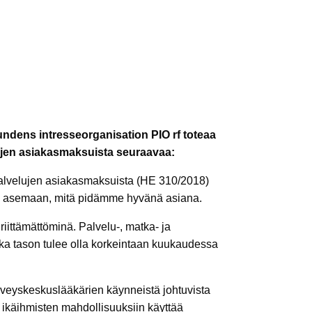
ö
bundens intresseorganisation PIO rf toteaa
elujen asiakasmaksuista seuraavaa:
spalvelujen asiakasmaksuista (HE 310/2018)
ten asemaan, mitä pidämme hyvänä asiana.
iittämättöminä. Palvelu-, matka- ja
ka tason tulee olla korkeintaan kuukaudessa
erveyskeskuslääkärien käynneistä johtuvista
s ikäihmisten mahdollisuuksiin käyttää