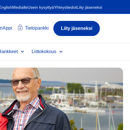
 English
Medialle
Usein kysyttyä
Yhteystiedot
Liity jäseneksi
riAppi
Tietopankki
Liity jäseneksi
Hankkeet
Liittokokous