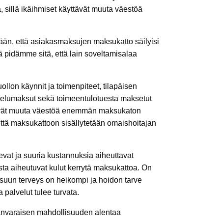
 sillä ikäihmiset käyttävät muuta väestöä
ään, että asiakasmaksujen maksukatto säilyisi
pidämme sitä, että lain soveltamisalaa
llon käynnit ja toimenpiteet, tilapäisen
lvelumaksut sekä toimeentulotuesta maksetut
ttävät muuta väestöä enemmän maksukaton
 että maksukattoon sisällytetään omaishoitajan
evat ja suuria kustannuksia aiheuttavat
sta aiheutuvat kulut kerrytä maksukattoa. On
uun terveys on heikompi ja hoidon tarve
palvelut tulee turvata.
anvaraisen mahdollisuuden alentaa