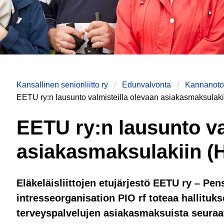
Kansallinen senioriliitto ry
Edunvalvonta
Kannanotot
EETU ry:n lausunto valmisteilla olevaan asiakasmaksulak
EETU ry:n lausunto va
asiakasmaksulakiin (
Eläkeläisliittojen etujärjestö EETU ry – P
intresseorganisation PIO rf toteaa hallitukse
terveyspalvelujen asiakasmaksuista seuraa