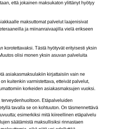
taan, että jokainen maksukaton ylittänyt hyötyy
iakkaalle maksuttomat palvelut laajenisivat
teraaneilla ja miinanraivaajilla vielä erikseen
korotettavaksi. Tästä hyötyvät erityisesti yksin
uutos olisi monen yksin asuvan palveluita
ä asiakasmaksulakiin kirjattaisiin vain ne
on kuitenkin varmistettava, etteivät palvelut,
ottumattomiin korkeiden asiakasmaksujen vuoksi.
ja terveydenhuoltoon. Etäpalveluiden
tetyllä tavalla se on kohtuuton. On täsmennettävä
uvuutta; esimerkiksi mitä kiireellinen etäpalvelu
elujen säätämistä maksullisiksi rinnastaen