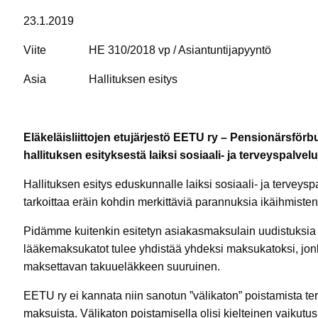
23.1.2019
Viite HE 310/2018 vp / Asiantuntijapyynt
Asia Hallituksen esitys
Eläkeläisliittojen etujärjestö EETU ry – Pensionärsför
hallituksen esityksestä laiksi sosiaali- ja terveyspalv
Hallituksen esitys eduskunnalle laiksi sosiaali- ja tervey
tarkoittaa eräin kohdin merkittäviä parannuksia ikäihmis
Pidämme kuitenkin esitetyn asiakasmaksulain uudistuksia r
lääkemaksukatot tulee yhdistää yhdeksi maksukatoksi, jon
maksettavan takuueläkkeen suuruinen.
EETU ry ei kannata niin sanotun ”välikaton” poistamista t
maksuista. Välikaton poistamisella olisi kielteinen vaikutu