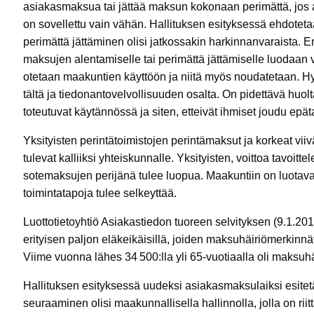
asiakasmaksua tai jättää maksun kokonaan perimättä, jos a
on sovellettu vain vähän. Hallituksen esityksessä ehdotet
perimättä jättäminen olisi jatkossakin harkinnanvaraista. Eri
maksujen alentamiselle tai perimättä jättämiselle luodaan v
otetaan maakuntien käyttöön ja niitä myös noudatetaan. Hy
tältä ja tiedonantovelvollisuuden osalta. On pidettävä huolt
toteutuvat käytännössä ja siten, etteivät ihmiset joudu e
Yksityisten perintätoimistojen perintämaksut ja korkeat vii
tulevat kalliiksi yhteiskunnalle. Yksityisten, voittoa tavoitt
sotemaksujen perijänä tulee luopua. Maakuntiin on luotava k
toimintatapoja tulee selkeyttää.
Luottotietoyhtiö Asiakastiedon tuoreen selvityksen (9.1.2
erityisen paljon eläkeikäisillä, joiden maksuhäiriömerkin
Viime vuonna lähes 34 500:lla yli 65-vuotiaalla oli maksuh
Hallituksen esityksessä uudeksi asiakasmaksulaiksi esitet
seuraaminen olisi maakunnallisella hallinnolla, jolla on rii