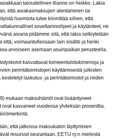
siakkaan taloudellinen tilanne on heikko. Lakia
aan, että asiakasmaksujen alentaminen tai
tyistä huomiota tulee kiinnittää siihen, että
altakunnalliset soveltamisohjeet ja käytänteet, ne
vänä asiana pidämme sitä, että lakia selkiytetään
a että, voimaantullessaan lain sisältö ja henki
pätasa-arvoiseen asemaan asuinpaikan perusteella.
västyskorot kasvattavat toimeentulotukimenoja ja
elevien perintätoimistojen käyttämisestä julkisten
eskitetyt laskutus- ja perintätoimistot ja niiden
019) mukaan maksuhäiriöt ovat lisääntyneet
nät ovat kasvaneet vuodessa yhdeksän prosenttia.
äiriömerkintä.
ään, että jatkossa maksukaton täyttymisen
ttävät resurssit seurantaan. EETU ry:n mielestä