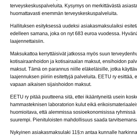
terveyskeskuspalveluita. Kysymys on merkittävästä asiasta,
huomattavasti enemmän terveyskeskuspalveluita.
Hallituksen esityksessä uudeksi asiakasmaksulaiksi esitet
edelleen samana, joka on nyt 683 euroa vuodessa. Hyvänä 
laajennettaisiin.
Maksukattoa kerryttäisivät jatkossa myös suun terveydenhuo
kotisairaanhoidon ja kotisairaalan maksut, ensihoidon pa
maksut. Tämä on parannus niille eläkeläisille, jotka käy
laajennuksen piiriin esitettyjä palveluita. EETU ry esittää,
vapaan aikaisen sijaishoidon maksut.
EETU ry pitää puutteena sitä, ettei ikääntyneitä usein kosk
hammasteknisen laboratorion kulut eikä erikoismateriaalei
huomioitava, että alemmissa sosioekonomisissa ryhmissä s
suurempi. Pienituloisten mahdollisuus saada tarvitsemansa 
Nykyinen asiakasmaksulaki 11§:n antaa kunnalle harkinn