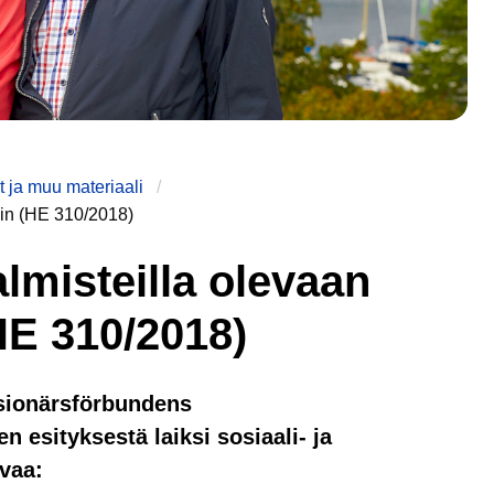
 ja muu materiaali
iin (HE 310/2018)
lmisteilla olevaan
HE 310/2018)
ensionärsförbundens
n esityksestä laiksi sosiaali- ja
vaa: