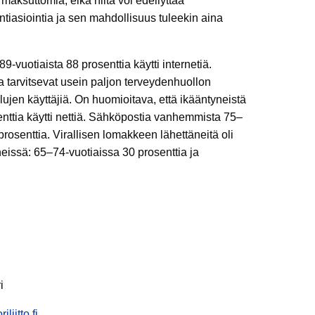
maksuttomia, eikä niitä voi edellyttää
ntiasiointia ja sen mahdollisuus tuleekin aina
uotiaista 88 prosenttia käytti internetiä.
a tarvitsevat usein paljon terveydenhuollon
elujen käyttäjiä. On huomioitava, että ikääntyneistä
enttia käytti nettiä. Sähköpostia vanhemmista 75–
prosenttia. Virallisen lomakkeen lähettäneitä oli
issä: 65–74-vuotiaissa 30 prosenttia ja
i
liitto.fi