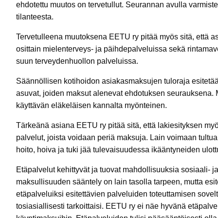
ehdotettu muutos on tervetullut. Seurannan avulla varmiste
tilanteesta.
Tervetulleena muutoksena EETU ry pitää myös sitä, että as
osittain mielenterveys- ja päihdepalveluissa sekä rintamave
suun terveydenhuollon palveluissa.
Säännöllisen kotihoidon asiakasmaksujen tuloraja esitetään 
asuvat, joiden maksut alenevat ehdotuksen seurauksena. M
käyttävän eläkeläisen kannalta myönteinen.
Tärkeänä asiana EETU ry pitää sitä, että lakiesityksen myöt
palvelut, joista voidaan periä maksuja. Lain voimaan tultua 
hoito, hoiva ja tuki jää tulevaisuudessa ikääntyneiden ul
Etäpalvelut kehittyvät ja tuovat mahdollisuuksia sosiaali- 
maksullisuuden sääntely on lain tasolla tarpeen, mutta esi
etäpalveluiksi esitettävien palveluiden toteuttamisen sovelt
tosiasiallisesti tarkoittaisi. EETU ry ei näe hyvänä etäpalv