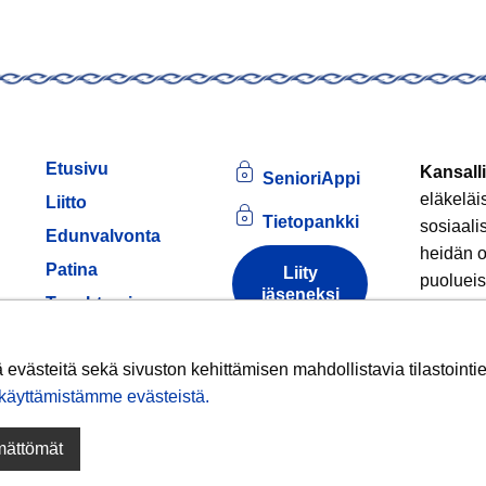
Etusivu
Kansalli
SenioriAppi
eläkeläi
Liitto
Tietopankki
sosiaali
Edunvalvonta
heidän o
Patina
Liity
puolueis
jäseneksi
am
Tapahtumia
Jäsenille
Tule
Tietoa
evästeistä
västeitä sekä sivuston kehittämisen mahdollistavia tilastointiev
Hankkeet
äyttämistämme evästeistä.​​​​​​
Liittokokous
ämättömät