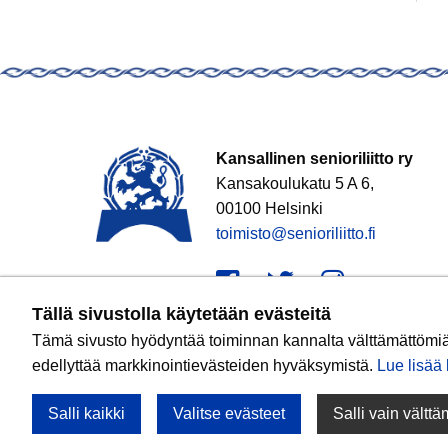
Kansallinen senioriliitto ry
Kansakoulukatu 5 A 6,
00100 Helsinki
toimisto@senioriliitto.fi
Facebook
Twitter
Instagr
Tällä sivustolla käytetään evästeitä
Tämä sivusto hyödyntää toiminnan kannalta välttämättömiä e
edellyttää markkinointievästeiden hyväksymistä.
Lue lisää k
Salli kaikki
Valitse evästeet
Salli vain vältt