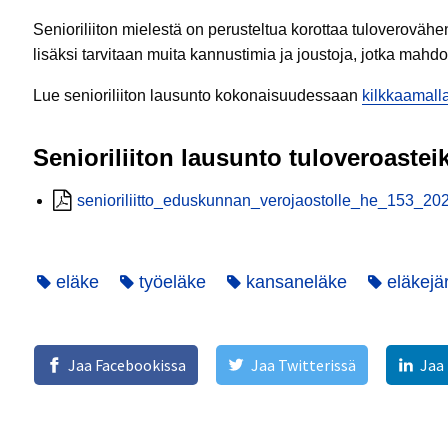
Senioriliiton mielestä on perusteltua korottaa tuloveroväh
lisäksi tarvitaan muita kannustimia ja joustoja, jotka mahdol
Lue senioriliiton lausunto kokonaisuudessaan
kilkkaamalla
Senioriliiton lausunto tuloveroastei
senioriliitto_eduskunnan_verojaostolle_he_153_20
eläke
työeläke
kansaneläke
eläkejä
Jaa Facebookissa
Jaa Twitterissä
Jaa