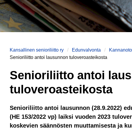
Kansallinen senioriliitto ry
Edunvalvonta
Kannanotot
Senioriliitto antoi lausunnon tuloveroasteikosta
Senioriliitto antoi la
tuloveroasteikosta
Senioriliitto antoi lausunnon (28.9.2022) e
(HE 153/2022 vp) laiksi vuoden 2023 tulover
koskevien säännösten muuttamisesta ja k