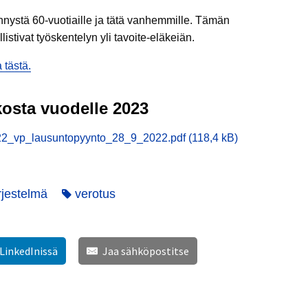
ennystä 60-vuotiaille ja tätä vanhemmille. Tämän
listivat työskentelyn yli tavoite-eläkeiän.
 tästä.
kosta vuodelle 2023
22_vp_lausuntopyynto_28_9_2022.pdf (118,4 kB)
rjestelmä
verotus
 LinkedInissä
Jaa sähköpostitse