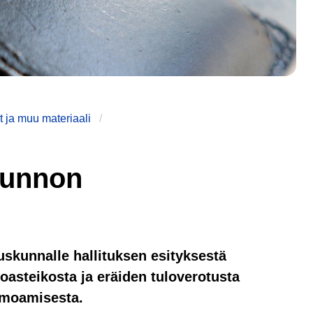
 ja muu materiaali
usunnon
duskunnalle hallituksen esityksestä
oasteikosta ja eräiden tuloverotusta
umoamisesta.