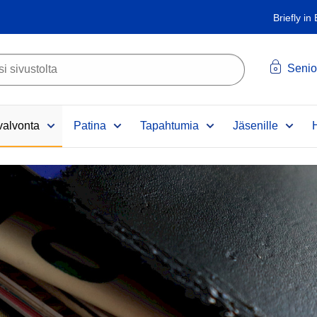
Briefly in
Senio
alvonta
Patina
Tapahtumia
Jäsenille