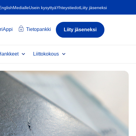
 English
Medialle
Usein kysyttyä
Yhteystiedot
Liity jäseneksi
riAppi
Tietopankki
Liity jäseneksi
Hankkeet
Liittokokous