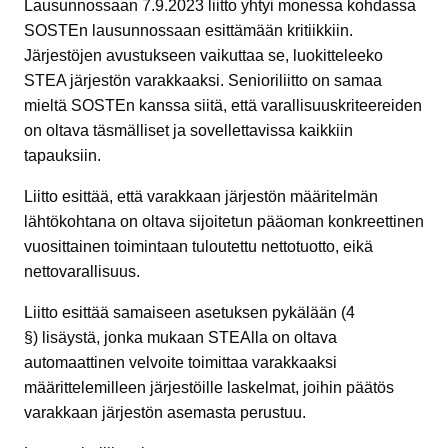
Lausunnossaan 7.9.2023 liitto yhtyi monessa kohdassa
SOSTEn lausunnossaan esittämään kritiikkiin.
Järjestöjen avustukseen vaikuttaa se, luokitteleeko
STEA järjestön varakkaaksi. Senioriliitto on samaa
mieltä SOSTEn kanssa siitä, että varallisuuskriteereiden
on oltava täsmälliset ja sovellettavissa kaikkiin
tapauksiin.
Liitto esittää, että varakkaan järjestön määritelmän
lähtökohtana on oltava sijoitetun pääoman konkreettinen
vuosittainen toimintaan tuloutettu nettotuotto, eikä
nettovarallisuus.
Liitto esittää samaiseen asetuksen pykälään (4
§) lisäystä, jonka mukaan STEAlla on oltava
automaattinen velvoite toimittaa varakkaaksi
määrittelemilleen järjestöille laskelmat, joihin päätös
varakkaan järjestön asemasta perustuu.