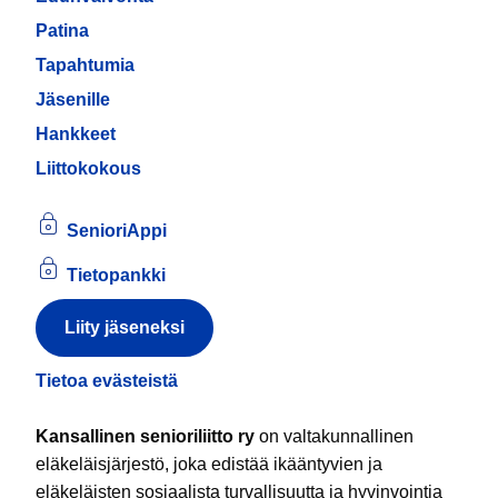
Patina
Tapahtumia
Jäsenille
Hankkeet
Liittokokous
SenioriAppi
Tietopankki
Liity jäseneksi
Tietoa evästeistä
Kansallinen senioriliitto ry
on valtakunnallinen
eläkeläisjärjestö, joka edistää ikääntyvien ja
eläkeläisten sosiaalista turvallisuutta ja hyvinvointia