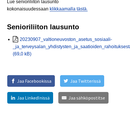
Lue senioriliiton lausunto
kokonaisuudessaan
klikkaamalla tästä.
Senioriliiton lausunto
20230907_valtioneuvoston_asetus_sosiaali-
_ja_terveysalan_yhdistysten_ja_saatioiden_rahoitukses
(69,0 kB)
Jaa Facebookissa
Jaa Twitterissä
Jaa LinkedInissä
Jaa sähköpostitse