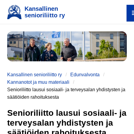
Kansallinen
senioriliitto ry
e
Kansallinen senioriliitto ry
Edunvalvonta
Kannanotot ja muu materiaali
Senioriliitto lausui sosiaali- ja terveysalan yhdistysten ja
säätiöiden rahoituksesta
Senioriliitto lausui sosiaali- ja
terveysalan yhdistysten ja
säätiöiden rahoituksesta