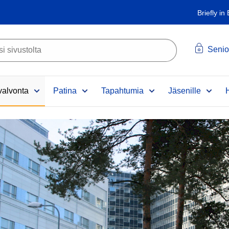
Briefly in
Senio
alvonta
Patina
Tapahtumia
Jäsenille