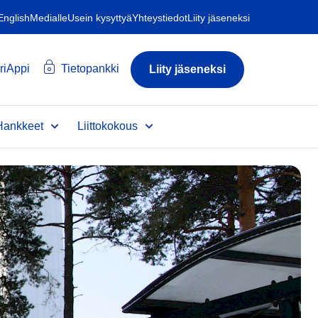
 English
Medialle
Usein kysyttyä
Yhteystiedot
Liity jäseneksi
riAppi
Tietopankki
Liity jäseneksi
Hankkeet
Liittokokous