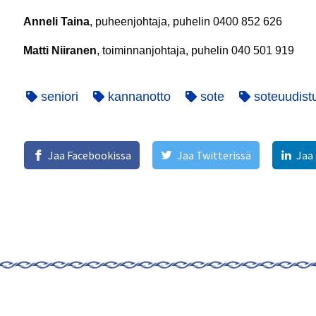
Anneli Taina
, puheenjohtaja, puhelin 0400 852 626
Matti Niiranen
, toiminnanjohtaja, puhelin 040 501 919
seniori
kannanotto
sote
soteuudist
Jaa Facebookissa
Jaa Twitterissä
Jaa