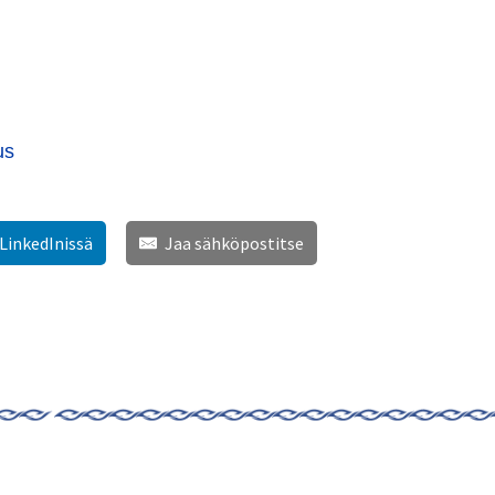
us
 LinkedInissä
Jaa sähköpostitse