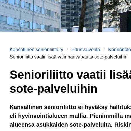
Kansallinen senioriliitto ry
Edunvalvonta
Kannanotot
Senioriliitto vaatii lisää valinnanvapautta sote-palveluihin
Senioriliitto vaatii li
sote-palveluihin
Kansallinen senioriliitto ei hyväksy hallit
eli hyvinvointialueen mallia. Pienimmillä m
alueensa asukkaiden sote-palveluita. Risk