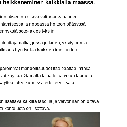
jen heikkeneminen kaikkialla maassa.
 painotuksen on oltava valinnanvapauden
rantamisessa ja nopeassa hoitoon pääsyssä.
nyksiä sote-lakiesityksiin.
tuottajamallia, jossa julkinen, yksityinen ja
dollisuus hyödyntää kaikkien toimijoiden
 paremmat mahdollisuudet itse päättää, minkä
avat käyttää. Samalla kilpailu palvelun laadulla
käyttöä tulee kunnissa edelleen lisätä
 lisättävä kaikilla tasoilla ja valvonnan on oltava
a kohtelusta on lisättävä.