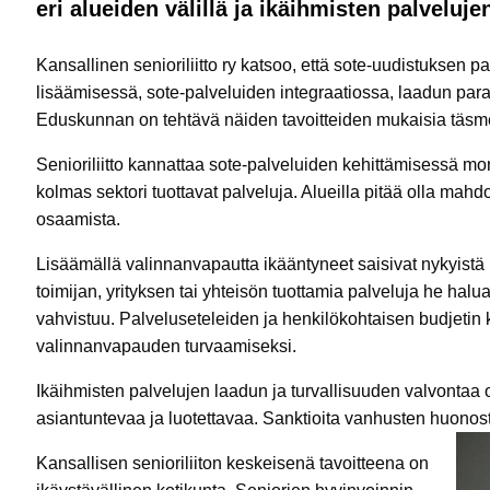
eri alueiden välillä ja ikäihmisten palvelu
Kansallinen senioriliitto ry katsoo, että sote-uudistuksen
lisäämisessä, sote-palveluiden integraatiossa, laadun pa
Eduskunnan on tehtävä näiden tavoitteiden mukaisia täsmen
Senioriliitto kannattaa sote-palveluiden kehittämisessä moni
kolmas sektori tuottavat palveluja. Alueilla pitää olla mah
osaamista.
Lisäämällä valinnanvapautta ikääntyneet saisivat nykyistä
toimijan, yrityksen tai yhteisön tuottamia palveluja he halu
vahvistuu. Palveluseteleiden ja henkilökohtaisen budjetin 
valinnanvapauden turvaamiseksi.
Ikäihmisten palvelujen laadun ja turvallisuuden valvontaa on
asiantuntevaa ja luotettavaa. Sanktioita vanhusten huonost
Kansallisen senioriliiton keskeisenä tavoitteena on