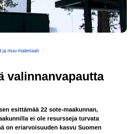
 ja muu materiaali
sää valinnanvapautta
uksen esittämää 22 sote-maakunnan,
aakunnilla ei ole resursseja turvata
inä on eriarvoisuuden kasvu Suomen