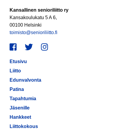
Kansallinen senioriliitto ry
Kansakoulukatu 5 A 6,
00100 Helsinki
toimisto@senioriliitto.fi
Facebook
Twitter
Instagram
Etusivu
Liitto
Edunvalvonta
Patina
Tapahtumia
Jäsenille
Hankkeet
Liittokokous