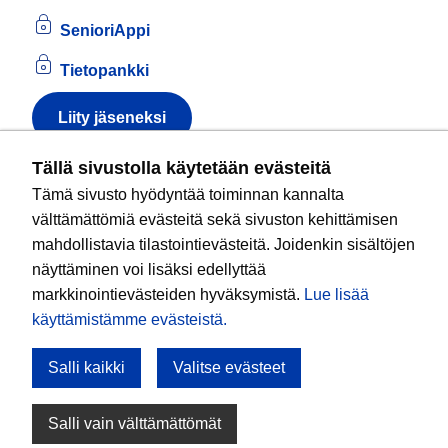
SenioriAppi
Tietopankki
Liity jäseneksi
Tietoa evästeistä
Tällä sivustolla käytetään evästeitä
Tämä sivusto hyödyntää toiminnan kannalta
Kansallinen senioriliitto ry
on valtakunnallinen
välttämättömiä evästeitä sekä sivuston kehittämisen
eläkeläisjärjestö, joka edistää ikääntyvien ja
mahdollistavia tilastointievästeitä. Joidenkin sisältöjen
eläkeläisten sosiaalista turvallisuutta ja hyvinvointia
näyttäminen voi lisäksi edellyttää
sekä valvoo heidän oikeuksiaan liiton arvoja
markkinointievästeiden hyväksymistä.
Lue lisää
noudattaen. Liitto on puolueisiin kuulumaton.
käyttämistämme evästeistä.​​​​​​
Salli kaikki
Valitse evästeet
Tule mukaan!
Salli vain välttämättömät