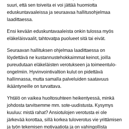
suuri, että sen toiveita ei voi jättää huomiotta
eduskuntavaaleissa ja seuraavaa hallitusohjelmaa
laadittaessa.
Ensi kevään eduskuntavaaleista onkin tulossa myös
eläkeläisvaalit, tahtovatpa puolueet sitä tai eivät.
Seuraavan hallituksen ohjelmaa laadittaessa on
löydettävä ne kustannustehokkaimmat keinot, joilla
pureudutaan eläkeläisten verotukseen ja toimeentulo-
ongelmiin. Hyvinvointivaltion kulut on pidettävä
hallinnassa, mutta samalla palveluiden saatavuus
ikääntyneille on turvattava.
Yhtälö on vaikea huoltosuhteen heikentyessä, minkä
johdosta tarvitsemme mm. sote-uudistusta. Kysymys
kuuluu: mistä rahat? Ansiotulojen verotusta ei ole
järkevää korottaa, sillä korkea tuloverotus vie yrittämisen
ja työn tekemisen motivaatiota ja on vahingollista