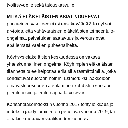
työllisyydelle sekä talouskasvulle.
MITKÄ ELÄKELÄISTEN ASIAT NOUSEVAT
puolueiden vaaliteemoiksi ensi keväänä? Jo nyt voi
arvioida, että vähävaraisten eläkeläisten toimeentulo-
ongelmat, palveluiden saatavuus ja verotus ovat
epäilemättä vaalien puheenaiheita.
Köyhyys eläkeläisten keskuudessa on vakava
yhteiskunnallinen ongelma. Köyhimpien eläkeläisten
tilannetta tulee helpottaa erilaisilla täsmätoimilla, jotka
kohdistuvat suoraan heihin. Esimerkiksi lääkkeiden
omavastuuosuuden alentaminen kohdistuu suoraan
pienituloisiin ja eniten apua tarvitseviin.
Kansaneläkeindeksiin vuonna 2017 tehty leikkaus ja
indeksin jäädyttäminen on peruttava vuonna 2019, tai
ainakin seuraavan vaalikauden kuluessa.