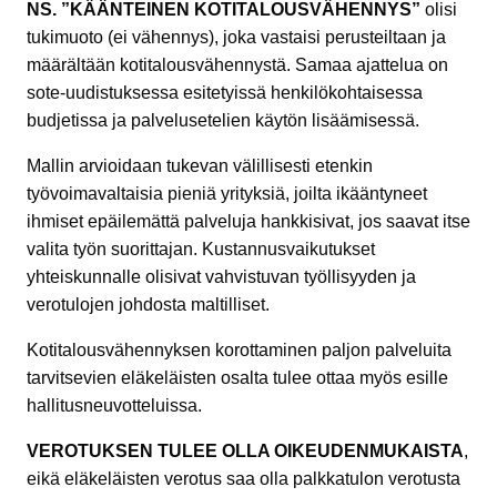
NS. ”KÄÄNTEINEN KOTITALOUSVÄHENNYS”
olisi
tukimuoto (ei vähennys), joka vastaisi perusteiltaan ja
määrältään kotitalousvähennystä. Samaa ajattelua on
sote-uudistuksessa esitetyissä henkilökohtaisessa
budjetissa ja palvelusetelien käytön lisäämisessä.
Mallin arvioidaan tukevan välillisesti etenkin
työvoimavaltaisia pieniä yrityksiä, joilta ikääntyneet
ihmiset epäilemättä palveluja hankkisivat, jos saavat itse
valita työn suorittajan. Kustannusvaikutukset
yhteiskunnalle olisivat vahvistuvan työllisyyden ja
verotulojen johdosta maltilliset.
Kotitalousvähennyksen korottaminen paljon palveluita
tarvitsevien eläkeläisten osalta tulee ottaa myös esille
hallitusneuvotteluissa.
VEROTUKSEN TULEE OLLA OIKEUDENMUKAISTA
,
eikä eläkeläisten verotus saa olla palkkatulon verotusta