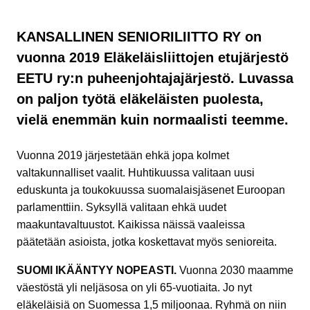
KANSALLINEN SENIORILIITTO RY on
vuonna 2019 Eläkeläisliittojen etujärjestö
EETU ry:n puheenjohtajajärjestö. Luvassa
on paljon työtä eläkeläisten puolesta,
vielä enemmän kuin normaalisti teemme.
Vuonna 2019 järjestetään ehkä jopa kolmet
valtakunnalliset vaalit. Huhtikuussa valitaan uusi
eduskunta ja toukokuussa suomalaisjäsenet Euroopan
parlamenttiin. Syksyllä valitaan ehkä uudet
maakuntavaltuustot. Kaikissa näissä vaaleissa
päätetään asioista, jotka koskettavat myös senioreita.
SUOMI IKÄÄNTYY NOPEASTI.
Vuonna 2030 maamme
väestöstä yli neljäsosa on yli 65-vuotiaita. Jo nyt
eläkeläisiä on Suomessa 1,5 miljoonaa. Ryhmä on niin