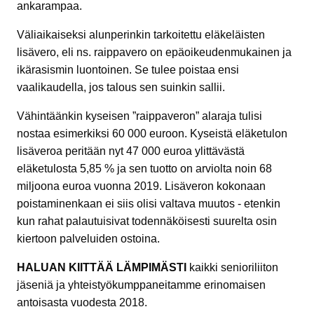
ankarampaa.
Väliaikaiseksi alunperinkin tarkoitettu eläkeläisten
lisävero, eli ns. raippavero on epäoikeudenmukainen ja
ikärasismin luontoinen. Se tulee poistaa ensi
vaalikaudella, jos talous sen suinkin sallii.
Vähintäänkin kyseisen ”raippaveron” alaraja tulisi
nostaa esimerkiksi 60 000 euroon. Kyseistä eläketulon
lisäveroa peritään nyt 47 000 euroa ylittävästä
eläketulosta 5,85 % ja sen tuotto on arviolta noin 68
miljoona euroa vuonna 2019. Lisäveron kokonaan
poistaminenkaan ei siis olisi valtava muutos - etenkin
kun rahat palautuisivat todennäköisesti suurelta osin
kiertoon palveluiden ostoina.
HALUAN KIITTÄÄ LÄMPIMÄSTI
kaikki senioriliiton
jäseniä ja yhteistyökumppaneitamme erinomaisen
antoisasta vuodesta 2018.