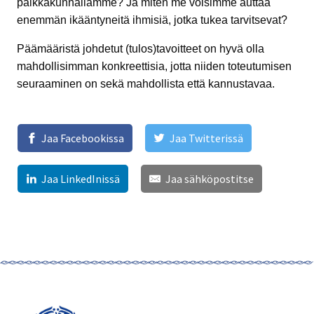
paikkakunnallamme? Ja miten me voisimme auttaa
enemmän ikääntyneitä ihmisiä, jotka tukea tarvitsevat?
Päämääristä johdetut (tulos)tavoitteet on hyvä olla
mahdollisimman konkreettisia, jotta niiden toteutumisen
seuraaminen on sekä mahdollista että kannustavaa.
Jaa Facebookissa
Jaa Twitterissä
Jaa LinkedInissä
Jaa sähköpostitse