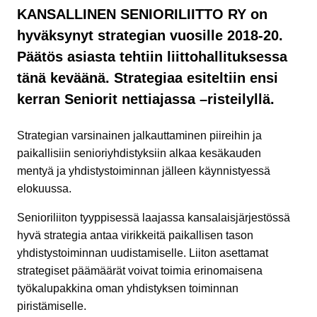
KANSALLINEN SENIORILIITTO RY on
hyväksynyt strategian vuosille 2018-20.
Päätös asiasta tehtiin liittohallituksessa
tänä keväänä. Strategiaa esiteltiin ensi
kerran Seniorit nettiajassa –risteilyllä.
Strategian varsinainen jalkauttaminen piireihin ja
paikallisiin senioriyhdistyksiin alkaa kesäkauden
mentyä ja yhdistystoiminnan jälleen käynnistyessä
elokuussa.
Senioriliiton tyyppisessä laajassa kansalaisjärjestössä
hyvä strategia antaa virikkeitä paikallisen tason
yhdistystoiminnan uudistamiselle. Liiton asettamat
strategiset päämäärät voivat toimia erinomaisena
työkalupakkina oman yhdistyksen toiminnan
piristämiselle.