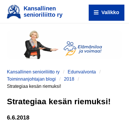
Kansallinen
Valikko
senioriliitto ry
e
Kansallinen senioriliitto ry
Edunvalvonta
Toiminnanjohtajan blogi
2018
Strategiaa kesän riemuksi!
Strategiaa kesän riemuksi!
6.6.2018