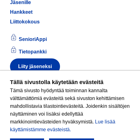
Jäsenille
Hankkeet
Liittokokous
SenioriAppi
Tietopankki
Liity jäseneksi
Tietoa evästeistä
Tällä sivustolla käytetään evästeitä
Tämä sivusto hyödyntää toiminnan kannalta
Kansallinen senioriliitto ry
on valtakunnallinen
välttämättömiä evästeitä sekä sivuston kehittämisen
eläkeläisjärjestö, joka edistää ikääntyvien ja
mahdollistavia tilastointievästeitä. Joidenkin sisältöjen
eläkeläisten sosiaalista turvallisuutta ja hyvinvointia
näyttäminen voi lisäksi edellyttää
sekä valvoo heidän oikeuksiaan liiton arvoja
markkinointievästeiden hyväksymistä.
Lue lisää
noudattaen. Liitto on puolueisiin kuulumaton.
käyttämistämme evästeistä.​​​​​​