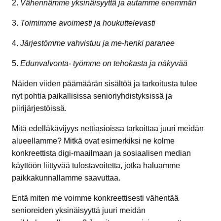
2.
Vähennämme yksinäisyyttä ja autamme enemmän
3.
Toimimme avoimesti ja houkuttelevasti
4.
Järjestömme vahvistuu ja me-henki paranee
5.
Edunvalvonta- työmme on tehokasta ja näkyvää
Näiden viiden päämäärän sisältöä ja tarkoitusta tulee
nyt pohtia paikallisissa senioriyhdistyksissä ja
piirijärjestöissä.
Mitä edelläkävijyys nettiasioissa tarkoittaa juuri meidän
alueellamme? Mitkä ovat esimerkiksi ne kolme
konkreettista digi-maailmaan ja sosiaalisen median
käyttöön liittyvää tulostavoitetta, jotka haluamme
paikkakunnallamme saavuttaa.
Entä miten me voimme konkreettisesti vähentää
senioreiden yksinäisyyttä juuri meidän