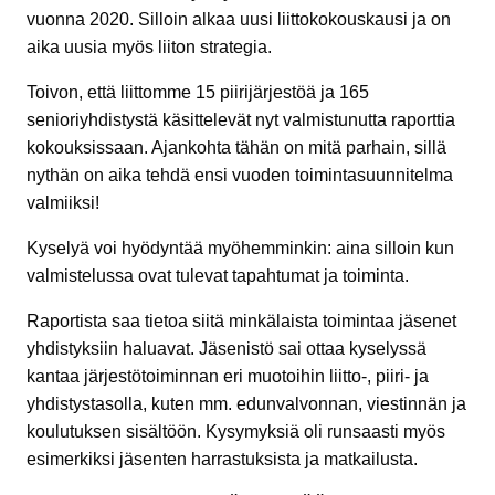
vuonna 2020. Silloin alkaa uusi liittokokouskausi ja on
aika uusia myös liiton strategia.
Toivon, että liittomme 15 piirijärjestöä ja 165
senioriyhdistystä käsittelevät nyt valmistunutta raporttia
kokouksissaan. Ajankohta tähän on mitä parhain, sillä
nythän on aika tehdä ensi vuoden toimintasuunnitelma
valmiiksi!
Kyselyä voi hyödyntää myöhemminkin: aina silloin kun
valmistelussa ovat tulevat tapahtumat ja toiminta.
Raportista saa tietoa siitä minkälaista toimintaa jäsenet
yhdistyksiin haluavat. Jäsenistö sai ottaa kyselyssä
kantaa järjestötoiminnan eri muotoihin liitto-, piiri- ja
yhdistystasolla, kuten mm. edunvalvonnan, viestinnän ja
koulutuksen sisältöön. Kysymyksiä oli runsaasti myös
esimerkiksi jäsenten harrastuksista ja matkailusta.