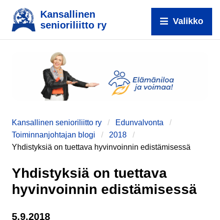
Kansallinen
Valikko
senioriliitto ry
e
Kansallinen senioriliitto ry
Edunvalvonta
Toiminnanjohtajan blogi
2018
Yhdistyksiä on tuettava hyvinvoinnin edistämisessä
Yhdistyksiä on tuettava
hyvinvoinnin edistämisessä
5.9.2018