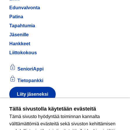
Edunvalvonta
Patina
Tapahtumia
Jäsenille
Hankkeet
Liittokokous
SenioriAppi
Tietopankki
Liity jäseneksi
Tietoa evästeistä
Tällä sivustolla käytetään evästeitä
Tämä sivusto hyödyntää toiminnan kannalta
Kansallinen senioriliitto ry
on valtakunnallinen
välttämättömiä evästeitä sekä sivuston kehittämisen
eläkeläisjärjestö, joka edistää ikääntyvien ja