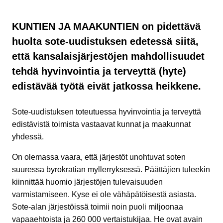
KUNTIEN JA MAAKUNTIEN on pidettävä
huolta sote-uudistuksen edetessä siitä,
että kansalaisjärjestöjen mahdollisuudet
tehdä hyvinvointia ja terveyttä (hyte)
edistävää työtä eivät jatkossa heikkene.
Sote-uudistuksen toteutuessa hyvinvointia ja terveyttä
edistävistä toimista vastaavat kunnat ja maakunnat
yhdessä.
On olemassa vaara, että järjestöt unohtuvat soten
suuressa byrokratian myllerryksessä. Päättäjien tuleekin
kiinnittää huomio järjestöjen tulevaisuuden
varmistamiseen. Kyse ei ole vähäpätöisestä asiasta.
Sote-alan järjestöissä toimii noin puoli miljoonaa
vapaaehtoista ja 260 000 vertaistukijaa. He ovat avain