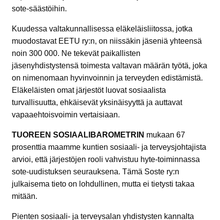
sote-säästöihin.
Kuudessa valtakunnallisessa eläkeläisliitossa, jotka
muodostavat EETU ry:n, on niissäkin jäseniä yhteensä
noin 300 000. Ne tekevät paikallisten
jäsenyhdistystensä toimesta valtavan määrän työtä, joka
on nimenomaan hyvinvoinnin ja terveyden edistämistä.
Eläkeläisten omat järjestöt luovat sosiaalista
turvallisuutta, ehkäisevät yksinäisyyttä ja auttavat
vapaaehtoisvoimin vertaisiaan.
TUOREEN SOSIAALIBAROMETRIN
mukaan 67
prosenttia maamme kuntien sosiaali- ja terveysjohtajista
arvioi, että järjestöjen rooli vahvistuu hyte-toiminnassa
sote-uudistuksen seurauksena. Tämä Soste ry:n
julkaisema tieto on lohdullinen, mutta ei tietysti takaa
mitään.
Pienten sosiaali- ja terveysalan yhdistysten kannalta