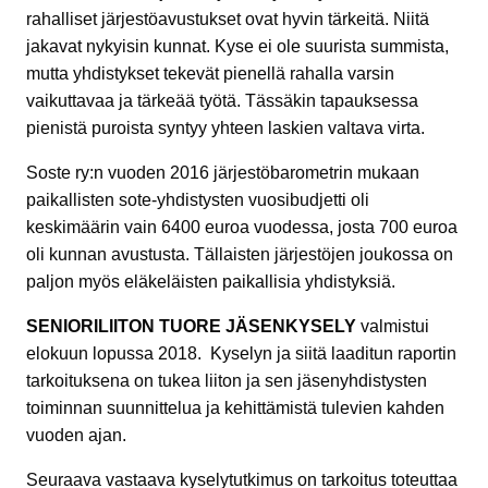
rahalliset järjestöavustukset ovat hyvin tärkeitä. Niitä
jakavat nykyisin kunnat. Kyse ei ole suurista summista,
mutta yhdistykset tekevät pienellä rahalla varsin
vaikuttavaa ja tärkeää työtä. Tässäkin tapauksessa
pienistä puroista syntyy yhteen laskien valtava virta.
Soste ry:n vuoden 2016 järjestöbarometrin mukaan
paikallisten sote-yhdistysten vuosibudjetti oli
keskimäärin vain 6400 euroa vuodessa, josta 700 euroa
oli kunnan avustusta. Tällaisten järjestöjen joukossa on
paljon myös eläkeläisten paikallisia yhdistyksiä.
SENIORILIITON TUORE JÄSENKYSELY
valmistui
elokuun lopussa 2018. Kyselyn ja siitä laaditun raportin
tarkoituksena on tukea liiton ja sen jäsenyhdistysten
toiminnan suunnittelua ja kehittämistä tulevien kahden
vuoden ajan.
Seuraava vastaava kyselytutkimus on tarkoitus toteuttaa