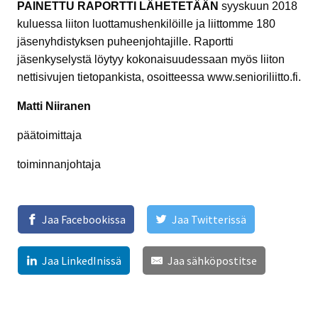
PAINETTU RAPORTTI LÄHETETÄÄN
syyskuun 2018
kuluessa liiton luottamushenkilöille ja liittomme 180
jäsenyhdistyksen puheenjohtajille. Raportti
jäsenkyselystä löytyy kokonaisuudessaan myös liiton
nettisivujen tietopankista, osoitteessa www.senioriliitto.fi.
Matti Niiranen
päätoimittaja
toiminnanjohtaja
Jaa Facebookissa
Jaa Twitterissä
Jaa LinkedInissä
Jaa sähköpostitse