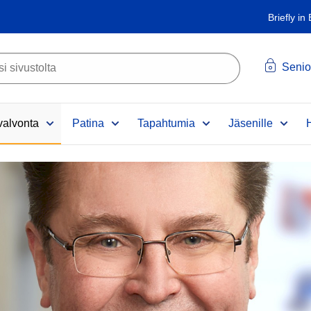
Briefly in
Senio
alvonta
Patina
Tapahtumia
Jäsenille