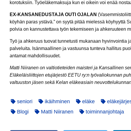
korotuksiin. Työeläkemaksuja kun ei oikein voi enää nostaa
EX-KANSANEDUSTAJA OU­TI OJA­LAN
(Vasemmistoliitto
köy­hän pa­ras ys­tä­vä.” on syytä pitää mielessä köyhyyttä
polvia on kannustettava työn tekemiseen ja ahkeruuteen m
Työ ja ahkeruus tuovat tunnetusti mukanaan hyvinvointia 
palveluita. Isänmaallinen ja vastuunsa tunteva hallitus pu
antamat mahdollisuudet.
Matti Niiranen on valtiotieteiden maisteri ja Kansallinen se
Eläkeläisliittojen etujärjestö EETU ry:n työvaliokunnan pu
valtuuston jäsen sekä Kelan eläkeasiain neuvottelukunnan
seniori
ikäihminen
eläke
eläkejärje
Blogi
Matti Niiranen
toiminnanjohtaja