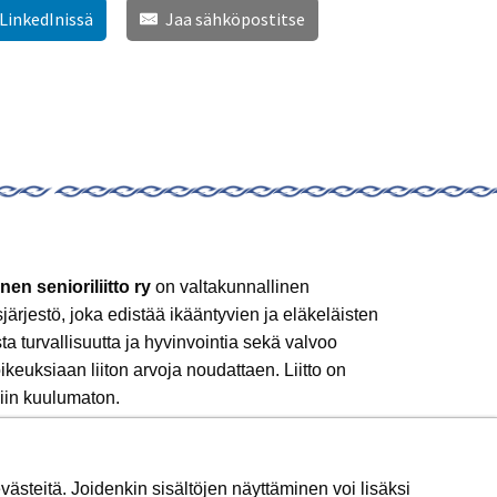
 LinkedInissä
Jaa sähköpostitse
nen senioriliitto ry
on valtakunnallinen
sjärjestö, joka edistää ikääntyvien ja eläkeläisten
sta turvallisuutta ja hyvinvointia sekä valvoo
ikeuksiaan liiton arvoja noudattaen. Liitto on
iin kuulumaton.
 mukaan!
ästeitä. Joidenkin sisältöjen näyttäminen voi lisäksi