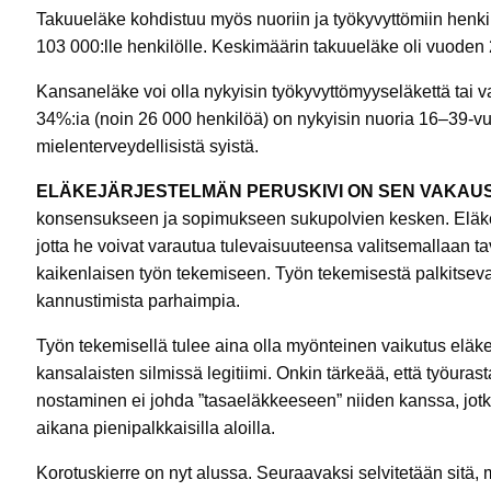
Takuueläke kohdistuu myös nuoriin ja työkyvyttömiin henkil
103 000:lle henkilölle. Keskimäärin takuueläke oli vuoden
Kansaneläke voi olla nykyisin työkyvyttömyyseläkettä tai
34%:ia (noin 26 000 henkilöä) on nykyisin nuoria 16–39-vuo
mielenterveydellisistä syistä.
ELÄKEJÄRJESTELMÄN PERUSKIVI ON SEN VAKAUS
konsensukseen ja sopimukseen sukupolvien kesken. Eläkejä
jotta he voivat varautua tulevaisuuteensa valitsemallaan t
kaikenlaisen työn tekemiseen. Työn tekemisestä palkitsev
kannustimista parhaimpia.
Työn tekemisellä tulee aina olla myönteinen vaikutus eläk
kansalaisten silmissä legitiimi. Onkin tärkeää, että työur
nostaminen ei johda ”tasaeläkkeeseen” niiden kanssa, jo
aikana pienipalkkaisilla aloilla.
Korotuskierre on nyt alussa. Seuraavaksi selvitetään sitä,