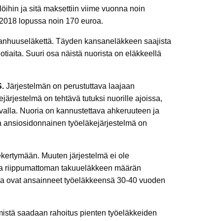
öihin ja sitä maksettiin viime vuonna noin
 2018 lopussa noin 170 euroa.
 vanhuuseläkettä. Täyden kansaneläkkeen saajista
tiaita. Suuri osa näistä nuorista on eläkkeellä
.
Järjestelmän on perustuttava laajaan
rjestelmä on tehtävä tutuksi nuorille ajoissa,
avalla. Nuoria on kannustettava ahkeruuteen ja
a ansiosidonnainen työeläkejärjestelmä on
ekertymään. Muuten järjestelmä ei ole
asta riippumattoman takuueläkkeen määrän
tka ovat ansainneet työeläkkeensä 30-40 vuoden
 mistä saadaan rahoitus pienten työeläkkeiden