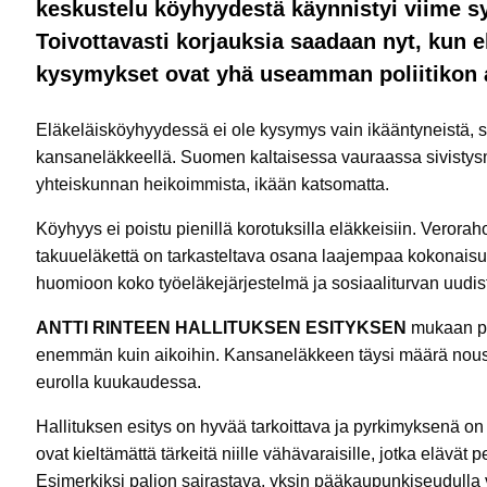
keskustelu köyhyydestä käynnistyi viime s
Toivottavasti korjauksia saadaan nyt, kun el
kysymykset ovat yhä useamman poliitikon 
Eläkeläisköyhyydessä ei ole kysymys vain ikääntyneistä, s
kansaneläkkeellä. Suomen kaltaisessa vauraassa sivistys
yhteiskunnan heikoimmista, ikään katsomatta.
Köyhyys ei poistu pienillä korotuksilla eläkkeisiin. Verora
takuueläkettä on tarkasteltava osana laajempaa kokonaisu
huomioon koko työeläkejärjestelmä ja sosiaaliturvan uu
ANTTI RINTEEN HALLITUKSEN ESITYKSEN
mukaan pie
enemmän kuin aikoihin. Kansaneläkkeen täysi määrä nouse
eurolla kuukaudessa.
Hallituksen esitys on hyvää tarkoittava ja pyrkimyksenä o
ovat kieltämättä tärkeitä niille vähävaraisille, jotka elävä
Esimerkiksi paljon sairastava, yksin pääkaupunkiseudulla 