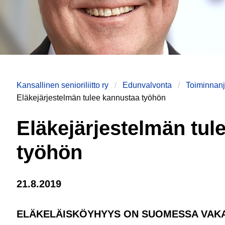
Kansallinen senioriliitto ry
Edunvalvonta
Toiminnanj
Eläkejärjestelmän tulee kannustaa työhön
Eläkejärjestelmän tul
työhön
21.8.2019
ELÄKELÄISKÖYHYYS ON SUOMESSA VAKAVA