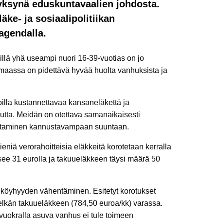
yksynä eduskuntavaalien johdosta.
äke- ja sosiaalipolitiikan
agendalla.
illä yhä useampi nuori 16-39-vuotias on jo
maassa on pidettävä hyvää huolta vanhuksista ja
hoilla kustannettavaa kansaneläkettä ja
utta. Meidän on otettava samanaikaisesti
distaminen kannustavampaan suuntaan.
niä verorahoitteisia eläkkeitä korotetaan kerralla
e 31 eurolla ja takuueläkkeen täysi määrä 50
n köyhyyden vähentäminen. Esitetyt korotukset
t pelkän takuueläkkeen (784,50 euroa/kk) varassa.
vuokralla asuva vanhus ei tule toimeen