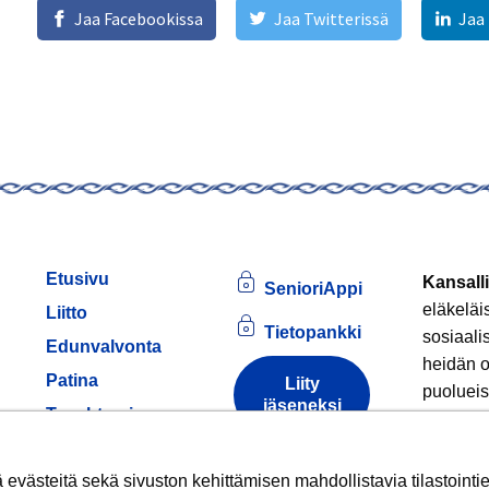
Jaa Facebookissa
Jaa Twitterissä
Jaa
Etusivu
Kansalli
SenioriAppi
eläkeläi
Liitto
Tietopankki
sosiaali
Edunvalvonta
heidän o
Patina
Liity
puolueis
jäseneksi
am
Tapahtumia
Jäsenille
Tule
Tietoa
evästeistä
västeitä sekä sivuston kehittämisen mahdollistavia tilastointiev
Hankkeet