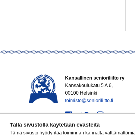
Kansallinen senioriliitto ry
Kansakoulukatu 5 A 6,
00100 Helsinki
toimisto@senioriliitto.fi
Facebook
Twitter
Instagr
Tällä sivustolla käytetään evästeitä
Tämä sivusto hyödyntää toiminnan kannalta välttämättömiä e