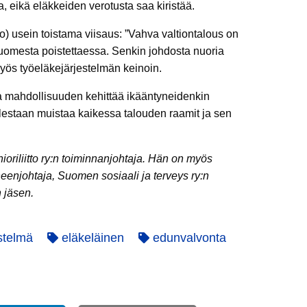
, eikä eläkkeiden verotusta saa kiristää.
) usein toistama viisaus: ”Vah­va val­ti­on­ta­lous on
 Suomesta poistettaessa. Senkin johdosta nuoria
yös työeläkejärjestelmän keinoin.
ja mahdollisuuden kehittää ikääntyneidenkin
olestaan muistaa kaikessa talouden raamit ja sen
nioriliitto ry:n toiminnanjohtaja. Hän on myös
heenjohtaja, Suomen sosiaali ja terveys ry:n
 jäsen.
stelmä
eläkeläinen
edunvalvonta