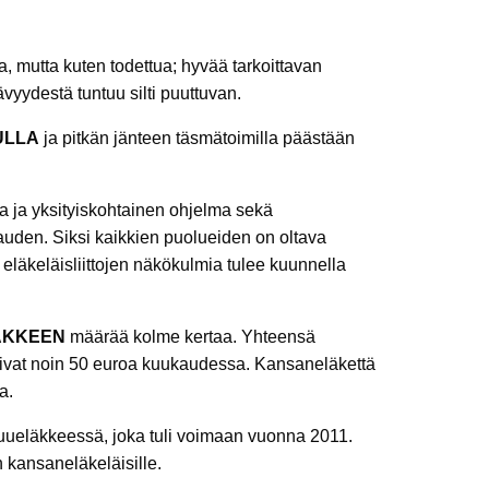
a, mutta kuten todettua; hyvää tarkoittavan
vyydestä tuntuu silti puuttuvan.
ULLA
ja pitkän jänteen täsmätoimilla päästään
a ja yksityiskohtainen ohjelma sekä
auden. Siksi kaikkien puolueiden on oltava
eläkeläisliittojen näkökulmia tulee kuunnella
ÄKKEEN
määrää kolme kertaa. Yhteensä
livat noin 50 euroa kuukaudessa. Kansaneläkettä
a.
kuueläkkeessä, joka tuli voimaan vuonna 2011.
kansaneläkeläisille.