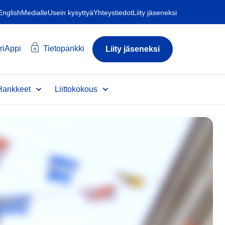
 English
Medialle
Usein kysyttyä
Yhteystiedot
Liity jäseneksi
riAppi
Tietopankki
Liity jäseneksi
Hankkeet
Liittokokous