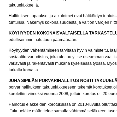
takuueläkkeellä.
Hallituksen lupaukset ja alkutoimet ovat hätiköidyn tuntuisi
tuntuisia. Näkemys kokonaisuudesta ja valtion varojen riittä
KÖYHYYDEN KOKONAISVALTAISELLA TARKASTEL
edullisemmin haluttuun päämäärään.
Köyhyyden vähentämiseen tarvitaan hyvin valmisteltu, laaj
sosiaaliturvauudistus, joka ulottuu ylitse useamman vaalik
vakavasti ja rakentavasti mukana kyseisessä työssä. Myös 
tarkalla korvalla.
JUHA SIPILÄN
PORVARIHALLITUS NOSTI TAKUUEL
porvarihallituksen takuueläkkeeseen tekemät korotukset o
korotettiin viimeksi vuonna 2008, jolloin korotus oli 20 euro
Painotus eläkkeiden korotuksissa on 2010-luvulla ollut ta
Takuueläke määrittelee samalla vähimmäiseläkkeen tason 