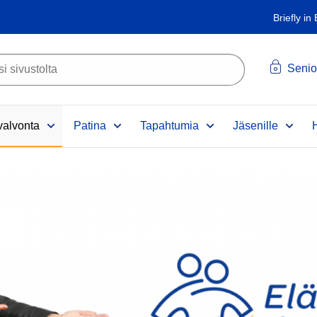
Briefly in
Senio
alvonta
Patina
Tapahtumia
Jäsenille