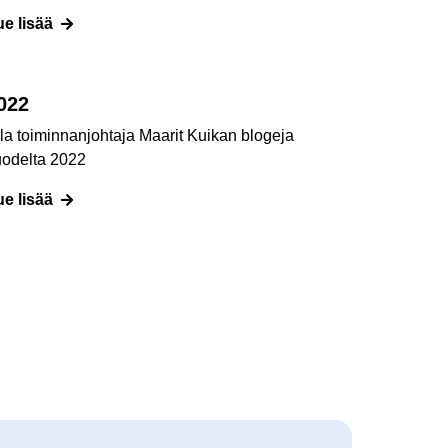
ue lisää
022
la toiminnanjohtaja Maarit Kuikan blogeja
uodelta 2022
ue lisää