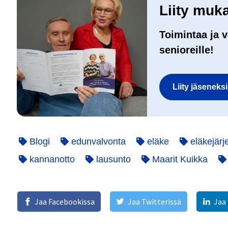
Liity muk
Toimintaa ja v
senioreille!
Liity jäseneks
Blogi
edunvalvonta
eläke
eläkejärj
kannanotto
lausunto
Maarit Kuikka
Jaa Facebookissa
Jaa Twitterissä
Jaa