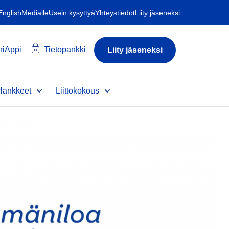
 English
Medialle
Usein kysyttyä
Yhteystiedot
Liity jäseneksi
riAppi
Tietopankki
Liity jäseneksi
Hankkeet
Liittokokous