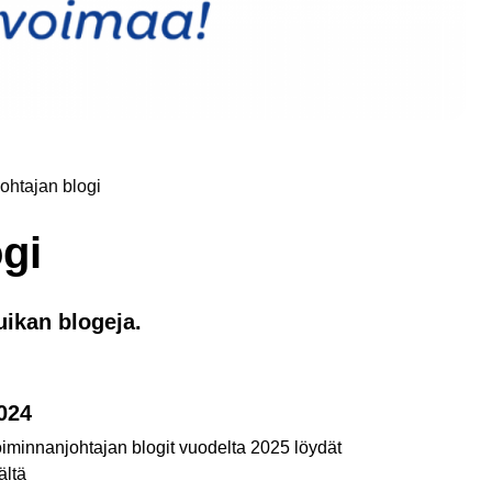
ohtajan blogi
gi
uikan blogeja.
024
iminnanjohtajan blogit vuodelta 2025 löydät
ältä