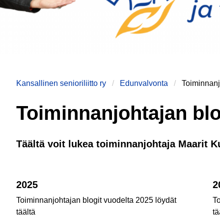
Kansallinen senioriliitto ry
Edunvalvonta
Toiminnanj
Toiminnanjohtajan blo
Täältä voit lukea toiminnanjohtaja Maarit K
2025
2
Toiminnanjohtajan blogit vuodelta 2025 löydät
To
täältä
tä