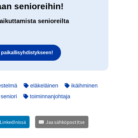
aan senioreihin!
aikuttamista senioreilta
i paikallisyhdistykseen!
estelmä
eläkeläinen
ikäihminen
seniori
toiminnanjohtaja
 LinkedInissä
Jaa sähköpostitse