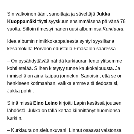
Sinivalkoinen ääni, sanoittaja ja säveltäjä
Jukka
Kuoppamäki
täytti syyskuun ensimmäisenä päivänä 78
vuotta. Silloin ilmestyi hänen uusi albuminsa
Kurkiaura
.
Idea albumin nimikkokappaleesta syntyi syysiltana
kesämökillä Porvoon edustalla Emäsalon saaressa.
– On pysähdyttävää nähdä kurkiauran lento ylitsemme
kohti etelää. Siihen kiteytyy tunne kaukokaipuusta. Ja
ihmisellä on aina kaipuu jonnekin. Sanoisin, että se on
henkiseen kotimaahan, vaikka emme sitä tiedostaisi,
Jukka pohtii.
Siinä missä
Eino Leino
kirjoitti Lapin kesässä joutsen
lähdöstä, Jukka on tällä kertaa kiinnittänyt huomionsa
kurkiin.
– Kurkiaura on sielunkuvani. Linnut osaavat vaistonsa