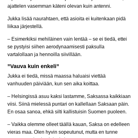
ajattelen vasemman käteni olevan kuin antenni.
Jukka lisää naurahtaen, että asioita ei kuitenkaan pidä
liikaa järjestellä.
– Esimerkiksi mehiläinen vain lentää – se ei tiedä, ettei
se pystyisi siihen aerodynaamisesti paksulla
vartalollaan ja hennoilla siivillään.
”Vauva kuin enkeli”
Jukka ei tiedä, missä maassa haluaisi viettää
vanhuuden päiviään, kun sen aika koittaa.
– Helsingissä asuu kaksi lastamme, Saksassa kaikkiaan
viisi. Siinä mielessä puntari on kallellaan Saksaan päin.
En osaa sanoa, ehkä silti kallistuisin Suomen puoleen.
– Vaikka olemme olleet täällä kauan, Saksa on edelleen
vieras maa. Olen hyvin sopeutunut, mutta en tunne