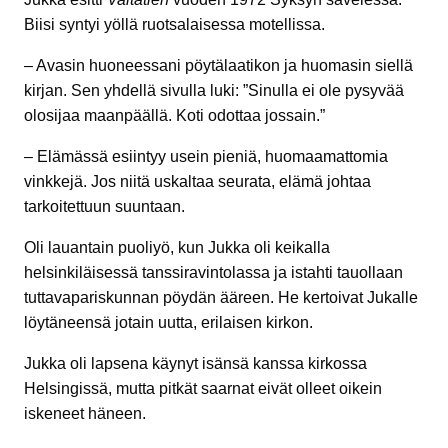
Biisi syntyi yöllä ruotsalaisessa motellissa.
– Avasin huoneessani pöytälaatikon ja huomasin siellä
kirjan. Sen yhdellä sivulla luki: ”Sinulla ei ole pysyvää
olosijaa maanpäällä. Koti odottaa jossain.”
– Elämässä esiintyy usein pieniä, huomaamattomia
vinkkejä. Jos niitä uskaltaa seurata, elämä johtaa
tarkoitettuun suuntaan.
Oli lauantain puoliyö, kun Jukka oli keikalla
helsinkiläisessä tanssiravintolassa ja istahti tauollaan
tuttavapariskunnan pöydän ääreen. He kertoivat Jukalle
löytäneensä jotain uutta, erilaisen kirkon.
Jukka oli lapsena käynyt isänsä kanssa kirkossa
Helsingissä, mutta pitkät saarnat eivät olleet oikein
iskeneet häneen.