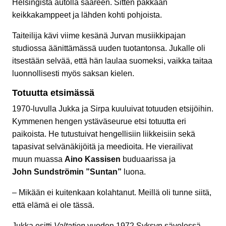
Helsingistä autolla saareen. Sitten pakkaan
keikkakamppeet ja lähden kohti pohjoista.
Taiteilija kävi viime kesänä Jurvan musiikkipajan
studiossa äänittämässä uuden tuotantonsa. Jukalle oli
itsestään selvää, että hän laulaa suomeksi, vaikka taitaa
luonnollisesti myös saksan kielen.
Totuutta etsimässä
1970-luvulla Jukka ja Sirpa kuuluivat totuuden etsijöihin.
Kymmenen hengen ystäväseurue etsi totuutta eri
paikoista. He tutustuivat hengellisiin liikkeisiin sekä
tapasivat selvänäkijöitä ja meedioita. He vierailivat
muun muassa
Aino Kassisen
buduaarissa ja
John Sundströmin ”Suntan”
luona.
– Mikään ei kuitenkaan kolahtanut. Meillä oli tunne siitä,
että elämä ei ole tässä.
Jukka esitti
Valtatien
vuoden 1972 Syksyn sävelessä.