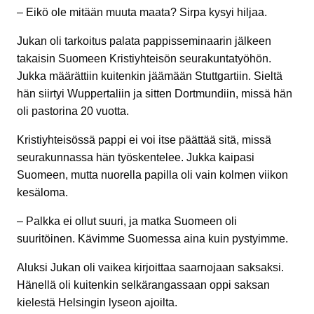
– Eikö ole mitään muuta maata? Sirpa kysyi hiljaa.
Jukan oli tarkoitus palata pappisseminaarin jälkeen
takaisin Suomeen Kristiyhteisön seurakuntatyöhön.
Jukka määrättiin kuitenkin jäämään Stuttgartiin. Sieltä
hän siirtyi Wuppertaliin ja sitten Dortmundiin, missä hän
oli pastorina 20 vuotta.
Kristiyhteisössä pappi ei voi itse päättää sitä, missä
seurakunnassa hän työskentelee. Jukka kaipasi
Suomeen, mutta nuorella papilla oli vain kolmen viikon
kesäloma.
– Palkka ei ollut suuri, ja matka Suomeen oli
suuritöinen. Kävimme Suomessa aina kuin pystyimme.
Aluksi Jukan oli vaikea kirjoittaa saarnojaan saksaksi.
Hänellä oli kuitenkin selkärangassaan oppi saksan
kielestä Helsingin lyseon ajoilta.