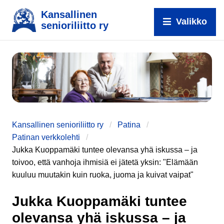
Kansallinen
Valikko
senioriliitto ry
e
Kansallinen senioriliitto ry
Patina
Patinan verkkolehti
Jukka Kuoppamäki tuntee olevansa yhä iskussa – ja
toivoo, että vanhoja ihmisiä ei jätetä yksin: "Elämään
kuuluu muutakin kuin ruoka, juoma ja kuivat vaipat"
Jukka Kuoppamäki tuntee
olevansa yhä iskussa – ja