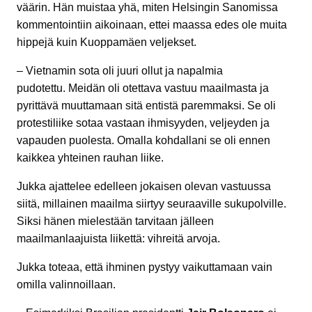
väärin. Hän muistaa yhä, miten Helsingin Sanomissa
kommentointiin aikoinaan, ettei maassa edes ole muita
hippejä kuin Kuoppamäen veljekset.
– Vietnamin sota oli juuri ollut ja napalmia
pudotettu. Meidän oli otettava vastuu maailmasta ja
pyrittävä muuttamaan sitä entistä paremmaksi. Se oli
protestiliike sotaa vastaan ihmisyyden, veljeyden ja
vapauden puolesta. Omalla kohdallani se oli ennen
kaikkea yhteinen rauhan liike.
Jukka ajattelee edelleen jokaisen olevan vastuussa
siitä, millainen maailma siirtyy seuraaville sukupolville.
Siksi hänen mielestään tarvitaan jälleen
maailmanlaajuista liikettä: vihreitä arvoja.
Jukka toteaa, että ihminen pystyy vaikuttamaan vain
omilla valinnoillaan.