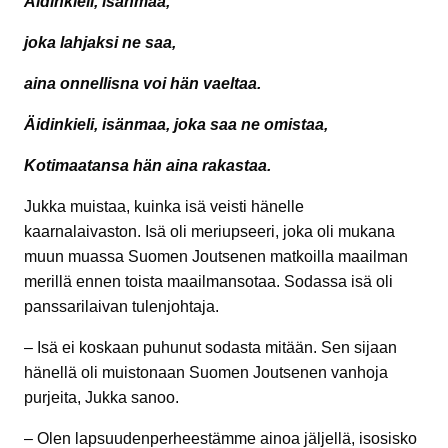
Äidinkieli, isänmaa,
joka lahjaksi ne saa,
aina onnellisna voi hän vaeltaa.
Äidinkieli, isänmaa, joka saa ne omistaa,
Kotimaatansa hän aina rakastaa.
Jukka muistaa, kuinka isä veisti hänelle
kaarnalaivaston. Isä oli meriupseeri, joka oli mukana
muun muassa Suomen Joutsenen matkoilla maailman
merillä ennen toista maailmansotaa. Sodassa isä oli
panssarilaivan tulenjohtaja.
– Isä ei koskaan puhunut sodasta mitään. Sen sijaan
hänellä oli muistonaan Suomen Joutsenen vanhoja
purjeita, Jukka sanoo.
– Olen lapsuudenperheestämme ainoa jäljellä, isosisko