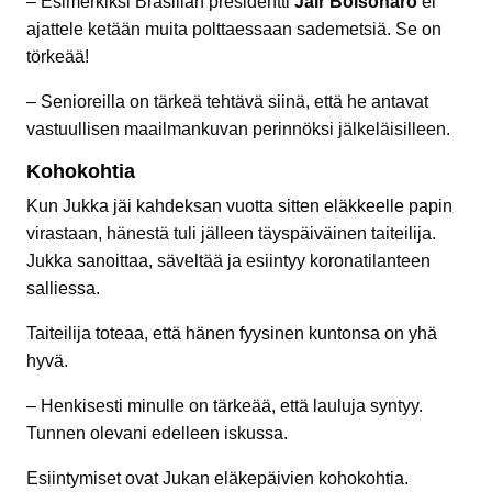
– Esimerkiksi Brasilian presidentti
Jair Bolsonaro
ei
ajattele ketään muita polttaessaan sademetsiä. Se on
törkeää!
– Senioreilla on tärkeä tehtävä siinä, että he antavat
vastuullisen maailmankuvan perinnöksi jälkeläisilleen.
Kohokohtia
Kun Jukka jäi kahdeksan vuotta sitten eläkkeelle papin
virastaan, hänestä tuli jälleen täyspäiväinen taiteilija.
Jukka sanoittaa, säveltää ja esiintyy koronatilanteen
salliessa.
Taiteilija toteaa, että hänen fyysinen kuntonsa on yhä
hyvä.
– Henkisesti minulle on tärkeää, että lauluja syntyy.
Tunnen olevani edelleen iskussa.
Esiintymiset ovat Jukan eläkepäivien kohokohtia.