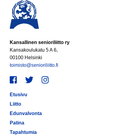
Kansallinen senioriliitto ry
Kansakoulukatu 5 A 6,
00100 Helsinki
toimisto@senioriliitto.fi
Facebook
Twitter
Instagram
Etusivu
Liitto
Edunvalvonta
Patina
Tapahtumia