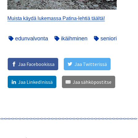
Muista käydä lukemassa Patina-lehtiä täältä!
edunvalvonta
ikäihminen
seniori
Jaa Facebookissa
Jaa Twitterissä
Jaa LinkedInissä
Jaa sähköpostitse