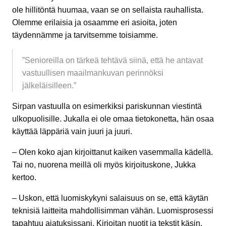
ole hillitöntä huumaa, vaan se on sellaista rauhallista.
Olemme erilaisia ja osaamme eri asioita, joten
täydennämme ja tarvitsemme toisiamme.
”Senioreilla on tärkeä tehtävä siinä, että he antavat
vastuullisen maailmankuvan perinnöksi
jälkeläisilleen.”
Sirpan vastuulla on esimerkiksi pariskunnan viestintä
ulkopuolisille. Jukalla ei ole omaa tietokonetta, hän osaa
käyttää läppäriä vain juuri ja juuri.
– Olen koko ajan kirjoittanut kaiken vasemmalla kädellä.
Tai no, nuorena meillä oli myös kirjoituskone, Jukka
kertoo.
– Uskon, että luomiskykyni salaisuus on se, että käytän
teknisiä laitteita mahdollisimman vähän. Luomisprosessi
tapahtuu ajatuksissani. Kirjoitan nuotit ja tekstit käsin,