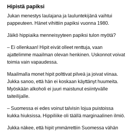
Hipistä papiksi
Jukan menestys laulajana ja lauluntekijänä vaihtui
pappeuteen. Hänet vihittiin papiksi vuonna 1980.
Jäikö hippiaika menneisyyteen papiksi tulon myötä?
– Ei ollenkaan! Hipit eivät olleet renttuja, vaan
ajattelimme maailman olevan henkinen. Uskonnot voivat
toimia vain vapaudessa.
Maailmalla monet hipit polttivat pilveä ja joivat viinaa.
Jukka sanoo, että hän ei koskaan käyttänyt huumeita.
Myöskään alkoholi ei juuri maistunut esiintyvälle
taiteilijalle.
– Suomessa ei edes voinut talvisin lojua puistoissa
kukka hiuksissa. Hippiliike oli täällä marginaalinen ilmiö.
Jukka näkee, että hipit ymmärrettiin Suomessa vähän