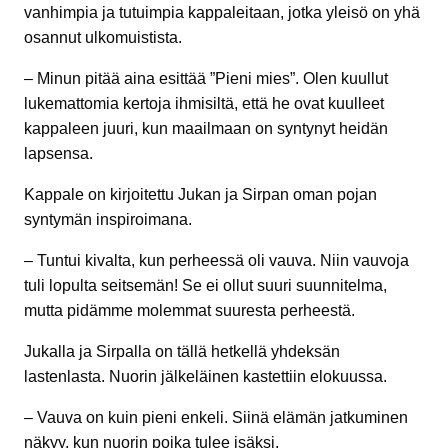
vanhimpia ja tutuimpia kappaleitaan, jotka yleisö on yhä
osannut ulkomuistista.
– Minun pitää aina esittää ”Pieni mies”. Olen kuullut
lukemattomia kertoja ihmisiltä, että he ovat kuulleet
kappaleen juuri, kun maailmaan on syntynyt heidän
lapsensa.
Kappale on kirjoitettu Jukan ja Sirpan oman pojan
syntymän inspiroimana.
– Tuntui kivalta, kun perheessä oli vauva. Niin vauvoja
tuli lopulta seitsemän! Se ei ollut suuri suunnitelma,
mutta pidämme molemmat suuresta perheestä.
Jukalla ja Sirpalla on tällä hetkellä yhdeksän
lastenlasta. Nuorin jälkeläinen kastettiin elokuussa.
– Vauva on kuin pieni enkeli. Siinä elämän jatkuminen
näkyy, kun nuorin poika tulee isäksi.