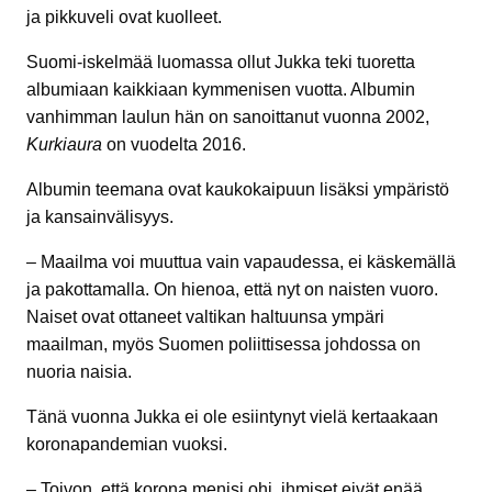
ja pikkuveli ovat kuolleet.
Suomi-iskelmää luomassa ollut Jukka teki tuoretta
albumiaan kaikkiaan kymmenisen vuotta. Albumin
vanhimman laulun hän on sanoittanut vuonna 2002,
Kurkiaura
on vuodelta 2016.
Albumin teemana ovat kaukokaipuun lisäksi ympäristö
ja kansainvälisyys.
– Maailma voi muuttua vain vapaudessa, ei käskemällä
ja pakottamalla. On hienoa, että nyt on naisten vuoro.
Naiset ovat ottaneet valtikan haltuunsa ympäri
maailman, myös Suomen poliittisessa johdossa on
nuoria naisia.
Tänä vuonna Jukka ei ole esiintynyt vielä kertaakaan
koronapandemian vuoksi.
– Toivon, että korona menisi ohi, ihmiset eivät enää