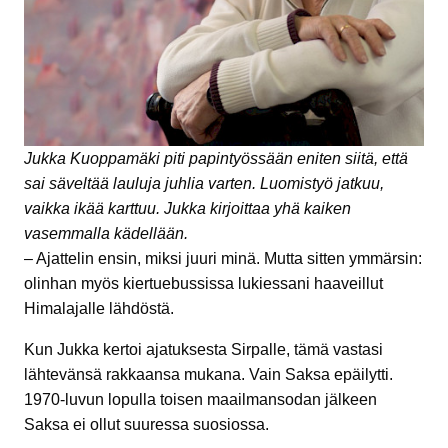
Jukka Kuoppamäki piti papintyössään eniten siitä, että
sai säveltää lauluja juhlia varten. Luomistyö jatkuu,
vaikka ikää karttuu. Jukka kirjoittaa yhä kaiken
vasemmalla kädellään.
– Ajattelin ensin, miksi juuri minä. Mutta sitten ymmärsin:
olinhan myös kiertuebussissa lukiessani haaveillut
Himalajalle lähdöstä.
Kun Jukka kertoi ajatuksesta Sirpalle, tämä vastasi
lähtevänsä rakkaansa mukana. Vain Saksa epäilytti.
1970-luvun lopulla toisen maailmansodan jälkeen
Saksa ei ollut suuressa suosiossa.