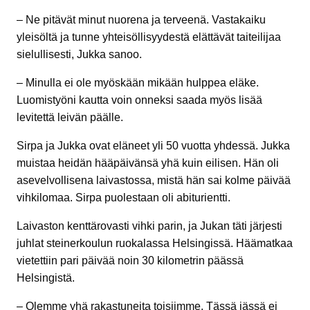
– Ne pitävät minut nuorena ja terveenä. Vastakaiku
yleisöltä ja tunne yhteisöllisyydestä elättävät taiteilijaa
sielullisesti, Jukka sanoo.
– Minulla ei ole myöskään mikään hulppea eläke.
Luomistyöni kautta voin onneksi saada myös lisää
levitettä leivän päälle.
Sirpa ja Jukka ovat eläneet yli 50 vuotta yhdessä. Jukka
muistaa heidän hääpäivänsä yhä kuin eilisen. Hän oli
asevelvollisena laivastossa, mistä hän sai kolme päivää
vihkilomaa. Sirpa puolestaan oli abiturientti.
Laivaston kenttärovasti vihki parin, ja Jukan täti järjesti
juhlat steinerkoulun ruokalassa Helsingissä. Häämatkaa
vietettiin pari päivää noin 30 kilometrin päässä
Helsingistä.
– Olemme yhä rakastuneita toisiimme. Tässä iässä ei