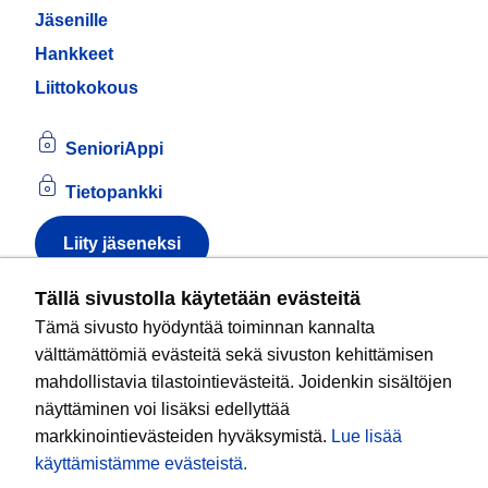
Jäsenille
Hankkeet
Liittokokous
SenioriAppi
Tietopankki
Liity jäseneksi
Tietoa evästeistä
Tällä sivustolla käytetään evästeitä
Tämä sivusto hyödyntää toiminnan kannalta
Kansallinen senioriliitto ry
on valtakunnallinen
välttämättömiä evästeitä sekä sivuston kehittämisen
eläkeläisjärjestö, joka edistää ikääntyvien ja
mahdollistavia tilastointievästeitä. Joidenkin sisältöjen
eläkeläisten sosiaalista turvallisuutta ja hyvinvointia
näyttäminen voi lisäksi edellyttää
sekä valvoo heidän oikeuksiaan liiton arvoja
markkinointievästeiden hyväksymistä.
Lue lisää
noudattaen. Liitto on puolueisiin kuulumaton.
käyttämistämme evästeistä.​​​​​​