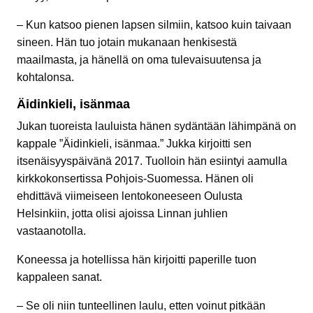
– Kun katsoo pienen lapsen silmiin, katsoo kuin taivaan
sineen. Hän tuo jotain mukanaan henkisestä
maailmasta, ja hänellä on oma tulevaisuutensa ja
kohtalonsa.
Äidinkieli, isänmaa
Jukan tuoreista lauluista hänen sydäntään lähimpänä on
kappale ”Äidinkieli, isänmaa.” Jukka kirjoitti sen
itsenäisyyspäivänä 2017. Tuolloin hän esiintyi aamulla
kirkkokonsertissa Pohjois-Suomessa. Hänen oli
ehdittävä viimeiseen lentokoneeseen Oulusta
Helsinkiin, jotta olisi ajoissa Linnan juhlien
vastaanotolla.
Koneessa ja hotellissa hän kirjoitti paperille tuon
kappaleen sanat.
– Se oli niin tunteellinen laulu, etten voinut pitkään