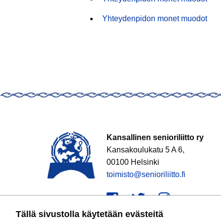
Yhteydenpidon monet muodot
Kansallinen senioriliitto ry
Kansakoulukatu 5 A 6,
00100 Helsinki
toimisto@senioriliitto.fi
Facebook
Twitter
Instagr
Tällä sivustolla käytetään evästeitä