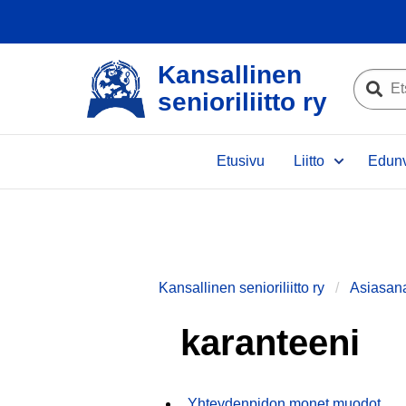
Kansallinen
Etsi
senioriliitto ry
sivustolta
Etsi
Etusivu
Liitto
Edunv
Kansallinen senioriliitto ry
Asiasan
karanteeni
Yhteydenpidon monet muodot