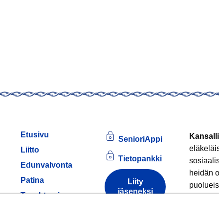
Etusivu
Kansalli
SenioriAppi
eläkeläi
Liitto
Tietopankki
sosiaali
Edunvalvonta
heidän o
Patina
Liity
puolueis
jäseneksi
am
Tapahtumia
Jäsenille
Tule
Tietoa