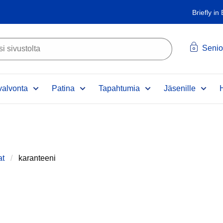
Briefly in
Senio
alvonta
Patina
Tapahtumia
Jäsenille
at
karanteeni