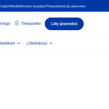
 English
Medialle
Usein kysyttyä
Yhteystiedot
Liity jäseneksi
riAppi
Tietopankki
Liity jäseneksi
Hankkeet
Liittokokous