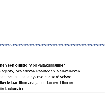
nen senioriliitto ry
on valtakunnallinen
sjärjestö, joka edistää ikääntyvien ja eläkeläisten
sta turvallisuutta ja hyvinvointia sekä valvoo
ikeuksiaan liiton arvoja noudattaen. Liitto on
iin kuulumaton.
 mukaan!