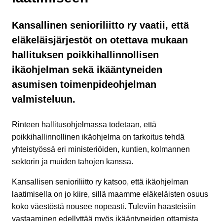
Kansallinen senioriliitto ry vaatii, että
eläkeläisjärjestöt on otettava mukaan
hallituksen poikkihallinnollisen
ikäohjelman sekä ikääntyneiden
asumisen toimenpideohjelman
valmisteluun.
Rinteen hallitusohjelmassa todetaan, että
poikkihallinnollinen ikäohjelma on tarkoitus tehdä
yhteistyössä eri ministeriöiden, kuntien, kolmannen
sektorin ja muiden tahojen kanssa.
Kansallisen senioriliitto ry katsoo, että ikäohjelman
laatimisella on jo kiire, sillä maamme eläkeläisten osuus
koko väestöstä nousee nopeasti. Tuleviin haasteisiin
vastaaminen edellyttää myös ikääntyneiden ottamista