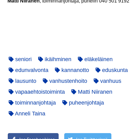
Matti Niiranen
, toiminnanjohtaja, puhelin 040 501 9192
seniori
ikäihminen
eläkeläinen
edunvalvonta
kannanotto
eduskunta
lausunto
vanhustenhoito
vanhuus
vapaaehtoistoiminta
Matti Niiranen
toiminnanjohtaja
puheenjohtaja
Anneli Taina