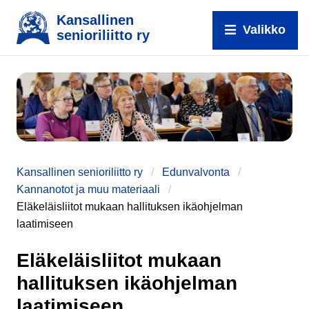
Kansallinen
Valikko
senioriliitto ry
e
Kansallinen senioriliitto ry
Edunvalvonta
Kannanotot ja muu materiaali
Eläkeläisliitot mukaan hallituksen ikäohjelman
laatimiseen
Eläkeläisliitot mukaan
hallituksen ikäohjelman
laatimiseen