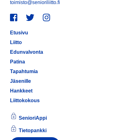
toimisto@senioriliitto.fi
Facebook
Twitter
Instagram
Etusivu
Liitto
Edunvalvonta
Patina
Tapahtumia
Jäsenille
Hankkeet
Liittokokous
SenioriAppi
Tietopankki