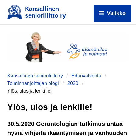
Kansallinen
Valikko
senioriliitto ry
e
Kansallinen senioriliitto ry
Edunvalvonta
Toiminnanjohtajan blogi
2020
Ylös, ulos ja lenkille!
Ylös, ulos ja lenkille!
30.5.2020 Gerontologian tutkimus antaa
hyviä vihjeitä ikääntymisen ja vanhuuden