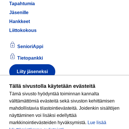
Tapahtumia
Jäsenille
Hankkeet
Liittokokous
SenioriAppi
Tietopankki
Liity jäseneksi
Tietoa evästeistä
Tällä sivustolla käytetään evästeitä
Tämä sivusto hyödyntää toiminnan kannalta
Kansallinen senioriliitto ry
on valtakunnallinen
välttämättömiä evästeitä sekä sivuston kehittämisen
eläkeläisjärjestö, joka edistää ikääntyvien ja
mahdollistavia tilastointievästeitä. Joidenkin sisältöjen
eläkeläisten sosiaalista turvallisuutta ja hyvinvointia
näyttäminen voi lisäksi edellyttää
sekä valvoo heidän oikeuksiaan liiton arvoja
markkinointievästeiden hyväksymistä.
Lue lisää
noudattaen. Liitto on puolueisiin kuulumaton.