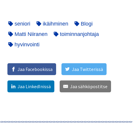
seniori
ikäihminen
Blogi
Matti Niiranen
toiminnanjohtaja
hyvinvointi
Jaa Facebookissa
Jaa Twitterissä
Jaa LinkedInissä
Jaa sähköpostitse