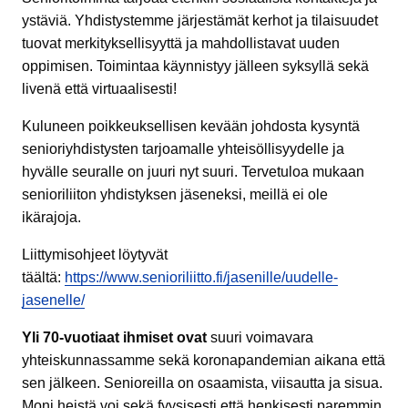
ystäviä. Yhdistystemme järjestämät kerhot ja tilaisuudet
tuovat merkityksellisyyttä ja mahdollistavat uuden
oppimisen. Toimintaa käynnistyy jälleen syksyllä sekä
livenä että virtuaalisesti!
Kuluneen poikkeuksellisen kevään johdosta kysyntä
senioriyhdistysten tarjoamalle yhteisöllisyydelle ja
hyvälle seuralle on juuri nyt suuri. Tervetuloa mukaan
senioriliiton yhdistyksen jäseneksi, meillä ei ole
ikärajoja.
Liittymisohjeet löytyvät
täältä:
https://www.senioriliitto.fi/jasenille/uudelle-
jasenelle/
Yli 70-vuotiaat ihmiset ovat
suuri voimavara
yhteiskunnassamme sekä koronapandemian aikana että
sen jälkeen. Senioreilla on osaamista, viisautta ja sisua.
Moni heistä voi sekä fyysisesti että henkisesti paremmin