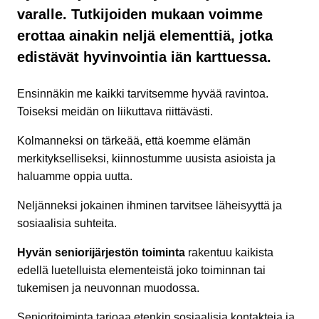
varalle. Tutkijoiden mukaan voimme
erottaa ainakin neljä elementtiä, jotka
edistävät hyvinvointia iän karttuessa.
Ensinnäkin me kaikki tarvitsemme hyvää ravintoa.
Toiseksi meidän on liikuttava riittävästi.
Kolmanneksi on tärkeää, että koemme elämän
merkitykselliseksi, kiinnostumme uusista asioista ja
haluamme oppia uutta.
Neljänneksi jokainen ihminen tarvitsee läheisyyttä ja
sosiaalisia suhteita.
Hyvän seniorijärjestön toiminta
rakentuu kaikista
edellä luetelluista elementeistä joko toiminnan tai
tukemisen ja neuvonnan muodossa.
Senioritoiminta tarjoaa etenkin sosiaalisia kontakteja ja