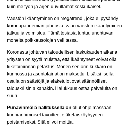
kuin me työn ja arjen uuvuttamat keski-ikäiset.
Väestön ikääntyminen on megatrendi, joka ei pysähdy
koronapandemian johdosta, vaan väestön ikääntyminen
jatkuu ja voimistuu. Tämä tosiasia tuntuu unohtuvan
monelta poikkeusolojen vallitessa.
Koronasta johtuvan taloudellisen laskukauden aikana
yritysten on syytä muistaa, että ikääntyneet voivat olla
liiketoiminnan pelastus. Monen seniorin kukkaro on
kunnossa ja asuntolainat on maksettu. Lisäksi isolla
osalla on säästöjä ja eläketulot ovat säännölliset
talouskriisin aikanakin. Halukkuus ostaa palveluita on
suuri.
Punavihreällä hallituksella on
ollut ohjelmassaan
kunnianhimoiset tavoitteet eläkeläisköyhyyden
poistamiseksi. Sitä ei voi moittia.