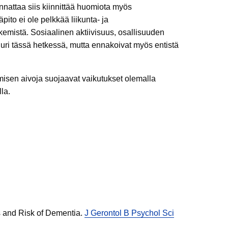
nnattaa siis kiinnittää huomiota myös
ito ei ole pelkkää liikunta- ja
kemistä. Sosiaalinen aktiivisuus, osallisuuden
uri tässä hetkessä, mutta ennakoivat myös entistä
isen aivoja suojaavat vaikutukset olemalla
la.
s and Risk of Dementia.
J Gerontol B Psychol Sci