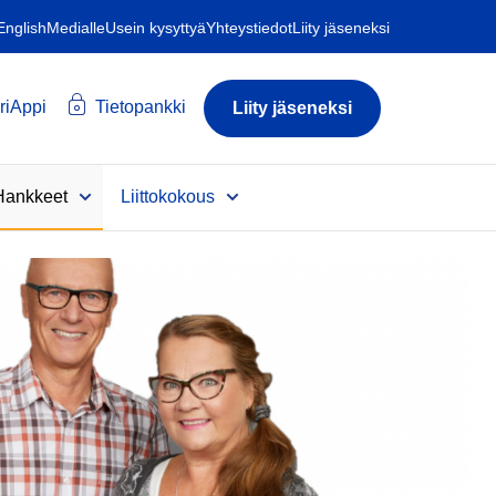
 English
Medialle
Usein kysyttyä
Yhteystiedot
Liity jäseneksi
riAppi
Tietopankki
Liity jäseneksi
Hankkeet
Liittokokous