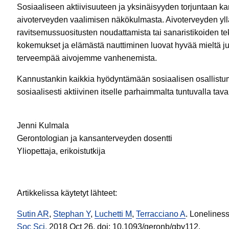
Sosiaaliseen aktiivisuuteen ja yksinäisyyden torjuntaan ka
aivoterveyden vaalimisen näkökulmasta. Aivoterveyden ylläp
ravitsemussuositusten noudattamista tai sanaristikoiden te
kokemukset ja elämästä nauttiminen luovat hyvää mieltä ju
terveempää aivojemme vanhenemista.
Kannustankin kaikkia hyödyntämään sosiaalisen osallistum
sosiaalisesti aktiivinen itselle parhaimmalta tuntuvalla taval
Jenni Kulmala
Gerontologian ja kansanterveyden dosentti
Yliopettaja, erikoistutkija
Artikkelissa käytetyt lähteet:
Sutin AR
,
Stephan Y
,
Luchetti M
,
Terracciano A
. Lonelines
Soc Sci.
2018 Oct 26. doi: 10.1093/geronb/gby112.