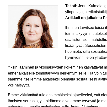
Teksti:
Jenni Kulmala, g
yliopettaja ja erikoistutki
Artikkeli on julkaistu
Ihminen tarvitsee toisia 
toimintakyvyn muutokset s
osallistumisen mahdolli
lisääntyvät. Sosiaalisten 
huomiota, sillä sosiaalis
hyvinvoinnille on yllättäv
Yksin jääminen ja yksinäisyyden kokeminen kasvattavat mon
ennenaikaiselle toimintakyvyn heikentymiselle. Harvoin tu
saamme itsellemme aikaiseksi olemalla sosiaalisesti aktiivi
yksinäisyyttä.
Emme välttämättä tule ensimmäiseksi ajatelleeksi, että olema
ihmisten seurasta, ylläpidämme aivojemme terveyttä ja m
sairastua eteneviin muistisairauksiin, kuten Alzheimerin tau