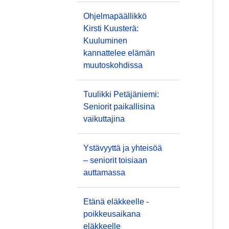
Ohjelmapäällikkö
Kirsti Kuusterä:
Kuuluminen
kannattelee elämän
muutoskohdissa
Tuulikki Petäjäniemi:
Seniorit paikallisina
vaikuttajina
Ystävyyttä ja yhteisöä
– seniorit toisiaan
auttamassa
Etänä eläkkeelle -
poikkeusaikana
eläkkeelle