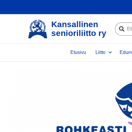
Kansallinen
Etsi
senioriliitto ry
sivustolta
Etsi
Etusivu
Liitto
Edunv
e