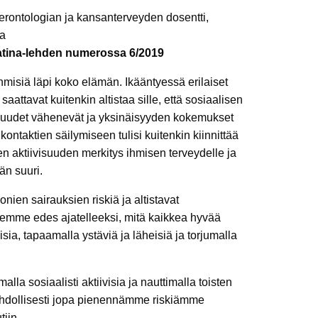
erontologian ja kansanterveyden dosentti,
ja
 Patina-lehden numerossa 6/2019
ihmisiä läpi koko elämän. Ikääntyessä erilaiset
aattavat kuitenkin altistaa sille, että sosiaalisen
suudet vähenevät ja yksinäisyyden kokemukset
kontaktien säilymiseen tulisi kuitenkin kiinnittää
en aktiivisuuden merkitys ihmisen terveydelle ja
än suuri.
ien sairauksien riskiä ja altistavat
lemme edes ajatelleeksi, mitä kaikkea hyvää
sia, tapaamalla ystäviä ja läheisiä ja torjumalla
lla sosiaalisti aktiivisia ja nauttimalla toisten
ahdollisesti jopa pienennämme riskiämme
tiin.