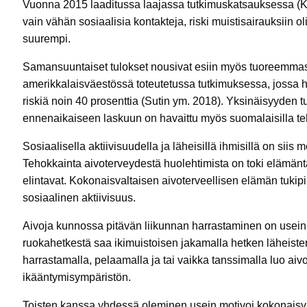
Vuonna 2015 laaditussa laajassa tutkimuskatsauksessa (Kuipe
vain vähän sosiaalisia kontakteja, riski muistisairauksiin o
suurempi.
Samansuuntaiset tulokset nousivat esiin myös tuoreemmas
amerikkalaisväestössä toteutetussa tutkimuksessa, jossa hav
riskiä noin 40 prosenttia (Sutin ym. 2018). Yksinäisyyden tu
ennenaikaiseen laskuun on havaittu myös suomalaisilla te
Sosiaalisella aktiivisuudella ja läheisillä ihmisillä on siis 
Tehokkainta aivoterveydestä huolehtimista on toki elämänt
elintavat. Kokonaisvaltaisen aivoterveellisen elämän tukipil
sosiaalinen aktiivisuus.
Aivoja kunnossa pitävän liikunnan harrastaminen on use
ruokahetkestä saa ikimuistoisen jakamalla hetken läheiste
harrastamalla, pelaamalla ja tai vaikka tanssimalla luo ai
ikääntymisympäristön.
Toisten kanssa yhdessä oleminen usein motivoi kokonais