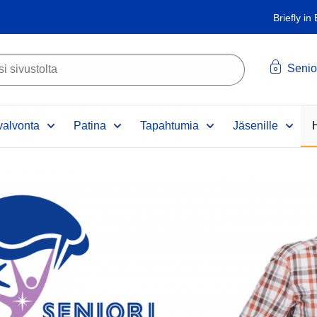
Briefly in
Senio
alvonta
Patina
Tapahtumia
Jäsenille