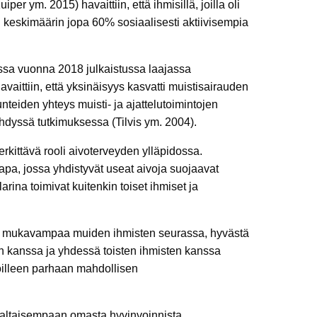
r ym. 2015) havaittiin, että ihmisillä, joilla oli
li keskimäärin jopa 60% sosiaalisesti aktiivisempia
sa vuonna 2018 julkaistussa laajassa
aittiin, että yksinäisyys kasvatti muistisairauden
nteiden yhteys muisti- ja ajattelutoimintojen
hdyssä tutkimuksessa (Tilvis ym. 2004).
merkittävä rooli aivoterveyden ylläpidossa.
apa, jossa yhdistyvät useat aivoja suojaavat
arina toimivat kuitenkin toiset ihmiset ja
in mukavampaa muiden ihmisten seurassa, hyvästä
n kanssa ja yhdessä toisten ihmisten kanssa
voilleen parhaan mahdollisen
valtaisempaan omasta hyvinvoinnista