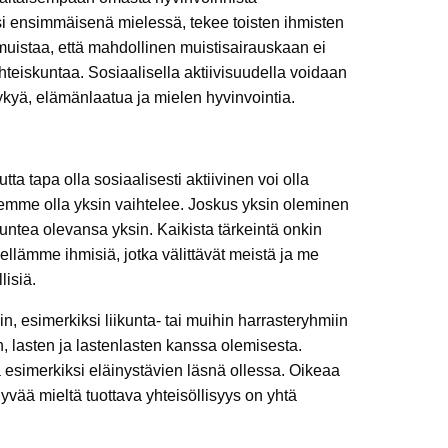
si ensimmäisenä mielessä, tekee toisten ihmisten
uistaa, että mahdollinen muistisairauskaan ei
 yhteiskuntaa. Sosiaalisella aktiivisuudella voidaan
ykyä, elämänlaatua ja mielen hyvinvointia.
ta tapa olla sosiaalisesti aktiivinen voi olla
peemme olla yksin vaihtelee. Joskus yksin oleminen
untea olevansa yksin. Kaikista tärkeintä onkin
ellämme ihmisiä, jotka välittävät meistä ja me
lisiä.
in, esimerkiksi liikunta- tai muihin harrasteryhmiin
en, lasten ja lastenlasten kanssa olemisesta.
yä esimerkiksi eläinystävien läsnä ollessa. Oikeaa
 hyvää mieltä tuottava yhteisöllisyys on yhtä