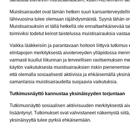
Muistisairaudet ovat tämän hetken suuri kansanterveydelli
lähivuosina tulee olemaan räjähdysmäistä. Syynä tähän on 
Muistisairauksiin ei tällä hetkellä ole ennaltaehkäisevää t
toimiviksi todetut keinot taistelussa muistisairauksia vast
Vaikka lääkkeisiin ja parantavaan hoitoon liittyvä tutkimus 
elintapojen merkityksestä aivoterveyden ylläpidossa menn
varmasti kuullut liikunnan ja terveellisen ravitsemuksen mer
käytön vaikutuksesta muistisairauksien riskin pienenemis
että olemalla sosiaalisesti aktiivisia ja ehkäisemällä yks
samanlaisia muistisairaudelta suojaavia vaikutuksia.
Tutkimusnäyttö kannustaa yksinäisyyden torjuntaan
Tutkimusnäyttö sosiaalisen aktiivisuuden merkityksestä a
lisääntynyt. Tutkimukset ovat vahvistaneet näkemystä siitä, 
yksinäisyyttä tulee pyrkiä ehkäisemään.