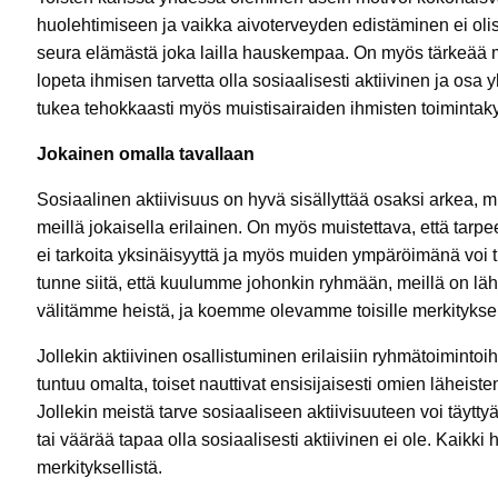
huolehtimiseen ja vaikka aivoterveyden edistäminen ei oli
seura elämästä joka lailla hauskempaa. On myös tärkeää m
lopeta ihmisen tarvetta olla sosiaalisesti aktiivinen ja osa
tukea tehokkaasti myös muistisairaiden ihmisten toimintak
Jokainen omalla tavallaan
Sosiaalinen aktiivisuus on hyvä sisällyttää osaksi arkea, mut
meillä jokaisella erilainen. On myös muistettava, että tar
ei tarkoita yksinäisyyttä ja myös muiden ympäröimänä voi t
tunne siitä, että kuulumme johonkin ryhmään, meillä on läh
välitämme heistä, ja koemme olevamme toisille merkityksel
Jollekin aktiivinen osallistuminen erilaisiin ryhmätoimintoih
tuntuu omalta, toiset nauttivat ensisijaisesti omien läheist
Jollekin meistä tarve sosiaaliseen aktiivisuuteen voi täytt
tai väärää tapaa olla sosiaalisesti aktiivinen ei ole. Kaikki
merkityksellistä.