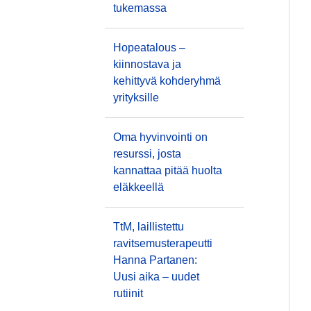
tukemassa
Hopeatalous –
kiinnostava ja
kehittyvä kohderyhmä
yrityksille
Oma hyvinvointi on
resurssi, josta
kannattaa pitää huolta
eläkkeellä
TtM, laillistettu
ravitsemusterapeutti
Hanna Partanen:
Uusi aika – uudet
rutiinit