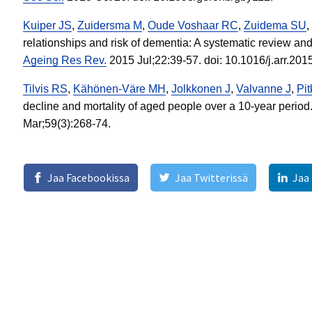
Kuiper JS
,
Zuidersma M
,
Oude Voshaar RC
,
Zuidema SU
,
relationships and risk of dementia: A systematic review and
Ageing Res Rev.
2015 Jul;22:39-57. doi: 10.1016/j.arr.201
Tilvis RS
,
Kähönen-Väre MH
,
Jolkkonen J
,
Valvanne J
,
Pi
decline and mortality of aged people over a 10-year period
Mar;59(3):268-74.
Jaa Facebookissa
Jaa Twitterissä
Jaa