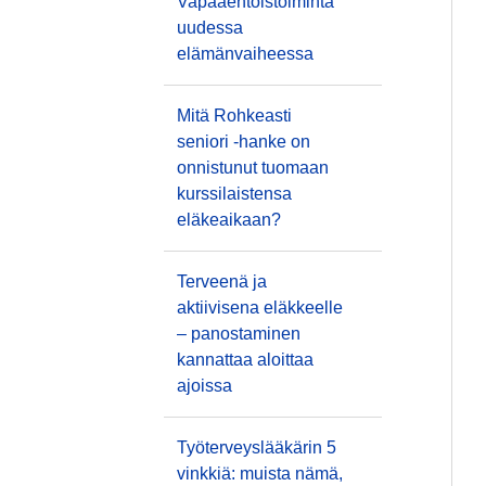
Vapaaehtoistoiminta
uudessa
elämänvaiheessa
Mitä Rohkeasti
seniori -hanke on
onnistunut tuomaan
kurssilaistensa
eläkeaikaan?
Terveenä ja
aktiivisena eläkkeelle
– panostaminen
kannattaa aloittaa
ajoissa
Työterveyslääkärin 5
vinkkiä: muista nämä,