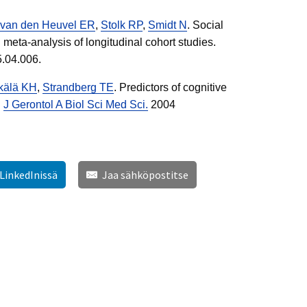
van den Heuvel ER
,
Stolk RP
,
Smidt N
. Social
 meta-analysis of longitudinal cohort studies.
5.04.006.
tkälä KH
,
Strandberg TE
. Predictors of cognitive
.
J Gerontol A Biol Sci Med Sci.
2004
 LinkedInissä
Jaa sähköpostitse