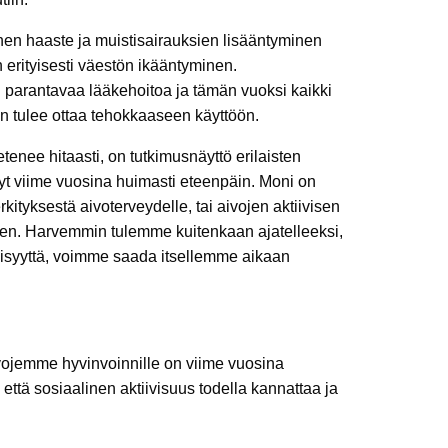
nen haaste ja muistisairauksien lisääntyminen
erityisesti väestön ikääntyminen.
ai parantavaa lääkehoitoa ja tämän vuoksi kaikki
aan tulee ottaa tehokkaaseen käyttöön.
etenee hitaasti, on tutkimusnäyttö erilaisten
yt viime vuosina huimasti eteenpäin. Moni on
kityksestä aivoterveydelle, tai aivojen aktiivisen
een. Harvemmin tulemme kuitenkaan ajatelleeksi,
inäisyyttä, voimme saada itsellemme aikaan
ivojemme hyvinvoinnille on viime vuosina
että sosiaalinen aktiivisuus todella kannattaa ja