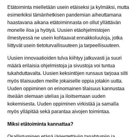
Etätoiminta mielletään usein etäiseksi ja kylmäksi, mutta
esimerkiksi tämänhetkisen pandemian aiheuttamana
haastavana aikana etätoiminnasta on ollut yllättävän
monelle iloa ja hyötyä. Uusien etäohjelmistojen
ilmestyessä ne usein kohtaavat ennakkoluuloja, jotka
liittyvät usein tietoturvallisuuteen ja tarpeellisuuteen.
Uusien innovaatioiden tulva kiihtyy jatkuvasti ja suuri
määrä erilaisia ohjelmistoja ja sivustoja voi tuntua
tukahduttavalta. Uusien keksintöjen runsaus tarjoaa silti
myös tilaisuuden meille jokaiselle oppia jotakin uutta.
Uuden oppiminen on erinomainen tilaisuus kannustaa
itseään olemaan utelias ja iloitsemaan uuden
kokemisesta. Uuden oppiminen virkistää ja samalla
myös ylläpitää sekä parantaa aivojen toimintaa.
Miksi etätoiminta kannattaa?
Osallistuminen etänä järjestettäviin tapahtumiin ja