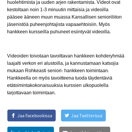
huolehtimista ja uuden arjen rakentamista. Videot ovat
kestoltaan noin 1-3 minuutin mittaisia ja videoilla
pääsee ääneen muun muassa Kansallisen senioriliiton
jäsenistöä puheenjohtajista vapaaehtoisiin. Myös
hankkeen kursseilla puhuneet esiintyvät videoilla.
Videoiden toivotaan tavoittavan hankkeen kohderyhmää
laajalti verkon eri alustoilla, ja kannustamaan katsojia
mukaan Rohkeasti seniori- hankkeen toimintaan.
Hankkeella on myös tavoitteena tuoda täydentäviä
etätoimintakokonaisuuksia kurssien ulkopuolella
tarjottavaan toimintaan.
Jaa Facebookissa
Jaa Twitterissä