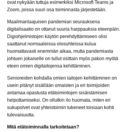
ovat nykyään tuttuja esimerkiksi Microsoft Teams ja
Zoom, joissa suuri osa toiminnasta järjestetään.
Maailmanlaajuisen pandemian seurauksena
digitalisaatio on ottanut suuria harppauksia eteenpäin.
Digiohjelmistojen käytön perehdyttämiseen olisi
saattanut normaaleissa olosuhteissa kulua
huomattavasti enemmän aikaa, mutta pandemiasta
johtuen jokaiselle on tullut osittain myös pakon myötä
eteen omien digitaitojensa kehittäminen.
Senioreiden kohdalla omien taitojen kehittäminen on
usein pitänyt sisällään omaisten ja eri toimijoiden
antamaa opastusta etätoimintojen sisäistämisen
helpottamiseksi. On ollutkin ilo huomata, miten eri
sukupolvet ovat yhteistoimin tukeneet toisiaan kohti
tulevaisuutta.
Mitä etätoiminnalla tarkoitetaan?