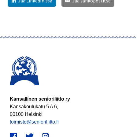
Jaa LinkedInissä
Jaa sähköpostitse
Kansallinen senioriliitto ry
Kansakoulukatu 5 A 6,
00100 Helsinki
toimisto@senioriliitto.fi
Facebook
Twitter
Instagram