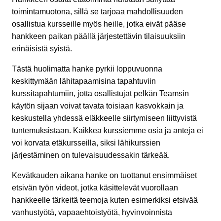
toimintamuotona, sillä se tarjoaa mahdollisuuden
osallistua kursseille myös heille, jotka eivät pääse
hankkeen paikan päällä järjestettävin tilaisuuksiin
erinäisistä syistä.
Tästä huolimatta hanke pyrkii loppuvuonna
keskittymään lähitapaamisina tapahtuviin
kurssitapahtumiin, jotta osallistujat pelkän Teamsin
käytön sijaan voivat tavata toisiaan kasvokkain ja
keskustella yhdessä eläkkeelle siirtymiseen liittyvistä
tuntemuksistaan. Kaikkea kurssiemme osia ja anteja ei
voi korvata etäkursseilla, siksi lähikurssien
järjestäminen on tulevaisuudessakin tärkeää.
Kevätkauden aikana hanke on tuottanut ensimmäiset
etsivän työn videot, jotka käsittelevät vuorollaan
hankkeelle tärkeitä teemoja kuten esimerkiksi etsivää
vanhustyötä, vapaaehtoistyötä, hyvinvoinnista