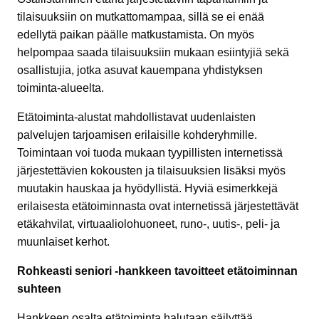
tilaisuuksiin on mutkattomampaa, sillä se ei enää
edellytä paikan päälle matkustamista. On myös
helpompaa saada tilaisuuksiin mukaan esiintyjiä sekä
osallistujia, jotka asuvat kauempana yhdistyksen
toiminta-alueelta.
Etätoiminta-alustat mahdollistavat uudenlaisten
palvelujen tarjoamisen erilaisille kohderyhmille.
Toimintaan voi tuoda mukaan tyypillisten internetissä
järjestettävien kokousten ja tilaisuuksien lisäksi myös
muutakin hauskaa ja hyödyllistä. Hyviä esimerkkejä
erilaisesta etätoiminnasta ovat internetissä järjestettävät
etäkahvilat, virtuaaliolohuoneet, runo-, uutis-, peli- ja
muunlaiset kerhot.
Rohkeasti seniori -hankkeen tavoitteet etätoiminnan
suhteen
Hankkeen osalta etätoiminta halutaan säilyttää