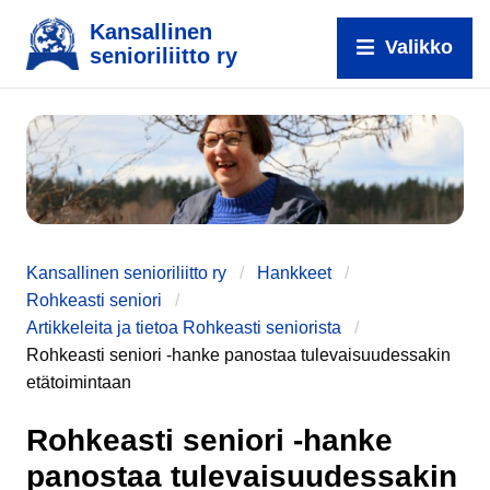
Kansallinen
Valikko
senioriliitto ry
Kansallinen senioriliitto ry
Hankkeet
Rohkeasti seniori
Artikkeleita ja tietoa Rohkeasti seniorista
Rohkeasti seniori -hanke panostaa tulevaisuudessakin
e
etätoimintaan
Rohkeasti seniori -hanke
panostaa tulevaisuudessakin