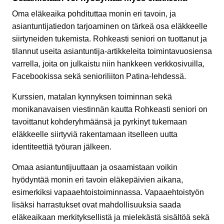
Oma eläkeaika pohdituttaa monin eri tavoin, ja
asiantuntijatiedon tarjoaminen on tärkeä osa eläkkeelle
siirtyneiden tukemista. Rohkeasti seniori on tuottanut ja
tilannut useita asiantuntija-artikkeleita toimintavuosiensa
varrella, joita on julkaistu niin hankkeen verkkosivuilla,
Facebookissa sekä senioriliiton Patina-lehdessä.
Kurssien, matalan kynnyksen toiminnan sekä
monikanavaisen viestinnän kautta Rohkeasti seniori on
tavoittanut kohderyhmäänsä ja pyrkinyt tukemaan
eläkkeelle siirtyviä rakentamaan itselleen uutta
identiteettiä työuran jälkeen.
Omaa asiantuntijuuttaan ja osaamistaan voikin
hyödyntää monin eri tavoin eläkepäivien aikana,
esimerkiksi vapaaehtoistoiminnassa. Vapaaehtoistyön
lisäksi harrastukset ovat mahdollisuuksia saada
eläkeaikaan merkityksellistä ja mielekästä sisältöä sekä