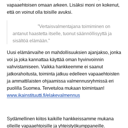
vapaaehtoisen omaan arkeen. Lisäksi moni on kokenut,
että on voinut olla toisille avuksi.
”Vertaisvalmentajana toimiminen on
antanut haastetta itselle, tuonut säännöllisyyttä ja
sisältöä elämään.”
Uusi elämänvaihe on mahdollisuuksien ajanjakso, jonka
voi ja joka kannattaa käyttää oman hyvinvoinnin
vahvistamiseen. Vaikka hankkeemme ei saanut
jatkorahoitusta, toiminta jatkuu edelleen vapaaehtoisten
ja ammattilaisten ohjaamissa valmennusryhmissä eri
puolilla Suomea. Tervetuloa mukaan toimintaan!
www.ikainstituutti.fi/elakevalmennus
Sydämellinen kiitos kaikille hankkeissamme mukana
olleille vapaaehtoisille ja yhteistyökumppaneille.