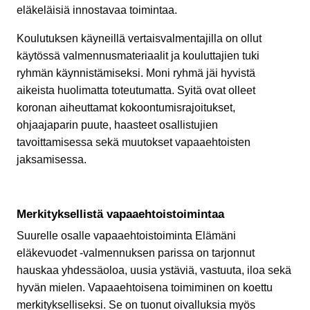
eläkeläisiä innostavaa toimintaa.
Koulutuksen käyneillä vertaisvalmentajilla on ollut
käytössä valmennusmateriaalit ja kouluttajien tuki
ryhmän käynnistämiseksi. Moni ryhmä jäi hyvistä
aikeista huolimatta toteutumatta. Syitä ovat olleet
koronan aiheuttamat kokoontumisrajoitukset,
ohjaajaparin puute, haasteet osallistujien
tavoittamisessa sekä muutokset vapaaehtoisten
jaksamisessa.
Merkityksellistä vapaaehtoistoimintaa
Suurelle osalle vapaaehtoistoiminta Elämäni
eläkevuodet -valmennuksen parissa on tarjonnut
hauskaa yhdessäoloa, uusia ystäviä, vastuuta, iloa sekä
hyvän mielen. Vapaaehtoisena toimiminen on koettu
merkitykselliseksi. Se on tuonut oivalluksia myös