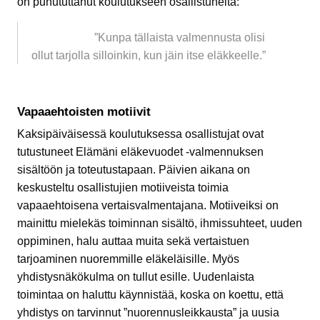
on puhututtanut koulutukseen osallistuneita:
”Kunpa tällaista valmennusta olisi
ollut tarjolla silloinkin, kun jäin itse eläkkeelle.”
Vapaaehtoisten motiivit
Kaksipäiväisessä koulutuksessa osallistujat ovat
tutustuneet Elämäni eläkevuodet -valmennuksen
sisältöön ja toteutustapaan. Päivien aikana on
keskusteltu osallistujien motiiveista toimia
vapaaehtoisena vertaisvalmentajana. Motiiveiksi on
mainittu mielekäs toiminnan sisältö, ihmissuhteet, uuden
oppiminen, halu auttaa muita sekä vertaistuen
tarjoaminen nuoremmille eläkeläisille. Myös
yhdistysnäkökulma on tullut esille. Uudenlaista
toimintaa on haluttu käynnistää, koska on koettu, että
yhdistys on tarvinnut ”nuorennusleikkausta” ja uusia