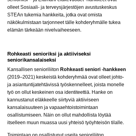
olleet Sosiaali- ja terveysjärjestöjen avustuskeskus
STEAn tukemia hankkeita, jotka ovat omista
näkökulmistaan tarjonneet tälle kohderyhmälle tukea
elämän tärkeään nivelvaiheeseen.
Rohkeasti senioriksi ja aktiiviseksi
seniorikansalaiseksi
Kansallisen senioriliiton
Rohkeasti seniori -hankkeen
(2019–2021) keskeistä kohderyhmää ovat olleet johto-
ja asiantuntijatehtävissä työskennelleet, joista monelle
työ on ollut keskeinen osa identiteettiä. Hanke on
kannustanut eläkkeelle siirtyviä aktiiviseen
kansalaisuuteen ja vapaaehtoistoimintaan
osallistumiseen. Näin on ollut mahdollista löytää
itselleen muun muassa uusi yhteisö työyhteisön tilalle.
Toimintaan on osallistunut useita senioriliiton