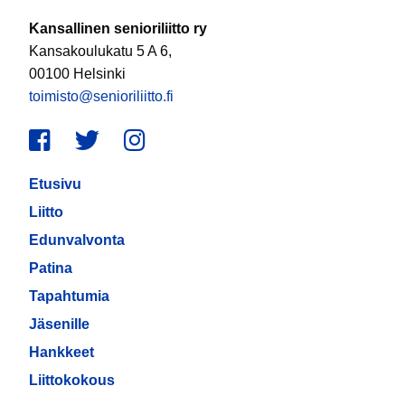
Kansallinen senioriliitto ry
Kansakoulukatu 5 A 6,
00100 Helsinki
toimisto@senioriliitto.fi
Facebook
Twitter
Instagram
Etusivu
Liitto
Edunvalvonta
Patina
Tapahtumia
Jäsenille
Hankkeet
Liittokokous