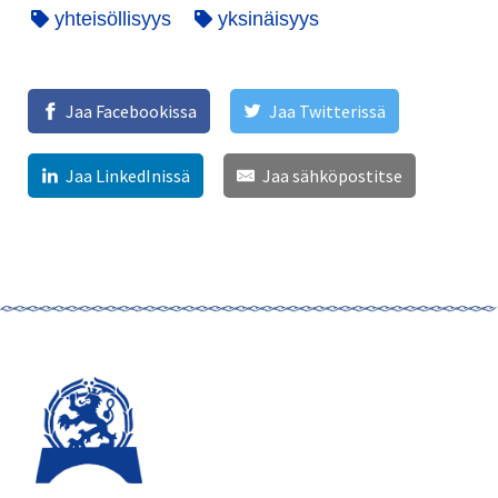
yhteisöllisyys
yksinäisyys
Jaa Facebookissa
Jaa Twitterissä
Jaa LinkedInissä
Jaa sähköpostitse