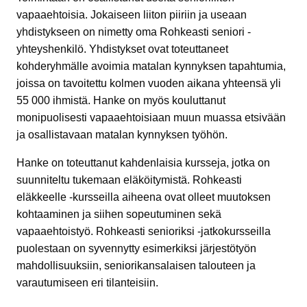
vapaaehtoisia. Jokaiseen liiton piiriin ja useaan
yhdistykseen on nimetty oma Rohkeasti seniori -
yhteyshenkilö. Yhdistykset ovat toteuttaneet
kohderyhmälle avoimia matalan kynnyksen tapahtumia,
joissa on tavoitettu kolmen vuoden aikana yhteensä yli
55 000 ihmistä. Hanke on myös kouluttanut
monipuolisesti vapaaehtoisiaan muun muassa etsivään
ja osallistavaan matalan kynnyksen työhön.
Hanke on toteuttanut kahdenlaisia kursseja, jotka on
suunniteltu tukemaan eläköitymistä. Rohkeasti
eläkkeelle -kursseilla aiheena ovat olleet muutoksen
kohtaaminen ja siihen sopeutuminen sekä
vapaaehtoistyö. Rohkeasti senioriksi -jatkokursseilla
puolestaan on syvennytty esimerkiksi järjestötyön
mahdollisuuksiin, seniorikansalaisen talouteen ja
varautumiseen eri tilanteisiin.