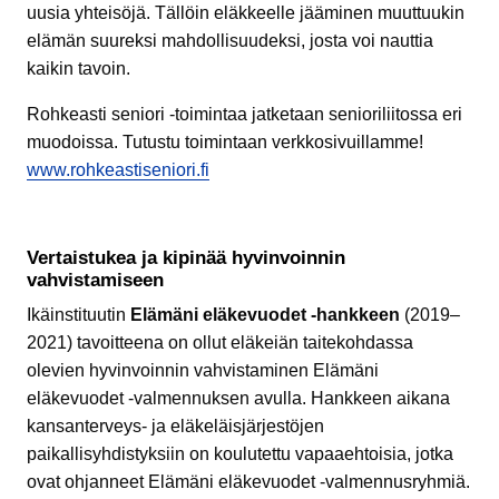
uusia yhteisöjä. Tällöin eläkkeelle jääminen muuttuukin
elämän suureksi mahdollisuudeksi, josta voi nauttia
kaikin tavoin.
Rohkeasti seniori -toimintaa jatketaan senioriliitossa eri
muodoissa. Tutustu toimintaan verkkosivuillamme!
www.rohkeastiseniori.fi
Vertaistukea ja kipinää hyvinvoinnin
vahvistamiseen
Ikäinstituutin
Elämäni eläkevuodet -hankkeen
(2019–
2021) tavoitteena on ollut eläkeiän taitekohdassa
olevien hyvinvoinnin vahvistaminen Elämäni
eläkevuodet -valmennuksen avulla. Hankkeen aikana
kansanterveys- ja eläkeläisjärjestöjen
paikallisyhdistyksiin on koulutettu vapaaehtoisia, jotka
ovat ohjanneet Elämäni eläkevuodet -valmennusryhmiä.