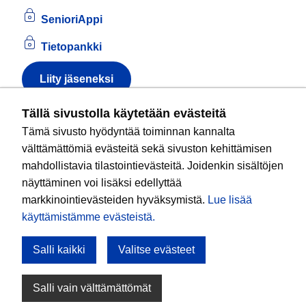
SenioriAppi
Tietopankki
Liity jäseneksi
Tietoa evästeistä
Tällä sivustolla käytetään evästeitä
Tämä sivusto hyödyntää toiminnan kannalta
Kansallinen senioriliitto ry
on valtakunnallinen
välttämättömiä evästeitä sekä sivuston kehittämisen
eläkeläisjärjestö, joka edistää ikääntyvien ja
mahdollistavia tilastointievästeitä. Joidenkin sisältöjen
eläkeläisten sosiaalista turvallisuutta ja hyvinvointia
näyttäminen voi lisäksi edellyttää
sekä valvoo heidän oikeuksiaan liiton arvoja
markkinointievästeiden hyväksymistä.
Lue lisää
noudattaen. Liitto on puolueisiin kuulumaton.
käyttämistämme evästeistä.​​​​​​
Salli kaikki
Valitse evästeet
Tule mukaan!
Salli vain välttämättömät