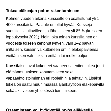
Tukea eläkeajan polun rakentamiseen
Kolmen vuoden aikana kursseille on osallistunut yli 1
400 kurssilaista. Palaute on ollut hyvää. Kursseja
suosittelisi tuttavilleen ja läheisilleen yli 85 % (kurssien
loppukyselyt 2021). Noin joka toinen kurssilainen on
vuodesta toiseen kertonut lyhyen, vain 1–2 päivän
mittaisen, kurssin vaikuttaneen omiin eläkepäiviensä
viettämisen valmiuksiin erittäin tai melko paljon.
Kurssilaiset ovat kokeneet saaneensa eniten tukea juuri
elämänmuutoksen kohtaamiseen sekä
vapaaehtoistoiminnan eri rooleihin ja tehtäviin. Lisäksi
tukea on saatu muun muassa ajankäyttöön eläkepäivillä
sekä aktiiviseen yhteisössä toimimiseen.
Osaamistaan voi hyödyntää myös eläkkeellä