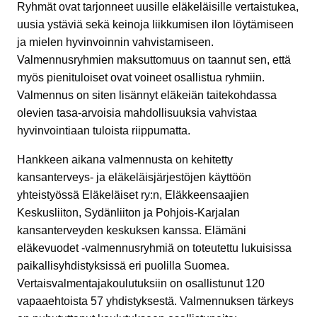
Ryhmät ovat tarjonneet uusille eläkeläisille vertaistukea,
uusia ystäviä sekä keinoja liikkumisen ilon löytämiseen
ja mielen hyvinvoinnin vahvistamiseen.
Valmennusryhmien maksuttomuus on taannut sen, että
myös pienituloiset ovat voineet osallistua ryhmiin.
Valmennus on siten lisännyt eläkeiän taitekohdassa
olevien tasa-arvoisia mahdollisuuksia vahvistaa
hyvinvointiaan tuloista riippumatta.
Hankkeen aikana valmennusta on kehitetty
kansanterveys- ja eläkeläisjärjestöjen käyttöön
yhteistyössä Eläkeläiset ry:n, Eläkkeensaajien
Keskusliiton, Sydänliiton ja Pohjois-Karjalan
kansanterveyden keskuksen kanssa. Elämäni
eläkevuodet -valmennusryhmiä on toteutettu lukuisissa
paikallisyhdistyksissä eri puolilla Suomea.
Vertaisvalmentajakoulutuksiin on osallistunut 120
vapaaehtoista 57 yhdistyksestä. Valmennuksen tärkeys