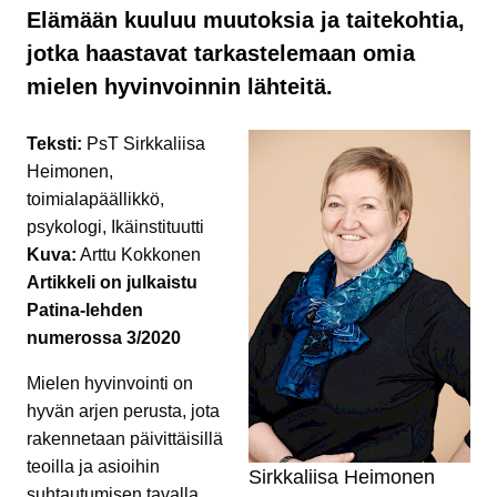
Elämään kuuluu muutoksia ja taitekohtia,
jotka haastavat tarkastelemaan omia
mielen hyvinvoinnin lähteitä.
Teksti:
PsT Sirkkaliisa
Heimonen,
toimialapäällikkö,
psykologi, Ikäinstituutti
Kuva:
Arttu Kokkonen
Artikkeli on julkaistu
Patina-lehden
numerossa 3/2020
Mielen hyvinvointi on
hyvän arjen perusta, jota
rakennetaan päivittäisillä
teoilla ja asioihin
Sirkkaliisa Heimonen
suhtautumisen tavalla.