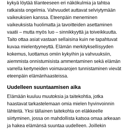
kykyä löytää tilanteeseen eri näkökulmia ja tahtoa
ratkaista ongelmia. Vahvuudet auttavat selviytymään
vaikeuksien kanssa. Eteenpäin meneminen
vaikeuksista huolimatta ja tavoitteiden asettaminen
vaatii – mutta myös luo – sinnikkyyttä ja toiveikkuutta.
Taito ottaa asiat vastaan sellaisina kuin ne tapahtuvat
kuvaa mielentyyneyttä. Elämän merkityksellisyyden
kokemus, luottamus omiin kykyihin ja vahvuuksiin,
aiemmista onnistumisista ammentaminen sekä elämän
varrella kertyneiden voimavarojen tunnistaminen vievät
eteenpäin elämänhaasteissa.
Uudelleen suuntaamisen aika
Elämään kuuluu muutoksia ja taitekohtia, jotka
haastavat tarkastelemaan omia mielen hyvinvoinnin
lähteitä. Yksi tällainen taitekohta on eläkkeelle
siirtyminen, jossa on mahdollista katsoa omaa arkeaan
ja hakea elämänsä suuntaa uudelleen. Joillekin