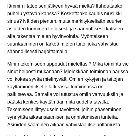
lämmin iltatee sen jälkeen hyvää mieltä? Ilahduttaako
puhelu ystävän kanssa? Koskettaako kaunis musiikki
sinua? Näiden pienten, mutta merkitykseltään suurten
asioiden tuominen tietoisesti ja säännöllisesti katseen
alle rakentaa mielen hyvinvointia. Myönteiseen
suuntaaminen on tärkeä mielen taito, joka vahvistuu
säännöllisesti harjoittamalla.
Mihin tekemiseen uppoudut mielelläsi? Mikä toiminta vie
sinut helposti mukanaan? Mielekkään toiminnan parissa
voi kokea syvää mielihyvää. Omien kykyjen ja taitojen
käyttäminen itselle tärkeässä toiminnassa on
palkitsevaa. Samalla voi tutustua omiin vahvuuksiin ja
päästä kenties käyttämään niitä uudella tavalla.
Tekemiseen liittyy usein tavoitteet, joihin pääseminen
synnyttää aikaansaamisen ja onnistumisen tunteita.
Asioiden saaminen aikaan vahvistaa itseluottamusta.