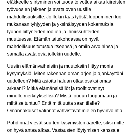
eläkkeelle siirtyminen voi tuoda toivottua aikaa kiireisten
työvuosien jälkeen ja avata oven uusille
mahdollisuuksille. Joillekin taas työstä luopuminen tuo
mukanaan tyhjyyden ja yksinäisyyden kokemuksia
työhön liittyneiden roolien ja ihmissuhteiden
muuttuessa. Elämän taitekohdassa on hyvä
mahdollisuus tutustua itseensä ja omiin arvoihinsa ja
samalla avata ovia jollekin uudelle.
Uusiin elämänvaiheisiin ja muutoksiin liittyy monia
kysymyksiä. Miten rakennan oman arjen ja ajankäyttöni
uudelleen? Mitä asioita haluan ottaa osaksi omaa
arkeani? Mitkä elämänsisällöt ja roolit ovat nyt
minulle merkityksellisiä? Mistä joudun luopumaan ja
miltä se tuntuu? Entä mitä uutta saan tilalle?
Omannäköiset valinnat vahvistavat mielen hyvinvointia.
Pohdinnat vievät suurten kysymysten äärelle, siksi niille
on hyvä antaa aikaa. Vastausten löytymisen kanssa ei