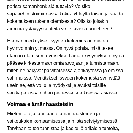
parista samanhenkisiä tuttavia? Voisiko
vapaaehtoistoiminnassa kokea yhteyttä toisiin ja saada
kokemuksen tukena olemisesta? Olisiko joitakin
aiempia ystävyyssuhteita viritettävissä uudelleen?
Elämän merkityksellisyyden kokemus on mielen
hyvinvoinnin ytimessä. On hyvä pohtia, mikä tekee
elämän elämisen arvoiseksi. Tämän kysymyksen myötä
pääsee kirkastamaan omia arvojaan ja tunnistamaan,
miten ne näkyvät päivittäisessä ajankäytössä ja omissa
valinnoissa. Merkityksellisyyden kokemusta synnyttää
usein se, että voi olla hyödyksi ja avuksi toisille
vaikkapa jossain ihan pienessä ja arkisessa asiassa.
Voimaa elämänhaasteisiin
Mielen taitoja tarvitaan elämänhaasteiden ja
vaikeuksien kohtaamisessa ja niistä selviytymisessä.
Tarvitaan taitoa tunnistaa ja käsitellä erilaisia tunteita,