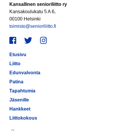
Kansallinen senioriliitto ry
Kansakoulukatu 5 A 6,
00100 Helsinki
toimisto@senioriliitto.fi
Facebook
Twitter
Instagram
Etusivu
Liitto
Edunvalvonta
Patina
Tapahtumia
Jäsenille
Hankkeet
Liittokokous