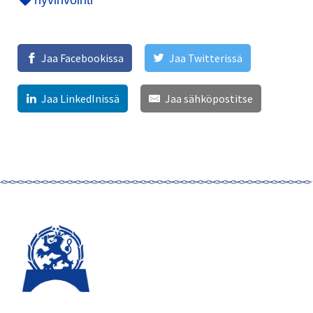
hyvinvointi
Jaa Facebookissa
Jaa Twitterissä
Jaa LinkedInissä
Jaa sähköpostitse