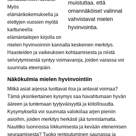
muistuttaa, että
Myös
omannäköiset valinnat
elämänkokemuksella ja
vahvistavat mielen
elettyjen vuosien myötä
hyvinvointia.
karttuneella
elämäntaitojen kirjolla on
mielen hyvinvoinnin kannalta keskeinen merkitys.
Haasteiden ja vaikeuksien kohtaamisesta ja niistä
selviytymisestä syntyy voimavaroja, joiden varassa voi
suunnata eteenpäin.
Näkökulmia mielen hyvinvointiin
Mitkä asiat arjessa tuottavat iloa ja antavat voimaa?
Tämä yksinkertainen kysymys saa havahtumaan hyvän
ääreen ja tuntemaan tyytyväisyyttä ja kiitollisuutta.
Kysymyksellä voi suunnata valokiilaa arjen pieniin
asioihin, joiden merkitys herkästi jää tunnistamatta.
Nautitko luonnossa liikkumisesta ja kevään etenemisen
seuraamisesta? Tuoko rentoutuminen saunassa ja