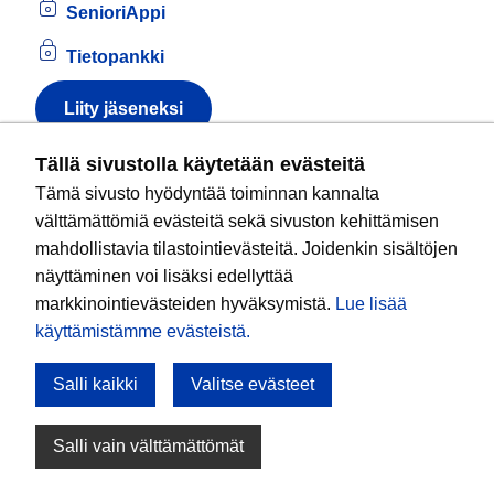
SenioriAppi
Tietopankki
Liity jäseneksi
Tietoa evästeistä
Tällä sivustolla käytetään evästeitä
Tämä sivusto hyödyntää toiminnan kannalta
Kansallinen senioriliitto ry
on valtakunnallinen
välttämättömiä evästeitä sekä sivuston kehittämisen
eläkeläisjärjestö, joka edistää ikääntyvien ja
mahdollistavia tilastointievästeitä. Joidenkin sisältöjen
eläkeläisten sosiaalista turvallisuutta ja hyvinvointia
näyttäminen voi lisäksi edellyttää
sekä valvoo heidän oikeuksiaan liiton arvoja
markkinointievästeiden hyväksymistä.
Lue lisää
noudattaen. Liitto on puolueisiin kuulumaton.
käyttämistämme evästeistä.​​​​​​
Salli kaikki
Valitse evästeet
Tule mukaan!
Salli vain välttämättömät