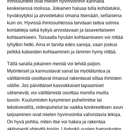
Ihmissuhteet ovat mielen hyvinvoinnin kannalta
keskeisessä roolissa. Jokainen haluaa tulla kohdatuksi,
hyväksytyksi ja arvostetuksi omana itsenään, sellaisena
kuin on. Hyvissä ihmissuhteissa tarvitaan taitoa solmia
kontakteja sekä kykyä arvostavaan ja tasavertaiseen
kohtaamiseen. Toisaalta hyvään kohtaamiseen voi riittää
lyhytkin hetki. Aina ei tarvita edes sanoja, vaan joskus
pelkkä katseiden kohtaaminen ja lämmin hymy riittää.
Tällä saralla jokainen meistä voi tehdä paljon.
Myönteiset ja kannustavat sanat tai myötätuntoa ja
välittämistä osoittavat ilmaisut rakentavat siltaa ihmisten
välille. Jos päivittäiset kasvokkaiset tapaamiset
vähenevät, voi välittämistä osoittaa monilla muilla
tavoin. Kuulumisten kysyminen puhelimitse tai
tekstiviestillä, videopuhelut tai vaikka konkreettisen avun
tarjoaminen ovat mielen hyvinvointia vahvistavia tekoja.
On hyvä pohtia, miten itse voi hakea ja rakentaa
aktiivisesti yhteyttä toisiin. Löytyykö uusien harrastusten