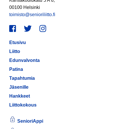
Kansakoulukatu 5 A 6,
00100 Helsinki
toimisto@senioriliitto.fi
Facebook
Twitter
Instagram
Etusivu
Liitto
Edunvalvonta
Patina
Tapahtumia
Jäsenille
Hankkeet
Liittokokous
SenioriAppi