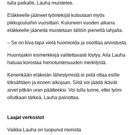
tulla paikalle, Lauha muistelee.
Eläkkeelle jääneet työntekijät kutsutaan myös
pikkujouluihin vuosittain. Kuluneen vuoden aikana
eläkkeelle jääneitä muistetaan tällöin pienellä lahjalla.
– Se on kiva tapa vielä huomioida ja osoittaa arvostusta.
Huonojakin esimerkkejä valitettavasti löytyy. Aila Lauha
haluaa korostaa hienotunteisuuden merkitystä.
Kenenkään eläkeiän lähestymistä ei pidä ottaa esille
töksähtäen ja ennen aikojaan. Siitä voi jäädä ikävät
arvet pitkän uran päätteeksi. Voi tulla tunne, ettei työni
ollutkaan tärkeä, Lauha painottaa.
Laajat verkostot
Vaikka Lauha on luopunut monista