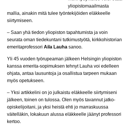
yliopistomaailmasta
mallia, ainakin mitä tulee työntekijöiden eläkkeelle
siirtymiseen.
– Saan yhä tiedon yliopiston tapahtumista ja voin
seurata oman tiedekuntani tutkimustyötä, kirkkohistorian
emeritaprofessori
Aila Lauha
sanoo.
Yli 45 vuoden työrupeaman jälkeen Helsingin yliopiston
kanssa emerita-sopimuksen tehnyt Lauha voi edelleen
ohjata, antaa lausuntoja ja osallistua tarpeen mukaan
myös opetukseen.
– Yksi artikkelini on jo julkaistu eläkkeelle siirtymiseni
jälkeen, toinen on tulossa. Olen myös tavannut jatko-
opiskelijoitani, ja yksi heistä ehti jo marraskuussa
väitelläkin, lokakuun alussa eläkkeelle jäänyt professori
kertoo.