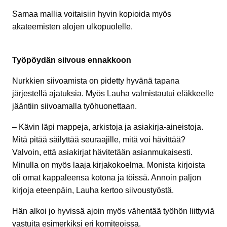
Samaa mallia voitaisiin hyvin kopioida myös
akateemisten alojen ulkopuolelle.
Työpöydän siivous ennakkoon
Nurkkien siivoamista on pidetty hyvänä tapana
järjestellä ajatuksia. Myös Lauha valmistautui eläkkeelle
jääntiin siivoamalla työhuonettaan.
– Kävin läpi mappeja, arkistoja ja asiakirja-aineistoja.
Mitä pitää säilyttää seuraajille, mitä voi hävittää?
Valvoin, että asiakirjat hävitetään asianmukaisesti.
Minulla on myös laaja kirjakokoelma. Monista kirjoista
oli omat kappaleensa kotona ja töissä. Annoin paljon
kirjoja eteenpäin, Lauha kertoo siivoustyöstä.
Hän alkoi jo hyvissä ajoin myös vähentää työhön liittyviä
vastuita esimerkiksi eri komiteoissa.