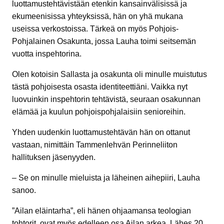
luottamustehtävistään etenkin kansainvälisissä ja
ekumeenisissa yhteyksissä, hän on yhä mukana
useissa verkostoissa. Tärkeä on myös Pohjois-
Pohjalainen Osakunta, jossa Lauha toimi seitsemän
vuotta inspehtorina.
Olen kotoisin Sallasta ja osakunta oli minulle muistutus
tästä pohjoisesta osasta identiteettiäni. Vaikka nyt
luovuinkin inspehtorin tehtävistä, seuraan osakunnan
elämää ja kuulun pohjoispohjalaisiin senioreihin.
Yhden uudenkin luottamustehtävän hän on ottanut
vastaan, nimittäin Tammenlehvän Perinneliiton
hallituksen jäsenyyden.
– Se on minulle mieluista ja läheinen aihepiiri, Lauha
sanoo.
”Ailan eläintarha”, eli hänen ohjaamansa teologian
tohtorit, ovat myös edelleen osa Ailan arkea. Lähes 20