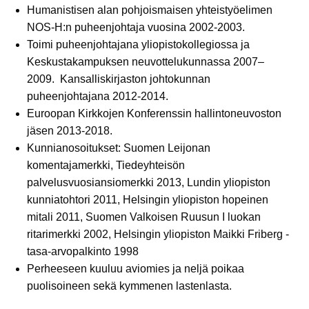
Humanistisen alan pohjoismaisen yhteistyöelimen
NOS-H:n puheenjohtaja vuosina 2002-2003.
Toimi puheenjohtajana yliopistokollegiossa ja
Keskustakampuksen neuvottelukunnassa 2007–
2009. Kansalliskirjaston johtokunnan
puheenjohtajana 2012-2014.
Euroopan Kirkkojen Konferenssin hallintoneuvoston
jäsen 2013-2018.
Kunnianosoitukset: Suomen Leijonan
komentajamerkki, Tiedeyhteisön
palvelusvuosiansiomerkki 2013, Lundin yliopiston
kunniatohtori 2011, Helsingin yliopiston hopeinen
mitali 2011, Suomen Valkoisen Ruusun I luokan
ritarimerkki 2002, Helsingin yliopiston Maikki Friberg -
tasa-arvopalkinto 1998
Perheeseen kuuluu aviomies ja neljä poikaa
puolisoineen sekä kymmenen lastenlasta.