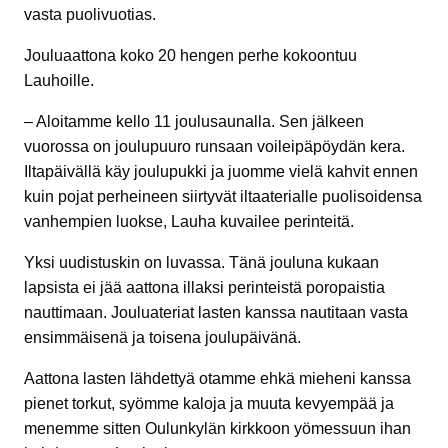
vasta puolivuotias.
Jouluaattona koko 20 hengen perhe kokoontuu
Lauhoille.
– Aloitamme kello 11 joulusaunalla. Sen jälkeen
vuorossa on joulupuuro runsaan voileipäpöydän kera.
Iltapäivällä käy joulupukki ja juomme vielä kahvit ennen
kuin pojat perheineen siirtyvät iltaaterialle puolisoidensa
vanhempien luokse, Lauha kuvailee perinteitä.
Yksi uudistuskin on luvassa. Tänä jouluna kukaan
lapsista ei jää aattona illaksi perinteistä poropaistia
nauttimaan. Jouluateriat lasten kanssa nautitaan vasta
ensimmäisenä ja toisena joulupäivänä.
Aattona lasten lähdettyä otamme ehkä mieheni kanssa
pienet torkut, syömme kaloja ja muuta kevyempää ja
menemme sitten Oulunkylän kirkkoon yömessuun ihan