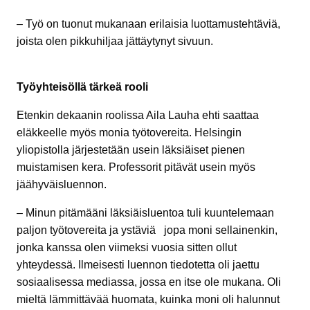
– Työ on tuonut mukanaan erilaisia luottamustehtäviä,
joista olen pikkuhiljaa jättäytynyt sivuun.
Työyhteisöllä tärkeä rooli
Etenkin dekaanin roolissa Aila Lauha ehti saattaa
eläkkeelle myös monia työtovereita. Helsingin
yliopistolla järjestetään usein läksiäiset pienen
muistamisen kera. Professorit pitävät usein myös
jäähyväisluennon.
– Minun pitämääni läksiäisluentoa tuli kuuntelemaan
paljon työtovereita ja ystäviä jopa moni sellainenkin,
jonka kanssa olen viimeksi vuosia sitten ollut
yhteydessä. Ilmeisesti luennon tiedotetta oli jaettu
sosiaalisessa mediassa, jossa en itse ole mukana. Oli
mieltä lämmittävää huomata, kuinka moni oli halunnut