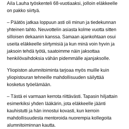
Aila Lauha työskenteli 68-vuotiaaksi, jolloin eläkkeelle
on pakko siirtyä.
– Päätös jatkaa loppuun asti oli minun ja tiedekunnan
yhteinen tahto. Neuvottelin asiasta kolme vuotta sitten
silloisen dekaanin kanssa. Samaan ajankohtaan osui
useita eläkkeelle siirtymisiä ja kun minä voin hyvin ja
jaksoin tehdä työtä, saatoimme näin jaksottaa
henkilövaihdoksia vähän pidemmälle ajanjaksolle.
Yliopiston alumnitoiminta tarjoaa myös muille kuin
yliopistouran tehneille mahdollisuuden säilyttää
kosketus työelämään.
– Tästä ei varmaan kerrota riittävästi. Tapasin hiljattain
esimerkiksi yhden lääkärin, jota eläkkeelle jäänti
kauhistutti ja hän innostui kovasti, kun kerroin
mahdollisuudesta mentoroida nuorempia kollegoita
alumnitoiminnan kautta.