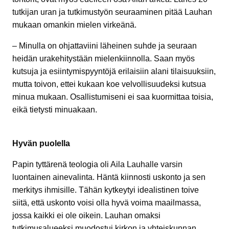
tutkijan uran ja tutkimustyön seuraaminen pitää Lauhan
mukaan omankin mielen virkeänä.
– Minulla on ohjattaviini läheinen suhde ja seuraan
heidän urakehitystään mielenkiinnolla. Saan myös
kutsuja ja esiintymispyyntöjä erilaisiin alani tilaisuuksiin,
mutta toivon, ettei kukaan koe velvollisuudeksi kutsua
minua mukaan. Osallistumiseni ei saa kuormittaa toisia,
eikä tietysti minuakaan.
Hyvän puolella
Papin tyttärenä teologia oli Aila Lauhalle varsin
luontainen ainevalinta. Häntä kiinnosti uskonto ja sen
merkitys ihmisille. Tähän kytkeytyi idealistinen toive
siitä, että uskonto voisi olla hyvä voima maailmassa,
jossa kaikki ei ole oikein. Lauhan omaksi
tutkimusalueeksi muodostui kirkon ja yhteiskunnan