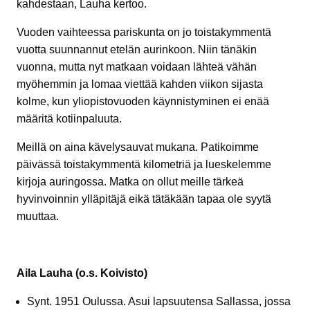
kahdestaan, Lauha kertoo.
Vuoden vaihteessa pariskunta on jo toistakymmentä
vuotta suunnannut etelän aurinkoon. Niin tänäkin
vuonna, mutta nyt matkaan voidaan lähteä vähän
myöhemmin ja lomaa viettää kahden viikon sijasta
kolme, kun yliopistovuoden käynnistyminen ei enää
määritä kotiinpaluuta.
Meillä on aina kävelysauvat mukana. Patikoimme
päivässä toistakymmentä kilometriä ja lueskelemme
kirjoja auringossa. Matka on ollut meille tärkeä
hyvinvoinnin ylläpitäjä eikä tätäkään tapaa ole syytä
muuttaa.
Aila Lauha (o.s. Koivisto)
Synt. 1951 Oulussa. Asui lapsuutensa Sallassa, jossa