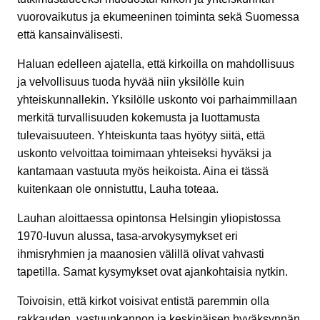
vuorovaikutus ja ekumeeninen toiminta sekä Suomessa
että kansainvälisesti.
Haluan edelleen ajatella, että kirkoilla on mahdollisuus
ja velvollisuus tuoda hyvää niin yksilölle kuin
yhteiskunnallekin. Yksilölle uskonto voi parhaimmillaan
merkitä turvallisuuden kokemusta ja luottamusta
tulevaisuuteen. Yhteiskunta taas hyötyy siitä, että
uskonto velvoittaa toimimaan yhteiseksi hyväksi ja
kantamaan vastuuta myös heikoista. Aina ei tässä
kuitenkaan ole onnistuttu, Lauha toteaa.
Lauhan aloittaessa opintonsa Helsingin yliopistossa
1970-luvun alussa, tasa-arvokysymykset eri
ihmisryhmien ja maanosien välillä olivat vahvasti
tapetilla. Samat kysymykset ovat ajankohtaisia nytkin.
Toivoisin, että kirkot voisivat entistä paremmin olla
rakkauden, vastuunkannon ja keskinäisen hyväksynnän