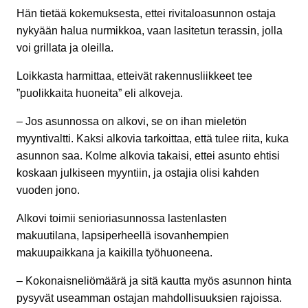
Hän tietää kokemuksesta, ettei rivitaloasunnon ostaja
nykyään halua nurmikkoa, vaan lasitetun terassin, jolla
voi grillata ja oleilla.
Loikkasta harmittaa, etteivät rakennusliikkeet tee
”puolikkaita huoneita” eli alkoveja.
– Jos asunnossa on alkovi, se on ihan mieletön
myyntivaltti. Kaksi alkovia tarkoittaa, että tulee riita, kuka
asunnon saa. Kolme alkovia takaisi, ettei asunto ehtisi
koskaan julkiseen myyntiin, ja ostajia olisi kahden
vuoden jono.
Alkovi toimii senioriasunnossa lastenlasten
makuutilana, lapsiperheellä isovanhempien
makuupaikkana ja kaikilla työhuoneena.
– Kokonaisneliömäärä ja sitä kautta myös asunnon hinta
pysyvät useamman ostajan mahdollisuuksien rajoissa.