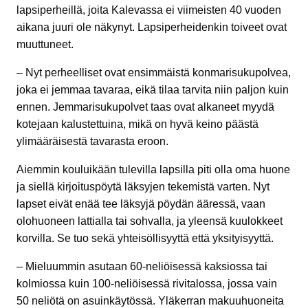
lapsiperheillä, joita Kalevassa ei viimeisten 40 vuoden
aikana juuri ole näkynyt. Lapsiperheidenkin toiveet ovat
muuttuneet.
– Nyt perheelliset ovat ensimmäistä konmarisukupolvea,
joka ei jemmaa tavaraa, eikä tilaa tarvita niin paljon kuin
ennen. Jemmarisukupolvet taas ovat alkaneet myydä
kotejaan kalustettuina, mikä on hyvä keino päästä
ylimääräisestä tavarasta eroon.
Aiemmin kouluikään tulevilla lapsilla piti olla oma huone
ja siellä kirjoituspöytä läksyjen tekemistä varten. Nyt
lapset eivät enää tee läksyjä pöydän ääressä, vaan
olohuoneen lattialla tai sohvalla, ja yleensä kuulokkeet
korvilla. Se tuo sekä yhteisöllisyyttä että yksityisyyttä.
– Mieluummin asutaan 60-neliöisessä kaksiossa tai
kolmiossa kuin 100-neliöisessä rivitalossa, jossa vain
50 neliötä on asuinkäytössä. Yläkerran makuuhuoneita