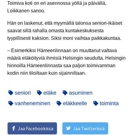
Toimiva koti on eri asennossa yöllä ja päivällä,
Loikkanen sanoo.
Hän on laskenut, että myymällä talonsa seniori-ikäiset
saavat sillä rahalla omasta kuntakeskuksesta
tyypillisesti kaksion. Siksi moni vaihtaa paikkakuntaa.
– Esimerkiksi Hämeenlinnaan on muuttanut valtava
määrä eläköityviä ihmisiä Helsingin seudulta. Helsingin
hinnoilla Hämeenlinnasta saa paljon toimivamman
kodin niin tiloiltaan kuin sijainniltaan.
seniori
eläke
asuminen
vanheneminen
eläkkeelle
toiminta
Jaa Facebookissa
Jaa Twitterissä