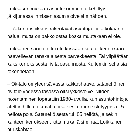
Loikkasen mukaan asuntosuunnittelu kehittyy
jälkijunassa ihmisten asumistoiveisiin nähden.
– Rakennusliikkeet rakentavat asuntoja, joita kukaan ei
halua, mutta on pakko ostaa koska muutakaan ei ole.
Loikkanen sanoo, ettei ole koskaan kuullut kenenkään
haaveilevan ranskalaisesta parvekkeesta. Tai ylipäätään
kaksikerroksisesta rivitaloasunnosta. Kuitenkin sellaisia
rakennetaan.
– Ok-talo on yleensä vasta kakkoshaave, sataneliöinen
rivitalo yhdessä tasossa olisi ykköstoive. Niiden
rakentaminen lopetettiin 1980-luvulla, kun asuntohintoja
alettiin hillitä ottamalla jokaisesta huoneistotyypistä 15
neliötä pois. Sataneliöisestä tuli 85 neliötä, ja sekin
kahteen kerrokseen, jotta muka jäisi pihaa, Loikkanen
puuskahtaa.