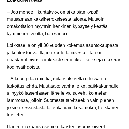
Loikkanen
tietää.
– Jos menee liikuntakyky, on aika pian kypsä
muuttamaan kaksikerroksisesta talosta. Muutoin
omakotitalon myynnin henkinen kypsyttely kestää
kymmenen vuotta, hän sanoo.
Loikkasella on yli 30 vuoden kokemus asuntokaupasta
ja kiinteistönvälittäjien kouluttamisesta. Hän on
opastanut myös Rohkeasti senioriksi –kursseja eläkeiän
kodinvaihdoista.
– Alkuun pitää miettiä, mitä eläkkeellä ollessa on
tarkoitus tehdä. Muuttaako vanhalle kotipaikkakunnalle,
siirtyykö lastenlasten lähelle vai talvehtiiko etelän
lämmössä, jolloin Suomesta tarvitseekin vain pienen
yksiön keskustasta tai ehkä vain kesämökin, Loikkanen
luettelee.
Hänen mukaansa seniori-ikäisten asumistoiveet