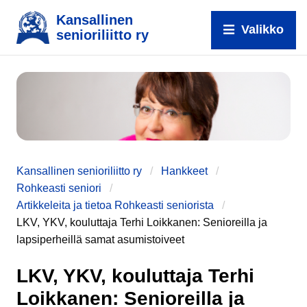
Kansallinen
Valikko
senioriliitto ry
Kansallinen senioriliitto ry
Hankkeet
Rohkeasti seniori
Artikkeleita ja tietoa Rohkeasti seniorista
LKV, YKV, kouluttaja Terhi Loikkanen: Senioreilla ja
e
lapsiperheillä samat asumistoiveet
LKV, YKV, kouluttaja Terhi
Loikkanen: Senioreilla ja