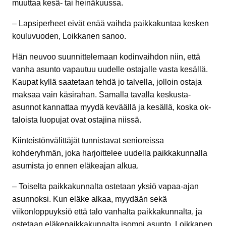
muuttaa kesä- tai heinäkuussa.
– Lapsiperheet eivät enää vaihda paikkakuntaa kesken
kouluvuoden, Loikkanen sanoo.
Hän neuvoo suunnittelemaan kodinvaihdon niin, että
vanha asunto vapautuu uudelle ostajalle vasta kesällä.
Kaupat kyllä saatetaan tehdä jo talvella, jolloin ostaja
maksaa vain käsirahan. Samalla tavalla keskusta-
asunnot kannattaa myydä keväällä ja kesällä, koska ok-
taloista luopujat ovat ostajina niissä.
Kiinteistönvälittäjät tunnistavat senioreissa
kohderyhmän, joka harjoittelee uudella paikkakunnalla
asumista jo ennen eläkeajan alkua.
– Toiselta paikkakunnalta ostetaan yksiö vapaa-ajan
asunnoksi. Kun eläke alkaa, myydään sekä
viikonloppuyksiö että talo vanhalta paikkakunnalta, ja
ostetaan eläkepaikkakunnalta isompi asunto, Loikkanen