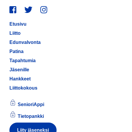
Facebook
Twitter
Instagram
Etusivu
Liitto
Edunvalvonta
Patina
Tapahtumia
Jäsenille
Hankkeet
Liittokokous
SenioriAppi
Tietopankki
Liity jäseneksi