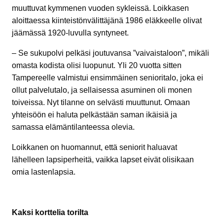
muuttuvat kymmenen vuoden sykleissä. Loikkasen
aloittaessa kiinteistönvälittäjänä 1986 eläkkeelle olivat
jäämässä 1920-luvulla syntyneet.
– Se sukupolvi pelkäsi joutuvansa ”vaivaistaloon”, mikäli
omasta kodista olisi luopunut. Yli 20 vuotta sitten
Tampereelle valmistui ensimmäinen senioritalo, joka ei
ollut palvelutalo, ja sellaisessa asuminen oli monen
toiveissa. Nyt tilanne on selvästi muuttunut. Omaan
yhteisöön ei haluta pelkästään saman ikäisiä ja
samassa elämäntilanteessa olevia.
Loikkanen on huomannut, että seniorit haluavat
lähelleen lapsiperheitä, vaikka lapset eivät olisikaan
omia lastenlapsia.
Kaksi korttelia torilta