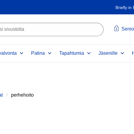
Briefly in
Senio
alvonta
Patina
Tapahtumia
Jäsenille
at
perhehoito