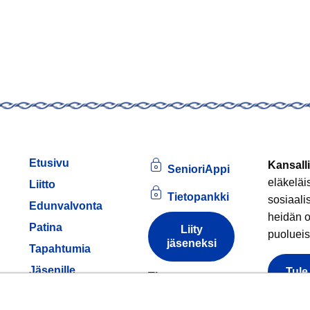
Etusivu
Kansalli
SenioriAppi
eläkeläi
Liitto
Tietopankki
sosiaali
Edunvalvonta
heidän o
Patina
Liity
puolueis
jäseneksi
am
Tapahtumia
Jäsenille
Tule
Tietoa
evästeistä
Hankkeet