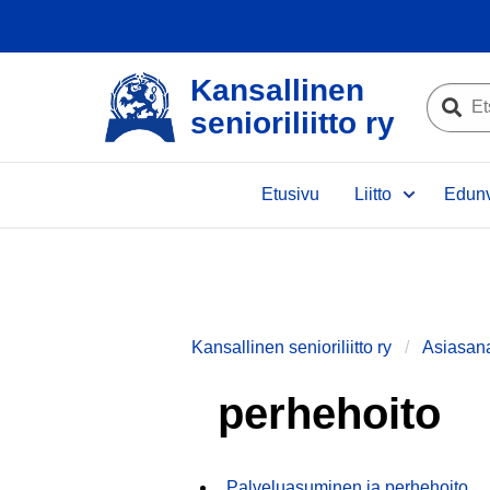
Kansallinen
Etsi
senioriliitto ry
sivustolta
Etsi
Etusivu
Liitto
Edunv
Kansallinen senioriliitto ry
Asiasan
perhehoito
Palveluasuminen ja perhehoito