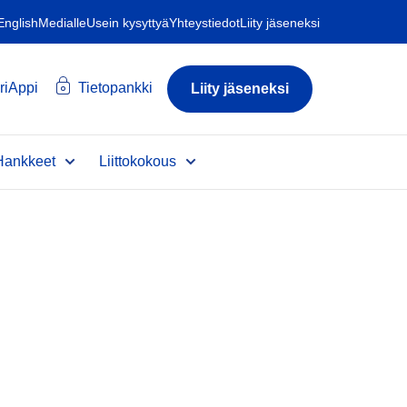
 English
Medialle
Usein kysyttyä
Yhteystiedot
Liity jäseneksi
riAppi
Tietopankki
Liity jäseneksi
Hankkeet
Liittokokous