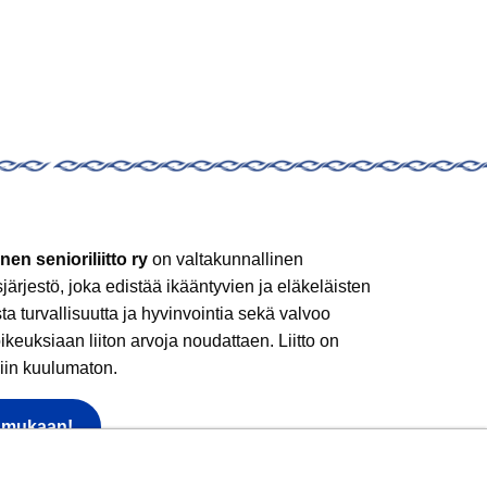
nen senioriliitto ry
on valtakunnallinen
sjärjestö, joka edistää ikääntyvien ja eläkeläisten
sta turvallisuutta ja hyvinvointia sekä valvoo
ikeuksiaan liiton arvoja noudattaen. Liitto on
iin kuulumaton.
 mukaan!