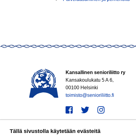
Kansallinen senioriliitto ry
Kansakoulukatu 5 A 6,
00100 Helsinki
toimisto@senioriliitto.fi
Facebook
Twitter
Instagr
Tällä sivustolla käytetään evästeitä