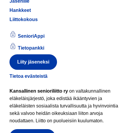
Jäsenille
Hankkeet
Liittokokous
SenioriAppi
Tietopankki
Liity jäseneksi
Tietoa evästeistä
Kansallinen senioriliitto ry
on valtakunnallinen
eläkeläisjärjestö, joka edistää ikääntyvien ja
eläkeläisten sosiaalista turvallisuutta ja hyvinvointia
sekä valvoo heidän oikeuksiaan liiton arvoja
noudattaen. Liitto on puolueisiin kuulumaton.