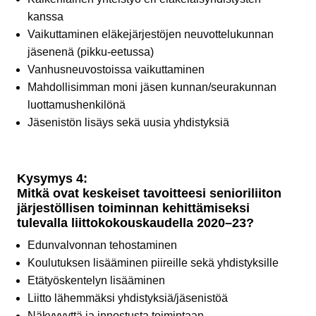
kanssa
Vaikuttaminen eläkejärjestöjen neuvottelukunnan
jäsenenä (pikku-eetussa)
Vanhusneuvostoissa vaikuttaminen
Mahdollisimman moni jäsen kunnan/seurakunnan
luottamushenkilönä
Jäsenistön lisäys sekä uusia yhdistyksiä
Kysymys 4:
Mitkä ovat keskeiset tavoitteesi senioriliiton
järjestöllisen toiminnan kehittämiseksi
tulevalla liittokokouskaudella 2020–23?
Edunvalvonnan tehostaminen
Koulutuksen lisääminen piireille sekä yhdistyksille
Etätyöskentelyn lisääminen
Liitto lähemmäksi yhdistyksiä/jäsenistöä
Näkyvyyttä ja innostusta toimintaan