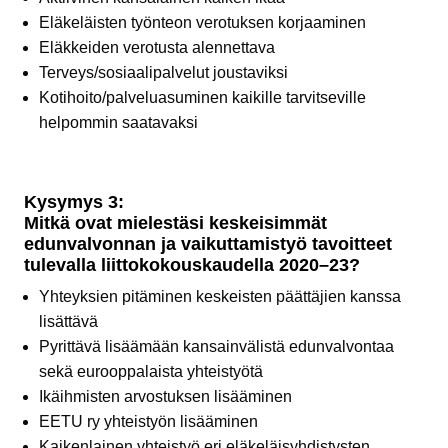
Eläkeläisten työnteon verotuksen korjaaminen
Eläkkeiden verotusta alennettava
Terveys/sosiaalipalvelut joustaviksi
Kotihoito/palveluasuminen kaikille tarvitseville
helpommin saatavaksi
Kysymys 3:
Mitkä ovat mielestäsi keskeisimmät
edunvalvonnan ja vaikuttamistyö tavoitteet
tulevalla liittokokouskaudella 2020–23?
Yhteyksien pitäminen keskeisten päättäjien kanssa
lisättävä
Pyrittävä lisäämään kansainvälistä edunvalvontaa
sekä eurooppalaista yhteistyötä
Ikäihmisten arvostuksen lisääminen
EETU ry yhteistyön lisääminen
Kaikenlainen yhteistyö eri eläkeläisyhdistysten