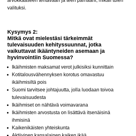
arvokkaaseen tehtävään ja teen parhaani, mikäli tulen
valituksi.
Kysymys 2:
Mitkä ovat mielestäsi tärkeimmät
tulevaisuuden kehityssuunnat, jotka
vaikuttavat ikääntyneiden asemaan ja
hyvinvointiin Suomessa?
Ikäihmisten maksamat verot julkisiksi kunnittain
Kotitalousvähennyksen korotus omavastuu
ikäihmisiltä pois
Suomi tarvitsee johtajuutta, jolla luodaan toivoa
tulevaisuudesta
Ikäihmiset on nähtävä voimavarana
Ikäihmisten arvostusta on lisättävä itsenäisinä
ihmisinä
Kaikenikäisten yhteiskunta
Aktiivinen kansalainen kaiken ikää