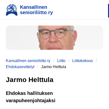
Kansallinen
senioriliitto ry
e
Kansallinen senioriliitto ry
Liitto
Liittokokous
Ehdokasesittelyt
Jarmo Helttula
Jarmo Helttula
Ehdokas hallituksen
varapuheenjohtajaksi