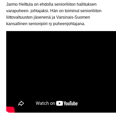
Jarmo Helttula on ehdolla senioriliiton hallituksen
varapuheen- johtajaksi. Hän on toiminut senioriliiton
liittovaltuuston jäsenenä ja Varsinais-Suomen
kansallinen senioripiiri ry puheenjohtajana.