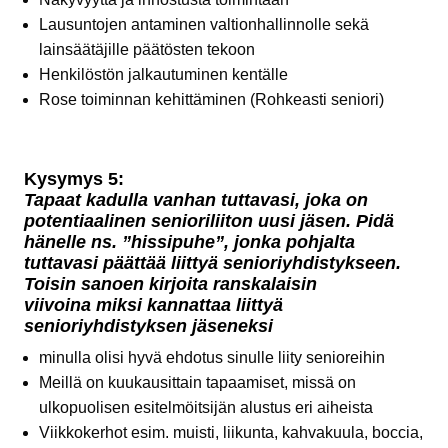
Lausuntojen antaminen valtionhallinnolle sekä
lainsäätäjille päätösten tekoon
Henkilöstön jalkautuminen kentälle
Rose toiminnan kehittäminen (Rohkeasti seniori)
Kysymys 5:
Tapaat kadulla vanhan tuttavasi, joka on
potentiaalinen senioriliiton uusi jäsen. Pidä
hänelle ns. ”hissipuhe”, jonka pohjalta
tuttavasi päättää liittyä senioriyhdistykseen.
Toisin sanoen kirjoita ranskalaisin
viivoina miksi kannattaa liittyä
senioriyhdistyksen jäseneksi
minulla olisi hyvä ehdotus sinulle liity senioreihin
Meillä on kuukausittain tapaamiset, missä on
ulkopuolisen esitelmöitsijän alustus eri aiheista
Viikkokerhot esim. muisti, liikunta, kahvakuula, boccia,