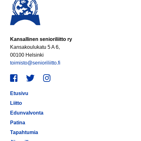
Kansallinen senioriliitto ry
Kansakoulukatu 5 A 6,
00100 Helsinki
toimisto@senioriliitto.fi
Facebook
Twitter
Instagram
Etusivu
Liitto
Edunvalvonta
Patina
Tapahtumia