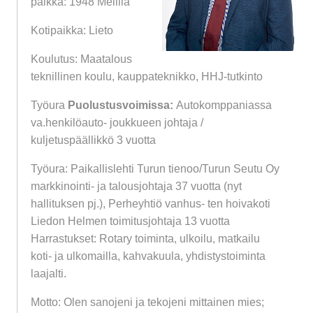
paikka: 1948 Mellilä
Kotipaikka: Lieto
Koulutus: Maatalous
teknillinen koulu, kauppateknikko, HHJ-tutkinto
Työura
Puolustusvoimissa:
Autokomppaniassa
va.henkilöauto- joukkueen johtaja /
kuljetuspäällikkö 3 vuotta
Työura: Paikallislehti Turun tienoo/Turun Seutu Oy
markkinointi- ja talousjohtaja 37 vuotta (nyt
hallituksen pj.), Perheyhtiö vanhus- ten hoivakoti
Liedon Helmen toimitusjohtaja 13 vuotta
Harrastukset: Rotary toiminta, ulkoilu, matkailu
koti- ja ulkomailla, kahvakuula, yhdistystoiminta
laajalti.
Motto: Olen sanojeni ja tekojeni mittainen mies;