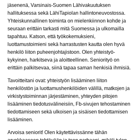
jäsenenä, Varsinais-Suomen Lähivakuutuksen
hallituksessa sekä LähiTapiolan hallintoneuvostossa.
Yhteiskunnallinen toiminta on mielenkiinnon kohde ja
seuraan erittäin tarkasti mitä Suomessa ja ulkomailla
tapahtuu. Katson, että työkokemuksieni,
luottamustoimieni sekä harrastusten kautta olen hyvä
henkilö liiton puheenjohtajistoon. Olen yhteistyö-
kykyinen, harkitseva ja aloitteellinen. Seniorityö on
erittäin palkitsevaa, siinä tapaa saman henkisiä ihmisiä.
Tavoitteitani ovat: yhteistyön lisääminen liiton
henkilöstön ja luottamushenkilöiden välillä, matkojen ja
virkistystoiminnan järjestäminen, yhteyden pitojen
lisääminen tiedotusvälineisiin, Fb-sivujen tehostaminen
tiedottamiseen sekä ulkoisen ja sisäisen tiedottamisen
lisääminen.
Arvoisa seniorit! Olen käytettävissänne tähän