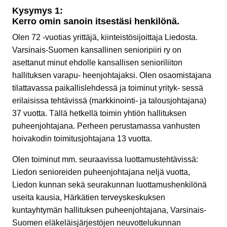
Kysymys 1:
Kerro omin sanoin itsestäsi henkilönä.
Olen 72 -vuotias yrittäjä, kiinteistösijoittaja Liedosta.
Varsinais-Suomen kansallinen senioripiiri ry on
asettanut minut ehdolle kansallisen senioriliiton
hallituksen varapu- heenjohtajaksi. Olen osaomistajana
tilattavassa paikallislehdessä ja toiminut yrityk- sessä
erilaisissa tehtävissä (markkinointi- ja talousjohtajana)
37 vuotta. Tällä hetkellä toimin yhtiön hallituksen
puheenjohtajana. Perheen perustamassa vanhusten
hoivakodin toimitusjohtajana 13 vuotta.
Olen toiminut mm. seuraavissa luottamustehtävissä:
Liedon senioreiden puheenjohtajana neljä vuotta,
Liedon kunnan sekä seurakunnan luottamushenkilönä
useita kausia, Härkätien terveyskeskuksen
kuntayhtymän hallituksen puheenjohtajana, Varsinais-
Suomen eläkeläisjärjestöjen neuvottelukunnan