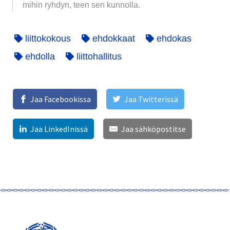
mihin ryhdyn, teen sen kunnolla.
liittokokous
ehdokkaat
ehdokas
ehdolla
liittohallitus
Jaa Facebookissa
Jaa Twitterissä
Jaa LinkedInissä
Jaa sähköpostitse