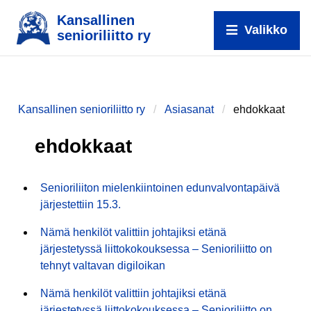
Kansallinen
Valikko
senioriliitto ry
Kansallinen senioriliitto ry
Asiasanat
ehdokkaat
ehdokkaat
Senioriliiton mielenkiintoinen edunvalvontapäivä
järjestettiin 15.3.
Nämä henkilöt valittiin johtajiksi etänä
järjestetyssä liittokokouksessa – Senioriliitto on
tehnyt valtavan digiloikan
Nämä henkilöt valittiin johtajiksi etänä
järjestetyssä liittokokouksessa – Senioriliitto on