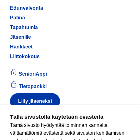
Edunvalvonta
Patina
Tapahtumia
Jäsenille
Hankkeet
Liittokokous
SenioriAppi
Tietopankki
Liity jäseneksi
Tietoa evästeistä
Tällä sivustolla käytetään evästeitä
Tämä sivusto hyödyntää toiminnan kannalta
Kansallinen senioriliitto ry
on valtakunnallinen
välttämättömiä evästeitä sekä sivuston kehittämisen
eläkeläisjärjestö, joka edistää ikääntyvien ja