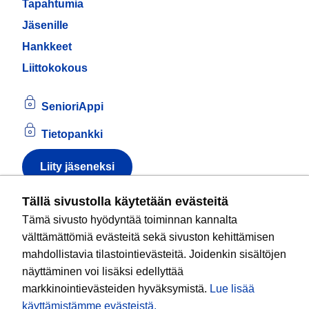
Tapahtumia
Jäsenille
Hankkeet
Liittokokous
SenioriAppi
Tietopankki
Liity jäseneksi
Tietoa evästeistä
Tällä sivustolla käytetään evästeitä
Tämä sivusto hyödyntää toiminnan kannalta
Kansallinen senioriliitto ry
on valtakunnallinen
välttämättömiä evästeitä sekä sivuston kehittämisen
eläkeläisjärjestö, joka edistää ikääntyvien ja
mahdollistavia tilastointievästeitä. Joidenkin sisältöjen
eläkeläisten sosiaalista turvallisuutta ja hyvinvointia
näyttäminen voi lisäksi edellyttää
sekä valvoo heidän oikeuksiaan liiton arvoja
markkinointievästeiden hyväksymistä.
Lue lisää
noudattaen. Liitto on puolueisiin kuulumaton.
käyttämistämme evästeistä.​​​​​​