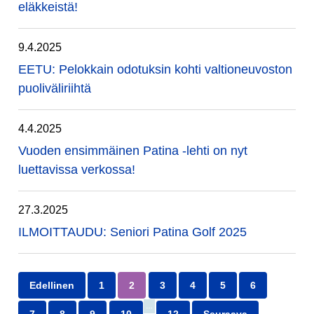
eläkkeistä!
9.4.2025
EETU: Pelokkain odotuksin kohti valtioneuvoston
puoliväliriihtä
4.4.2025
Vuoden ensimmäinen Patina -lehti on nyt
luettavissa verkossa!
27.3.2025
ILMOITTAUDU: Seniori Patina Golf 2025
Edellinen
1
2
3
4
5
6
…
7
8
9
10
12
Seuraava