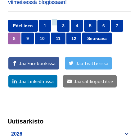
viimeisessä blogissaan!
…
Edellinen
1
3
4
5
6
7
8
9
10
11
12
Seuraava
Jaa Facebookissa
Jaa Twitterissä
Jaa LinkedInissä
Jaa sähköpostitse
Uutisarkisto
2026