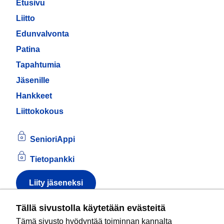
Etusivu
Liitto
Edunvalvonta
Patina
Tapahtumia
Jäsenille
Hankkeet
Liittokokous
SenioriAppi
Tietopankki
Liity jäseneksi
Tietoa evästeistä
Tällä sivustolla käytetään evästeitä
Tämä sivusto hyödyntää toiminnan kannalta