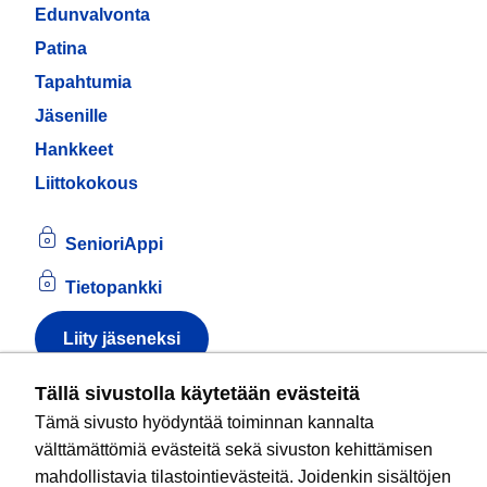
Edunvalvonta
Patina
Tapahtumia
Jäsenille
Hankkeet
Liittokokous
SenioriAppi
Tietopankki
Liity jäseneksi
Tietoa evästeistä
Tällä sivustolla käytetään evästeitä
Tämä sivusto hyödyntää toiminnan kannalta
Kansallinen senioriliitto ry
on valtakunnallinen
välttämättömiä evästeitä sekä sivuston kehittämisen
eläkeläisjärjestö, joka edistää ikääntyvien ja
mahdollistavia tilastointievästeitä. Joidenkin sisältöjen