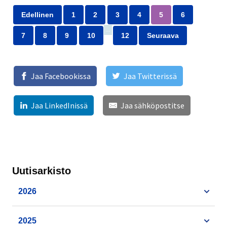
Edellinen
1
2
3
4
5
6
…
7
8
9
10
12
Seuraava
Jaa Facebookissa
Jaa Twitterissä
Jaa LinkedInissä
Jaa sähköpostitse
Uutisarkisto
2026
2025