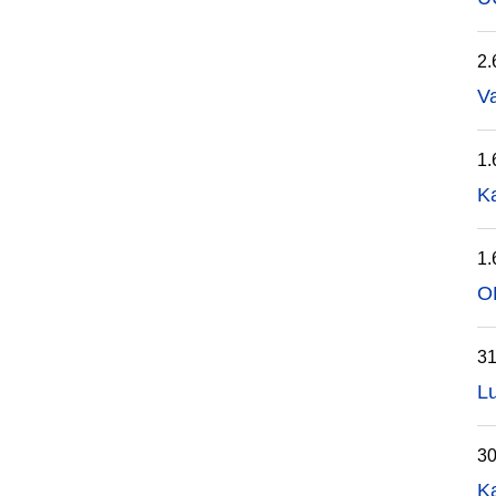
2.
Va
1.
Ka
1.
O
31
Lu
30
Ka