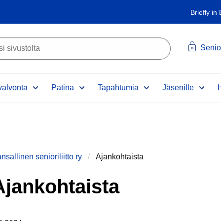
Briefly in
Senio
alvonta
Patina
Tapahtumia
Jäsenille
nsallinen senioriliitto ry
Ajankohtaista
Ajankohtaista