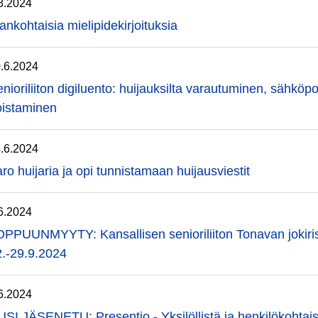
8.2024
ankohtaisia mielipidekirjoituksia
.6.2024
nioriliiton digiluento: huijauksilta varautuminen, sähköp
oistaminen
.6.2024
ro huijaria ja opi tunnistamaan huijausviestit
6.2024
PPUUNMYYTY: Kansallisen senioriliiton Tonavan jokiriste
2.-29.9.2024
6.2024
SI JÄSENETU: Presentio - Yksilöllistä ja henkilökohtai