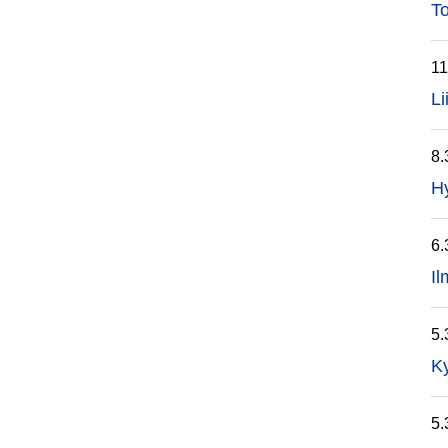
T
11
Li
8.
Hy
6.
Il
5.
Ky
5.