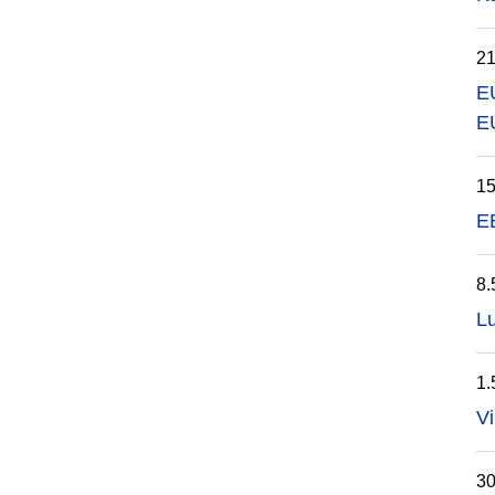
21
E
E
15
EE
8.
Lu
1.
Vi
30