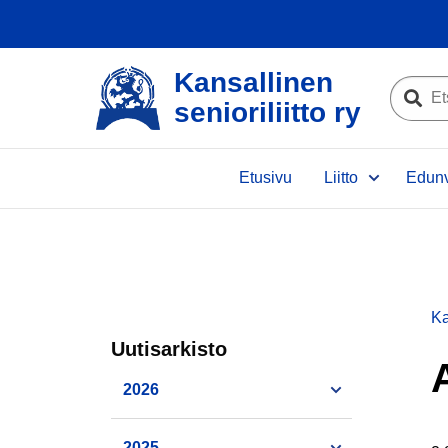
Kansallinen
Etsi
senioriliitto ry
sivustolta
Etsi
Etusivu
Liitto
Edunv
Ka
Uutisarkisto
2026
2025