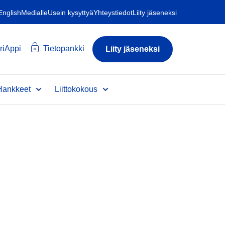
 English
Medialle
Usein kysyttyä
Yhteystiedot
Liity jäseneksi
riAppi
Tietopankki
Liity jäseneksi
Hankkeet
Liittokokous