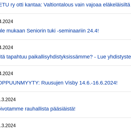
TU ry otti kantaa: Valtiontalous vain vajoaa eläkeläisilt
4.2024
le mukaan Seniorin tuki -seminaariin 24.4!
4.2024
tä tapahtuu paikallisyhdistyksissämme? - Lue yhdistyst
4.2024
OPPUUNMYYTY: Ruusujen Visby 14.6.-16.6.2024!
.3.2024
ivotamme rauhallista pääsiäistä!
.3.2024