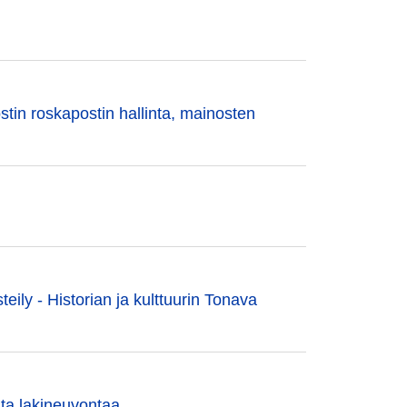
ostin roskapostin hallinta, mainosten
ily - Historian ja kulttuurin Tonava
sta lakineuvontaa