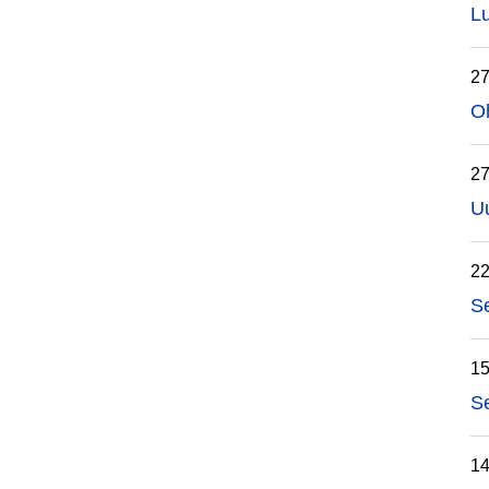
Lu
27
Oh
27
Uu
22
Se
15
Se
14