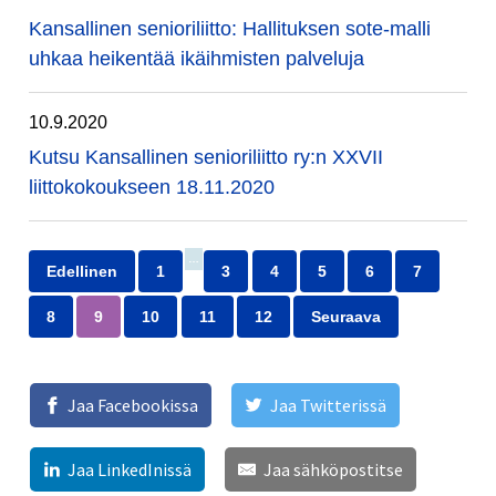
Kansallinen senioriliitto: Hallituksen sote-malli
uhkaa heikentää ikäihmisten palveluja
10.9.2020
Kutsu Kansallinen senioriliitto ry:n XXVII
liittokokoukseen 18.11.2020
…
Edellinen
1
3
4
5
6
7
8
9
10
11
12
Seuraava
Jaa Facebookissa
Jaa Twitterissä
Jaa LinkedInissä
Jaa sähköpostitse