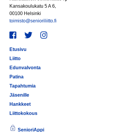
Kansakoulukatu 5 A 6,
00100 Helsinki
toimisto@senioriliitto.fi
Facebook
Twitter
Instagram
Etusivu
Liitto
Edunvalvonta
Patina
Tapahtumia
Jäsenille
Hankkeet
Liittokokous
SenioriAppi