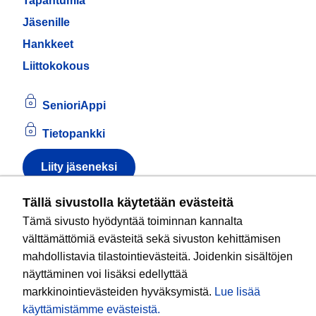
Tapahtumia
Jäsenille
Hankkeet
Liittokokous
SenioriAppi
Tietopankki
Liity jäseneksi
Tietoa evästeistä
Tällä sivustolla käytetään evästeitä
Tämä sivusto hyödyntää toiminnan kannalta
Kansallinen senioriliitto ry
on valtakunnallinen
välttämättömiä evästeitä sekä sivuston kehittämisen
eläkeläisjärjestö, joka edistää ikääntyvien ja
mahdollistavia tilastointievästeitä. Joidenkin sisältöjen
eläkeläisten sosiaalista turvallisuutta ja hyvinvointia
näyttäminen voi lisäksi edellyttää
sekä valvoo heidän oikeuksiaan liiton arvoja
markkinointievästeiden hyväksymistä.
Lue lisää
noudattaen. Liitto on puolueisiin kuulumaton.
käyttämistämme evästeistä.​​​​​​