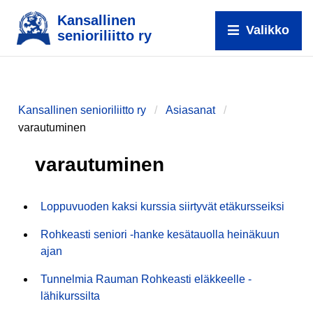
Kansallinen
Valikko
senioriliitto ry
Kansallinen senioriliitto ry
Asiasanat
varautuminen
varautuminen
Loppuvuoden kaksi kurssia siirtyvät etäkursseiksi
Rohkeasti seniori -hanke kesätauolla heinäkuun
ajan
Tunnelmia Rauman Rohkeasti eläkkeelle -
lähikurssilta