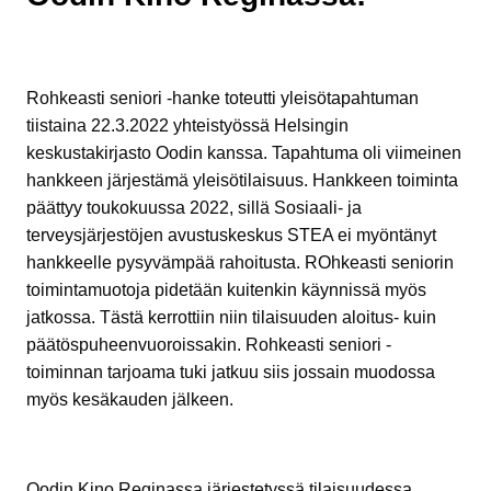
Rohkeasti seniori -hanke toteutti yleisötapahtuman
tiistaina 22.3.2022 yhteistyössä Helsingin
keskustakirjasto Oodin kanssa. Tapahtuma oli viimeinen
hankkeen järjestämä yleisötilaisuus. Hankkeen toiminta
päättyy toukokuussa 2022, sillä Sosiaali- ja
terveysjärjestöjen avustuskeskus STEA ei myöntänyt
hankkeelle pysyvämpää rahoitusta. ROhkeasti seniorin
toimintamuotoja pidetään kuitenkin käynnissä myös
jatkossa. Tästä kerrottiin niin tilaisuuden aloitus- kuin
päätöspuheenvuoroissakin. Rohkeasti seniori -
toiminnan tarjoama tuki jatkuu siis jossain muodossa
myös kesäkauden jälkeen.
Oodin Kino Reginassa järjestetyssä tilaisuudessa