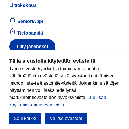
Liittokokous
SenioriAppi
Tietopankki
Liity jäseneksi
Tietoa evästeistä
Tällä sivustolla käytetään evästeitä
Tämä sivusto hyödyntää toiminnan kannalta
Kansallinen senioriliitto ry
on valtakunnallinen
välttämättömiä evästeitä sekä sivuston kehittämisen
eläkeläisjärjestö, joka edistää ikääntyvien ja
mahdollistavia tilastointievästeitä. Joidenkin sisältöjen
eläkeläisten sosiaalista turvallisuutta ja hyvinvointia
näyttäminen voi lisäksi edellyttää
sekä valvoo heidän oikeuksiaan liiton arvoja
markkinointievästeiden hyväksymistä.
Lue lisää
noudattaen. Liitto on puolueisiin kuulumaton.
käyttämistämme evästeistä.​​​​​​
Salli kaikki
Valitse evästeet
Tule mukaan!