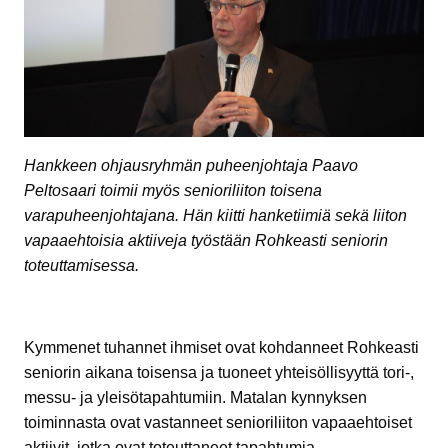
Hankkeen ohjausryhmän puheenjohtaja Paavo
Peltosaari toimii myös senioriliiton toisena
varapuheenjohtajana. Hän kiitti hanketiimiä sekä liiton
vapaaehtoisia aktiiveja työstään Rohkeasti seniorin
toteuttamisessa.
Kymmenet tuhannet ihmiset ovat kohdanneet Rohkeasti
seniorin aikana toisensa ja tuoneet yhteisöllisyyttä tori-,
messu- ja yleisötapahtumiin. Matalan kynnyksen
toiminnasta ovat vastanneet senioriliiton vapaaehtoiset
aktiivit, jotka ovat toteuttaneet tapahtumia