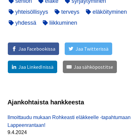
seniori
eläke
syrjäytyminen
yhteisöllisyys
terveys
eläköityminen
yhdessä
liikkuminen
Jaa Facebookissa
Jaa Twitterissä
Jaa LinkedInissä
Jaa sähköpostitse
Ajankohtaista hankkeesta
Ilmoittaudu mukaan Rohkeasti eläkkeelle -tapahtumaan
Lappeenrantaan!
9.4.2024