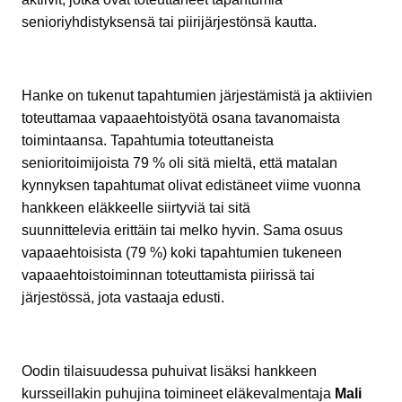
senioriyhdistyksensä tai piirijärjestönsä kautta.
Hanke on tukenut tapahtumien järjestämistä ja aktiivien
toteuttamaa vapaaehtoistyötä osana tavanomaista
toimintaansa. Tapahtumia toteuttaneista
senioritoimijoista 79 % oli sitä mieltä, että matalan
kynnyksen tapahtumat olivat edistäneet viime vuonna
hankkeen eläkkeelle siirtyviä tai sitä
suunnittelevia erittäin tai melko hyvin. Sama osuus
vapaaehtoisista (79 %) koki tapahtumien tukeneen
vapaaehtoistoiminnan toteuttamista piirissä tai
järjestössä, jota vastaaja edusti.
Oodin tilaisuudessa puhuivat lisäksi hankkeen
kursseillakin puhujina toimineet eläkevalmentaja
Mali