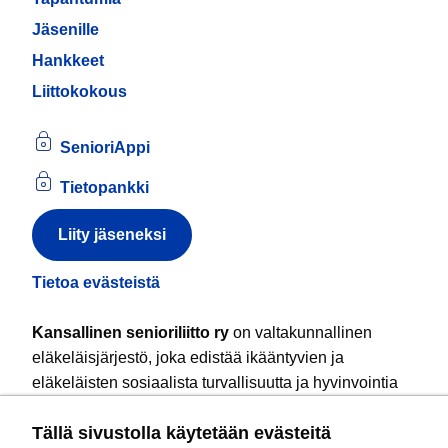
Jäsenille
Hankkeet
Liittokokous
SenioriAppi
Tietopankki
Liity jäseneksi
Tietoa evästeistä
Kansallinen senioriliitto ry
on valtakunnallinen
eläkeläisjärjestö, joka edistää ikääntyvien ja
eläkeläisten sosiaalista turvallisuutta ja hyvinvointia
sekä valvoo heidän oikeuksiaan liiton arvoja
Tällä sivustolla käytetään evästeitä
noudattaen. Liitto on puolueisiin kuulumaton.