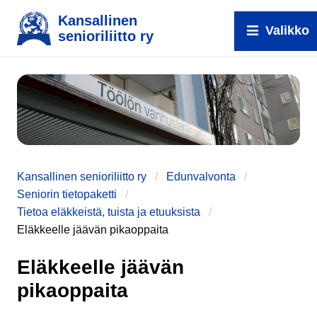
Kansallinen
Valikko
senioriliitto ry
e
Kansallinen senioriliitto ry
Edunvalvonta
Seniorin tietopaketti
Tietoa eläkkeistä, tuista ja etuuksista
Eläkkeelle jäävän pikaoppaita
Eläkkeelle jäävän
pikaoppaita