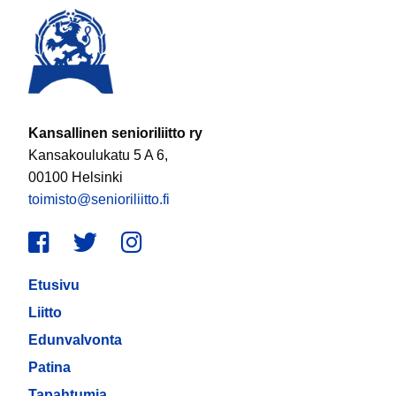
Kansallinen senioriliitto ry
Kansakoulukatu 5 A 6,
00100 Helsinki
toimisto@senioriliitto.fi
Facebook
Twitter
Instagram
Etusivu
Liitto
Edunvalvonta
Patina
Tapahtumia