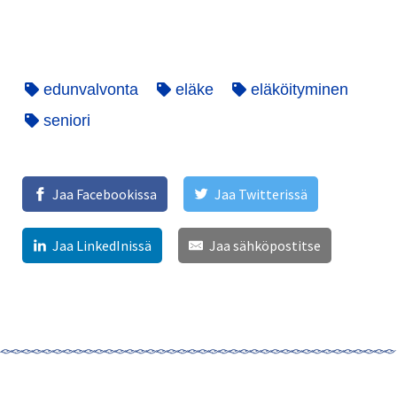
edunvalvonta
eläke
eläköityminen
seniori
Jaa Facebookissa
Jaa Twitterissä
Jaa LinkedInissä
Jaa sähköpostitse