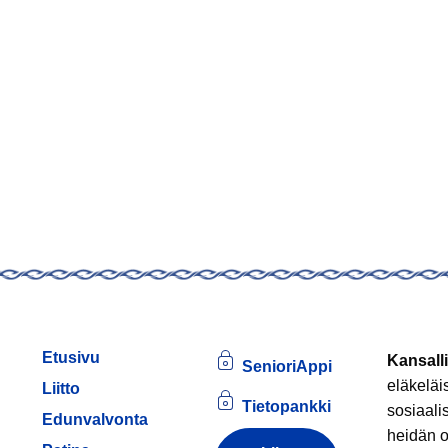
Etusivu
Kansalli
SenioriAppi
eläkeläi
Liitto
Tietopankki
sosiaali
Edunvalvonta
heidän o