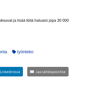
roksuvat ja lisää töitä haluaisi jopa 30 000
onta
työnteko
 LinkedInissä
Jaa sähköpostitse