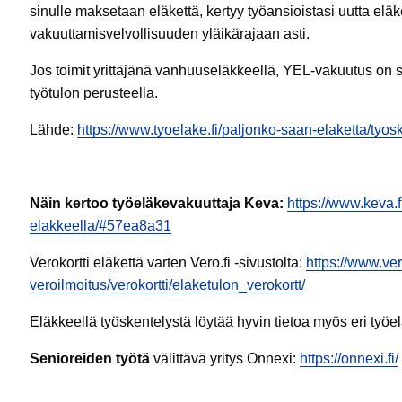
sinulle maksetaan eläkettä, kertyy työansioistasi uutta elä
vakuuttamisvelvollisuuden yläikärajaan asti.
Jos toimit yrittäjänä vanhuuseläkkeellä, YEL-vakuutus on sin
työtulon perusteella.
Lähde:
https://www.tyoelake.fi/paljonko-saan-elaketta/tyos
Näin kertoo työeläkevakuuttaja Keva:
https://www.keva.f
elakkeella/#57ea8a31
Verokortti eläkettä varten Vero.fi -sivustolta:
https://www.ver
veroilmoitus/verokortti/elaketulon_verokortt/
Eläkkeellä työskentelystä löytää hyvin tietoa myös eri työe
Senioreiden työtä
välittävä yritys Onnexi:
https://onnexi.fi/