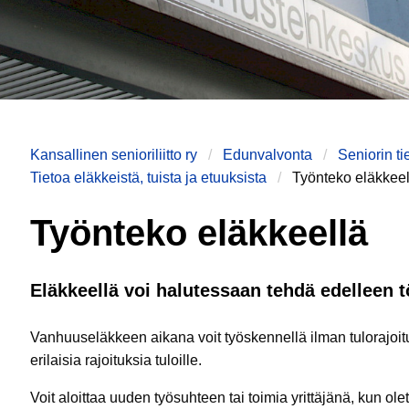
Kansallinen senioriliitto ry
Edunvalvonta
Seniorin ti
Tietoa eläkkeistä, tuista ja etuuksista
Työnteko eläkkeel
Työnteko eläkkeellä
Eläkkeellä voi halutessaan tehdä edelleen t
Vanhuuseläkkeen aikana voit työskennellä ilman tulorajoit
erilaisia rajoituksia tuloille.
Voit aloittaa uuden työsuhteen tai toimia yrittäjänä, kun ol