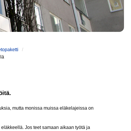
etopaketti
lä
öitä.
uksia, mutta monissa muissa eläkelajeissa on
et eläkkeellä. Jos teet samaan aikaan työtä ja