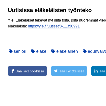
Uutisissa eläkeläisten työnteko
Yle: Eläkeläiset tekevät nyt niitä töitä, joita nuoremmat vie
eläkeläistä:
https://yle.fi/uutiset/3-11350991
seniori
eläke
eläkeläinen
edunvalv
Jaa Facebookissa
Jaa Twitterissä
Jaa