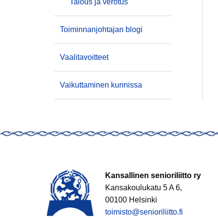
Talous ja verotus
Toiminnanjohtajan blogi
Vaalitavoitteet
Vaikuttaminen kunnissa
Kansallinen senioriliitto ry
Kansakoulukatu 5 A 6,
00100 Helsinki
toimisto@senioriliitto.fi