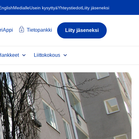
 English
Medialle
Usein kysyttyä
Yhteystiedot
Liity jäseneksi
riAppi
Tietopankki
Liity jäseneksi
Hankkeet
Liittokokous