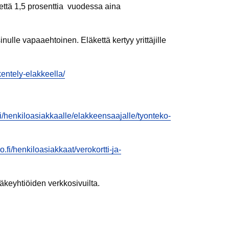
kettä 1,5 prosenttia vuodessa aina
ulle vapaaehtoinen. Eläkettä kertyy yrittäjille
kentely-elakkeella/
i/henkiloasiakkaalle/elakkeensaajalle/tyonteko-
o.fi/henkiloasiakkaat/verokortti-ja-
läkeyhtiöiden verkkosivuilta.