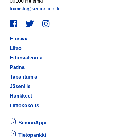
00100 Helsinki
toimisto@senioriliitto.fi
Facebook
Twitter
Instagram
Etusivu
Liitto
Edunvalvonta
Patina
Tapahtumia
Jäsenille
Hankkeet
Liittokokous
SenioriAppi
Tietopankki