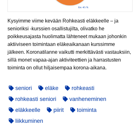
Kysyimme viime kevään Rohkeasti eläkkeelle – ja
senioriksi -kurssien osallistujilta, olivatko he
poikkeusajasta huolimatta lähteneet mukaan johonkin
aktiiviseen toimintaan eläkeaikanaan kurssimme
jälkeen. Koronatilanne vaikutti merkittävästi vastauksiin,
sillä monet vapaa-ajan aktiviteettien ja harrastusten
toiminta on ollut hiljaisempaa korona-aikana.
seniori
eläke
rohkeasti
rohkeasti seniori
vanheneminen
eläkkeelle
piirit
toiminta
liikkuminen