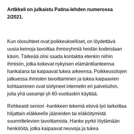
Artikkeli on julkaistu Patina-lehden numerossa
2/2021.
Kun olosuhteet ovat poikkeukselliset, on löydettävä
uusia keinoja tavoittaa ihmisryhmiä heidän kodeistaan
käsin. Tärkeää olisi saada kontaktia etenkin niihin
ihmisiin, jotka kokevat nykyisen elämäntilanteensa
hankalana tai kaipaavat tukea arkeensa. Poikkeusolojen
jatkuessa ihmisten tavoittaminen ja tukea kaipaavien
kohtaaminen ovat siirtyneet internetin eri palveluihin,
joita yhä useampi yli 60-vuotiaskin käyttää.
Rohkeasti seniori -hankkeen tekemä etsivä työ tarkoittaa
hiljattain eläkkeelle jääneiden tai eläköitymistä
suunnittelevien tavoittamista. Hanke pyrkii löytämään
henkilöitä, jotka kaipaavat neuvoja ja tukea