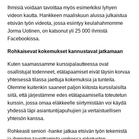
Ihmisiä voidaan tavoittaa myös esimerkiksi lyhyen
videon kautta. Hankkeen maaliskuun alussa julkaistua
etsivän työn videota, jossa esiintyy keulahahmomme
Jorma Uotinen, on katsonut yli 25 000 ihmistä
Facebookissa.
Rohkaisevat kokemukset kannustavat jatkamaan
Kuten saamassamme kurssipalautteessa ovat
osallistujat todenneet, etätapaamiset eivät täysin korvaa
yhteisessä tilassa jaettuja kokemuksia ja tunteita.
Olemme kuitenkin saaneet paljon kiitosta kurssilaisilta
siitä, että järjestämme edes etätapaamisella toteutetun
kurssin, jossa omaa eläkkeelle siirtymistään voi käydä
yhdessä läpi asiantuntijapuhujien ja vertaistuellisen
yhteisön kanssa.
Rohkeasti seniori -hanke jatkaa etsivän työn tekemistä
ja ihmisten tavoittamista verkossa rokotusten