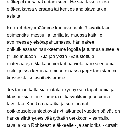
eläkepolkunsa rakentamiseen. He saattavat kokea
eläkeaikansa vieraana tai kenties ahdistavaltakin
asialta.
Kun kohderyhmäämme kuuluva henkilö tavoitetaan
esimerkiksi messuilla, torilla tai muussa kaikille
avoimessa yleisötapahtumassa, hän näkee
ohikulkiessaan hankkeemme logolla ja tunnuslauseella
(”Tule mukaan – Älä jää yksin”) varustettuja
materiaaleja. Matkaan voi tarttua vielä hankkeen oma
esite, joissa kerrotaan muun muassa järjestämistämme
kursseista ja tavoitteistamme.
Jos tämän kaltaisia matalan kynnyksen tapahtumia ja
tilaisuuksia ei ole, ihmisiä ei kasvokkain juuri voida
tavoittaa. Kun korona-aika ja sen tuomat
poikkeusolosuhteet ovat nyt jatkuneet vuoden päivät, on
hanke siirtänyt etsivää työtään verkkoon – samalla
tavalla kuin Rohkeasti eläkkeelle - ja senioriksi -kurssit