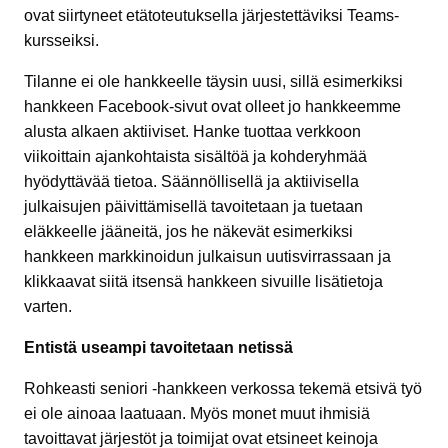
ovat siirtyneet etätoteutuksella järjestettäviksi Teams-
kursseiksi.
Tilanne ei ole hankkeelle täysin uusi, sillä esimerkiksi
hankkeen Facebook-sivut ovat olleet jo hankkeemme
alusta alkaen aktiiviset. Hanke tuottaa verkkoon
viikoittain ajankohtaista sisältöä ja kohderyhmää
hyödyttävää tietoa. Säännöllisellä ja aktiivisella
julkaisujen päivittämisellä tavoitetaan ja tuetaan
eläkkeelle jääneitä, jos he näkevät esimerkiksi
hankkeen markkinoidun julkaisun uutisvirrassaan ja
klikkaavat siitä itsensä hankkeen sivuille lisätietoja
varten.
Entistä useampi tavoitetaan netissä
Rohkeasti seniori -hankkeen verkossa tekemä etsivä työ
ei ole ainoaa laatuaan. Myös monet muut ihmisiä
tavoittavat järjestöt ja toimijat ovat etsineet keinoja