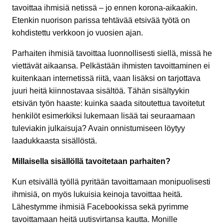
tavoittaa ihmisiä netissä – jo ennen korona-aikaakin.
Etenkin nuorison parissa tehtävää etsivää työtä on
kohdistettu verkkoon jo vuosien ajan.
Parhaiten ihmisiä tavoittaa luonnollisesti siellä, missä he
viettävät aikaansa. Pelkästään ihmisten tavoittaminen ei
kuitenkaan internetissä riitä, vaan lisäksi on tarjottava
juuri heitä kiinnostavaa sisältöä. Tähän sisältyykin
etsivän työn haaste: kuinka saada sitoutettua tavoitetut
henkilöt esimerkiksi lukemaan lisää tai seuraamaan
tuleviakin julkaisuja? Avain onnistumiseen löytyy
laadukkaasta sisällöstä.
Millaisella sisällöllä tavoitetaan parhaiten?
Kun etsivällä työllä pyritään tavoittamaan monipuolisesti
ihmisiä, on myös lukuisia keinoja tavoittaa heitä.
Lähestymme ihmisiä Facebookissa sekä pyrimme
tavoittamaan heitä uutisvirtansa kautta. Monille