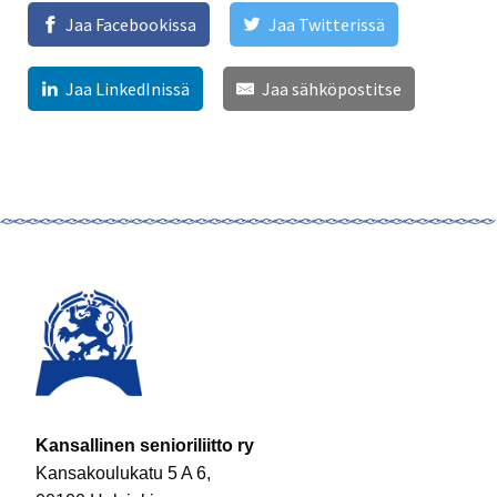
Jaa Facebookissa
Jaa Twitterissä
Jaa LinkedInissä
Jaa sähköpostitse
Kansallinen senioriliitto ry
Kansakoulukatu 5 A 6,