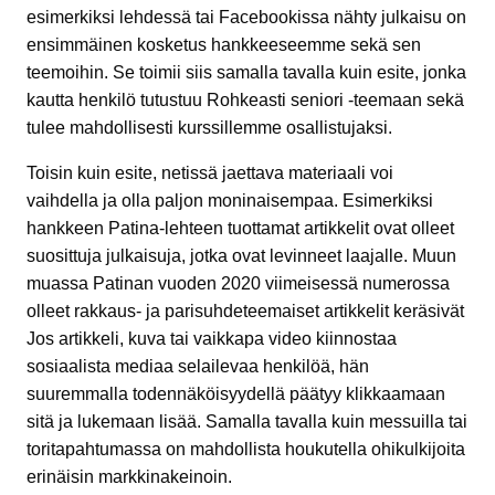
esimerkiksi lehdessä tai Facebookissa nähty julkaisu on
ensimmäinen kosketus hankkeeseemme sekä sen
teemoihin. Se toimii siis samalla tavalla kuin esite, jonka
kautta henkilö tutustuu Rohkeasti seniori -teemaan sekä
tulee mahdollisesti kurssillemme osallistujaksi.
Toisin kuin esite, netissä jaettava materiaali voi
vaihdella ja olla paljon moninaisempaa. Esimerkiksi
hankkeen Patina-lehteen tuottamat artikkelit ovat olleet
suosittuja julkaisuja, jotka ovat levinneet laajalle. Muun
muassa Patinan vuoden 2020 viimeisessä numerossa
olleet rakkaus- ja parisuhdeteemaiset artikkelit keräsivät
Jos artikkeli, kuva tai vaikkapa video kiinnostaa
sosiaalista mediaa selailevaa henkilöä, hän
suuremmalla todennäköisyydellä päätyy klikkaamaan
sitä ja lukemaan lisää. Samalla tavalla kuin messuilla tai
toritapahtumassa on mahdollista houkutella ohikulkijoita
erinäisin markkinakeinoin.