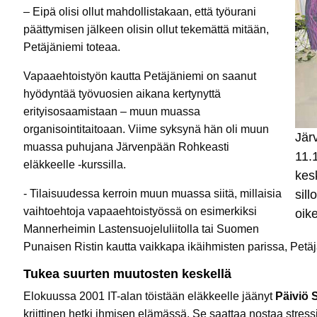
– Eipä olisi ollut mahdollistakaan, että työurani
päättymisen jälkeen olisin ollut tekemättä mitään,
Petäjäniemi toteaa.
Vapaaehtoistyön kautta Petäjäniemi on saanut
hyödyntää työvuosien aikana kertynyttä
erityisosaamistaan – muun muassa
organisointitaitoaan. Viime syksynä hän oli muun
Jär
muassa puhujana Järvenpään Rohkeasti
11.
eläkkeelle -kurssilla.
kes
- Tilaisuudessa kerroin muun muassa siitä, millaisia
sil
vaihtoehtoja vapaaehtoistyössä on esimerkiksi
oike
Mannerheimin Lastensuojeluliitolla tai Suomen
Punaisen Ristin kautta vaikkapa ikäihmisten parissa, Petä
Tukea suurten muutosten keskellä
Elokuussa 2001 IT-alan töistään eläkkeelle jäänyt
Päiviö 
kriittinen hetki ihmisen elämässä. Se saattaa nostaa stress