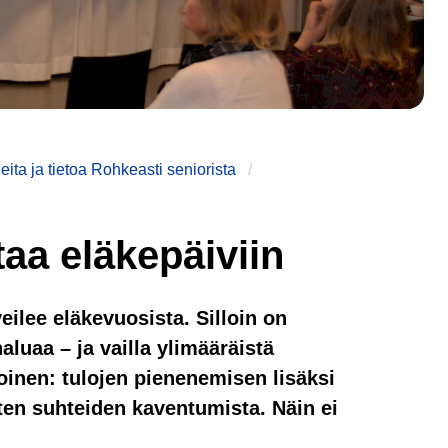
leita ja tietoa Rohkeasti seniorista
taa eläkepäiviin
ilee eläkevuosista. Silloin on
aluaa – ja vailla ylimääräistä
toinen: tulojen pienenemisen lisäksi
ten suhteiden kaventumista. Näin ei