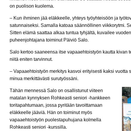
on puolison kuolema.
– Kun ihminen jää eläkkeelle, yhteys työyhteisöön ja työto
satunnaiseksi. Samalla katoaa säännöllinen viikkorytmi. Se 
Sitten elämä saattaa alkaa tuntua tyhjältä, kuvailee vuode
puheenjohtajana toiminut Päiviö Salo.
Salo kertoo saaneensa itse vapaaehtoistyön kautta kivan te
niitä eniten tarvinnut.
– Vapaaehtoistyön merkitys kasvoi erityisesti kaksi vuotta 
minua merkittävästi surutyössäni.
Tähän mennessä Salo on osallistunut viiteen
matalan kynnyksen Rohkeasti seniori -hankkeen
toritapahtumaan, jossa pyritään tavoittamaan
eläkkeelle jääviä. Hän on toiminut myös
vapaaehtoistyön puolestapuhujana kolmella
Rohkeasti seniori -kurssilla.