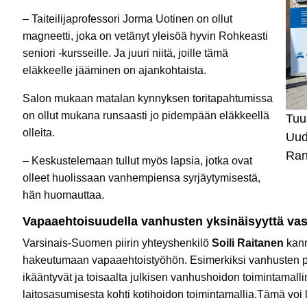
– Taiteilijaprofessori Jorma Uotinen on ollut
magneetti, joka on vetänyt yleisöä hyvin Rohkeasti
seniori -kursseille. Ja juuri niitä, joille tämä
eläkkeelle jääminen on ajankohtaista.
Salon mukaan matalan kynnyksen toritapahtumissa
on ollut mukana runsaasti jo pidempään eläkkeellä
Tuu
olleita.
Uud
Ran
– Keskustelemaan tullut myös lapsia, jotka ovat
olleet huolissaan vanhempiensa syrjäytymisestä,
hän huomauttaa.
Vapaaehtoisuudella vanhusten yksinäisyyttä va
Varsinais-Suomen piirin yhteyshenkilö
Soili Raitanen
kann
hakeutumaan vapaaehtoistyöhön. Esimerkiksi vanhusten pari
ikääntyvät ja toisaalta julkisen vanhushoidon toimintamall
laitosasumisesta kohti kotihoidon toimintamallia.Tämä voi 