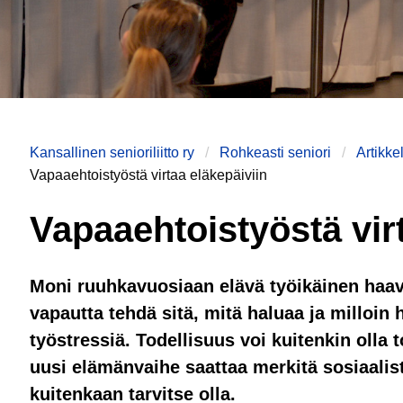
Kansallinen senioriliitto ry
Rohkeasti seniori
Artikke
Vapaaehtoistyöstä virtaa eläkepäiviin
Vapaaehtoistyöstä vir
Moni ruuhkavuosiaan elävä työikäinen haave
vapautta tehdä sitä, mitä haluaa ja milloin h
työstressiä. Todellisuus voi kuitenkin olla 
uusi elämänvaihe saattaa merkitä sosiaalis
kuitenkaan tarvitse olla.