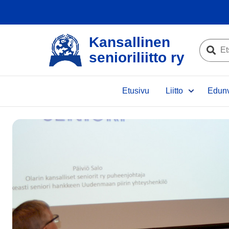
Kansallinen
Etsi
senioriliitto ry
sivustolta
Etsi
Etusivu
Liitto
Edunv