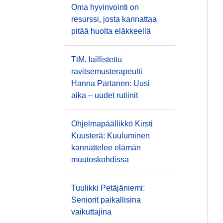
Oma hyvinvointi on
resurssi, josta kannattaa
pitää huolta eläkkeellä
TtM, laillistettu
ravitsemusterapeutti
Hanna Partanen: Uusi
aika – uudet rutiinit
Ohjelmapäällikkö Kirsti
Kuusterä: Kuuluminen
kannattelee elämän
muutoskohdissa
Tuulikki Petäjäniemi:
Seniorit paikallisina
vaikuttajina