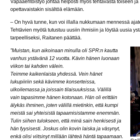
Vapaaehtoistyö johtaa helposti myös tehtävästä toiseen ja a
opettavaistakin sisältöä elämään.
– On hyvä tunne, kun voi illalla nukkumaan mennessä ajatell
Tehtävien myötä tutustuu uusiin ihmisiin ja löytää uusia ys
tarpeelliseksi, Raitanen päättää.
”Muistan, kun aikoinaan minulla oli SPR:n kautta
vanhus ystävänä 12 vuotta. Kävin hänen luonaan
viikon tai kahden välein.
Teimme kaikenlaista yhdessä. Vein hänet
lukupiiriin sekä kävimme konserteissa,
ulkoilemassa ja joissain tilaisuuksissa. Välillä
vain tapasimme hänen kotonaan. Hän oli erittäin
älykäs ihminen, joten välillä mietinkin, että kumpi
meistä sai yhteisistä tapaamisistamme enemmän.
Tulin siihen tulokseen, että minä sain henkisesti ja
hän fyysisesti. Joskus olin kovin laiska ja väsynyt,
enkä olisi viitsinyt millään lähteä häntä tapaamaan.