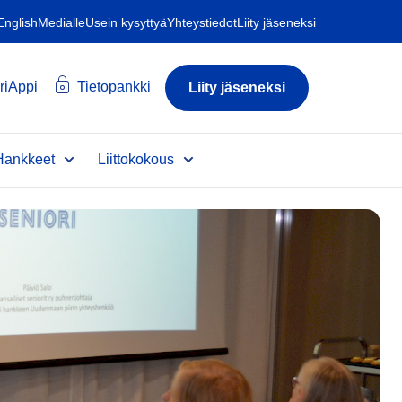
 English
Medialle
Usein kysyttyä
Yhteystiedot
Liity jäseneksi
riAppi
Tietopankki
Liity jäseneksi
Hankkeet
Liittokokous