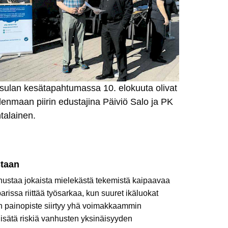
sulan kesätapahtumassa 10. elokuuta olivat
enmaan piirin edustajina Päiviö Salo ja PK
talainen.
staan
ustaa jokaista mielekästä tekemistä kaipaavaa
ssa riittää työsarkaa, kun suuret ikäluokat
in painopiste siirtyy yhä voimakkaammin
lisätä riskiä vanhusten yksinäisyyden