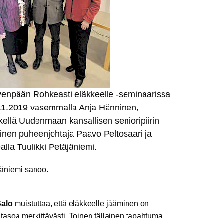
venpään Rohkeasti eläkkeelle -seminaarissa
11.2019 vasemmalla Anja Hänninen,
kellä Uudenmaan kansallisen senioripiirin
loinen puheenjohtaja Paavo Peltosaari ja
alla Tuulikki Petäjäniemi.
jäniemi sanoo.
Salo
muistuttaa, että eläkkeelle jääminen on
itasoa merkittävästi. Toinen tällainen tapahtuma