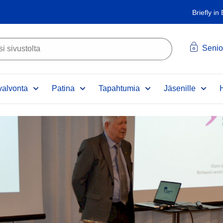
Briefly in
Senio
alvonta
Patina
Tapahtumia
Jäsenille