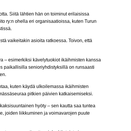
ta. Siitä lähtien hän on toiminut erilaisissa
to ry:n ohella eri organisaatioissa, kuten Turun
tissä.
tä vaikeitakin asioita ratkoessa. Toivon, että
ova – esimerkiksi kävelytuokiot ikäihmisten kanssa
s paikallisilla senioriyhdistyksillä on runsaasti
en.
ntaa, kuten käydä ulkoilemassa ikäihmisten
ämässäseuraa pitkien päivien katkaisemiseksi.
aksisuuntainen hyöty – sen kautta saa tuntea
ille, joiden liikkuminen ja voimavarojen puute