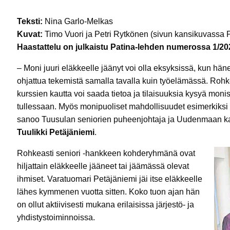
Teksti:
Nina Garlo-Melkas
Kuvat:
Timo Vuori ja Petri Rytkönen (sivun kansikuvassa P
Haastattelu on julkaistu Patina-lehden numerossa 1/20
– Moni juuri eläkkeelle jäänyt voi olla eksyksissä, kun hä
ohjattua tekemistä samalla tavalla kuin työelämässä. Rohke
kurssien kautta voi saada tietoa ja tilaisuuksia kysyä monis
tullessaan. Myös monipuoliset mahdollisuudet esimerkiksi 
sanoo Tuusulan seniorien puheenjohtaja ja Uudenmaan kans
Tuulikki Petäjäniemi
.
Rohkeasti seniori -hankkeen kohderyhmänä ovat
hiljattain eläkkeelle jääneet tai jäämässä olevat
ihmiset. Varatuomari Petäjäniemi jäi itse eläkkeelle
lähes kymmenen vuotta sitten. Koko tuon ajan hän
on ollut aktiivisesti mukana erilaisissa järjestö- ja
yhdistystoiminnoissa.