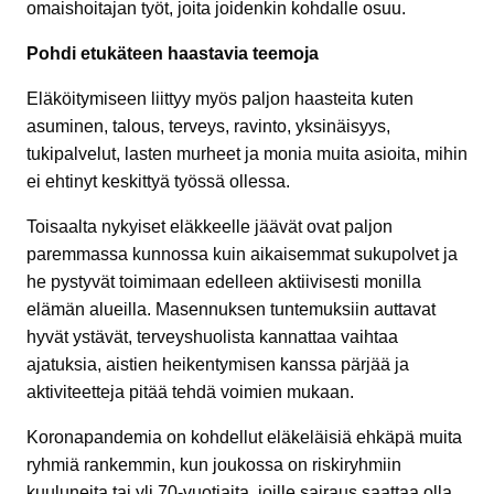
omaishoitajan työt, joita joidenkin kohdalle osuu.
Pohdi etukäteen haastavia teemoja
Eläköitymiseen liittyy myös paljon haasteita kuten
asuminen, talous, terveys, ravinto, yksinäisyys,
tukipalvelut, lasten murheet ja monia muita asioita, mihin
ei ehtinyt keskittyä työssä ollessa.
Toisaalta nykyiset eläkkeelle jäävät ovat paljon
paremmassa kunnossa kuin aikaisemmat sukupolvet ja
he pystyvät toimimaan edelleen aktiivisesti monilla
elämän alueilla. Masennuksen tuntemuksiin auttavat
hyvät ystävät, terveyshuolista kannattaa vaihtaa
ajatuksia, aistien heikentymisen kanssa pärjää ja
aktiviteetteja pitää tehdä voimien mukaan.
Koronapandemia on kohdellut eläkeläisiä ehkäpä muita
ryhmiä rankemmin, kun joukossa on riskiryhmiin
kuuluneita tai yli 70-vuotiaita, joille sairaus saattaa olla