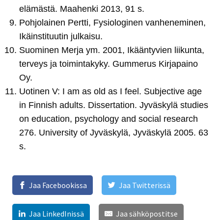
elämästä. Maahenki 2013, 91 s.
Pohjolainen Pertti, Fysiologinen vanheneminen,
Ikäinstituutin julkaisu.
Suominen Merja ym. 2001, Ikääntyvien liikunta,
terveys ja toimintakyky. Gummerus Kirjapaino
Oy.
Uotinen V: I am as old as I feel. Subjective age
in Finnish adults. Dissertation. Jyväskylä studies
on education, psychology and social research
276. University of Jyväskylä, Jyväskylä 2005. 63
s.
Jaa Facebookissa
Jaa Twitterissä
Jaa LinkedInissä
Jaa sähköpostitse