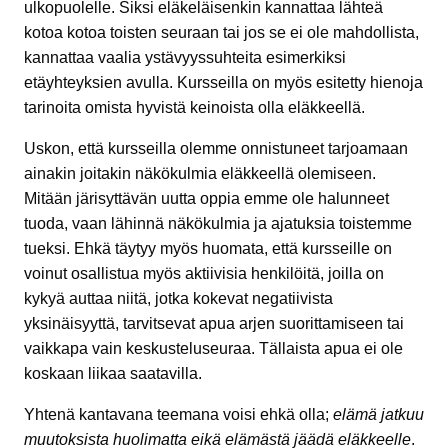
ulkopuolelle. Siksi eläkeläisenkin kannattaa lähteä
kotoa kotoa toisten seuraan tai jos se ei ole mahdollista,
kannattaa vaalia ystävyyssuhteita esimerkiksi
etäyhteyksien avulla. Kursseilla on myös esitetty hienoja
tarinoita omista hyvistä keinoista olla eläkkeellä.
Uskon, että kursseilla olemme onnistuneet tarjoamaan
ainakin joitakin näkökulmia eläkkeellä olemiseen.
Mitään järisyttävän uutta oppia emme ole halunneet
tuoda, vaan lähinnä näkökulmia ja ajatuksia toistemme
tueksi. Ehkä täytyy myös huomata, että kursseille on
voinut osallistua myös aktiivisia henkilöitä, joilla on
kykyä auttaa niitä, jotka kokevat negatiivista
yksinäisyyttä, tarvitsevat apua arjen suorittamiseen tai
vaikkapa vain keskusteluseuraa. Tällaista apua ei ole
koskaan liikaa saatavilla.
Yhtenä kantavana teemana voisi ehkä olla;
elämä jatkuu
muutoksista huolimatta eikä elämästä jäädä eläkkeelle
.