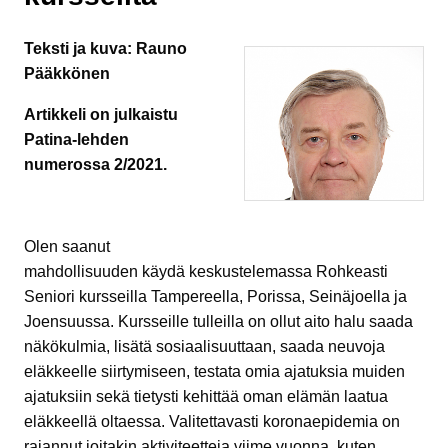
Teksti ja kuva: Rauno
Pääkkönen
Artikkeli on julkaistu
Patina-lehden
numerossa 2/2021.
Olen saanut
mahdollisuuden käydä keskustelemassa Rohkeasti
Seniori kursseilla Tampereella, Porissa, Seinäjoella ja
Joensuussa. Kursseille tulleilla on ollut aito halu saada
näkökulmia, lisätä sosiaalisuuttaan, saada neuvoja
eläkkeelle siirtymiseen, testata omia ajatuksia muiden
ajatuksiin sekä tietysti kehittää oman elämän laatua
eläkkeellä oltaessa. Valitettavasti koronaepidemia on
rajannut joitakin aktiviteetteja viime vuonna, kuten