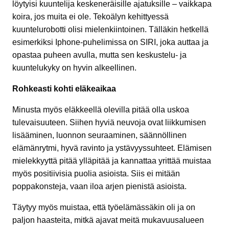
löytyisi kuuntelija keskeneräisille ajatuksille – vaikkapa
koira, jos muita ei ole. Tekoälyn kehittyessä
kuuntelurobotti olisi mielenkiintoinen. Tälläkin hetkellä
esimerkiksi Iphone-puhelimissa on SIRI, joka auttaa ja
opastaa puheen avulla, mutta sen keskustelu- ja
kuuntelukyky on hyvin alkeellinen.
Rohkeasti kohti eläkeaikaa
Minusta myös eläkkeellä olevilla pitää olla uskoa
tulevaisuuteen. Siihen hyviä neuvoja ovat liikkumisen
lisääminen, luonnon seuraaminen, säännöllinen
elämänrytmi, hyvä ravinto ja ystävyyssuhteet. Elämisen
mielekkyyttä pitää ylläpitää ja kannattaa yrittää muistaa
myös positiivisia puolia asioista. Siis ei mitään
poppakonsteja, vaan iloa arjen pienistä asioista.
Täytyy myös muistaa, että työelämässäkin oli ja on
paljon haasteita, mitkä ajavat meitä mukavuusalueen