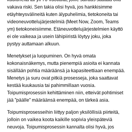
vakava riski. Sen takia olisi hyvä, jos hankkisimme
etäyhteysvälineitä kuten älypuhelimia, tietokoneita tai
videoneuvottelujärjestelmiä (Meet Now, Zoom, Teams
ym) tietokoneisiimme. Etäneuvottelujärjestelmien käyttö
ei ole vaikeaa ja usein lähipiiristä löytyy joku, joka
pystyy auttamaan alkuun.
Menetykset ja luopuminen. On hyvä omata
kokonaisnäkemys, mutta pienempiä asioita ei kannata
sisällään pohtia määräänsä ja kapasiteettiaan enempää.
Menetys ja suru ovat pitkiä prosesseja, joka saattavat
kestää kuukausia tai pahimmillaan vuosia.
Toipumisprosessin kehittäminen niin, etteivät pohtimiset
jää ”päälle” määräänsä enempää, on tärkeä asia.
Toipumisprosesseihin liittyy paljon yksilöllisiä piirteitä,
jolloin on vaikea koota kaikille sopivia yleispäteviä
neuvoja. Toipumisprosessin kannalta olisi hyvä, jos