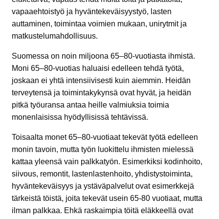
vapaaehtoistyö ja hyväntekeväisyystyö, lasten
auttaminen, toimintaa voimien mukaan, unirytmit ja
matkustelumahdollisuus.
Suomessa on noin miljoona 65–80-vuotiasta ihmistä.
Moni 65–80-vuotias haluaisi edelleen tehdä työtä,
joskaan ei yhtä intensiivisesti kuin aiemmin. Heidän
terveytensä ja toimintakykynsä ovat hyvät, ja heidän
pitkä työuransa antaa heille valmiuksia toimia
monenlaisissa hyödyllisissä tehtävissä.
Toisaalta monet 65–80-vuotiaat tekevät työtä edelleen
monin tavoin, mutta työn luokittelu ihmisten mielessä
kattaa yleensä vain palkkatyön. Esimerkiksi kodinhoito,
siivous, remontit, lastenlastenhoito, yhdistystoiminta,
hyväntekeväisyys ja ystäväpalvelut ovat esimerkkejä
tärkeistä töistä, joita tekevät usein 65-80 vuotiaat, mutta
ilman palkkaa. Ehkä raskaimpia töitä eläkkeellä ovat