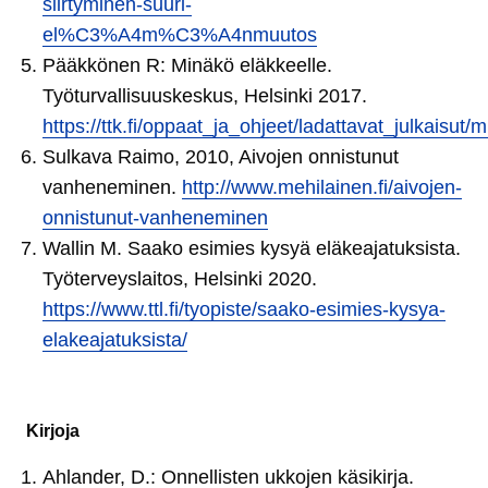
siirtyminen-suuri-
el%C3%A4m%C3%A4nmuutos
Pääkkönen R: Minäkö eläkkeelle.
Työturvallisuuskeskus, Helsinki 2017.
https://ttk.fi/oppaat_ja_ohjeet/ladattavat_julkaisut
Sulkava Raimo, 2010, Aivojen onnistunut
vanheneminen.
http://www.mehilainen.fi/aivojen-
onnistunut-vanheneminen
Wallin M. Saako esimies kysyä eläkeajatuksista.
Työterveyslaitos, Helsinki 2020.
https://www.ttl.fi/tyopiste/saako-esimies-kysya-
elakeajatuksista/
Kirjoja
Ahlander, D.: Onnellisten ukkojen käsikirja.