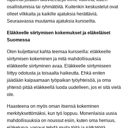
osallistumisia tai ryhmätöitä. Kuitenkin keskustelut ovat
olleet vilkkaita ja kaikille ajatuksia herättäviä.
Seuraavassa muutamia ajatuksia kursseilta.
Eläkkeelle siirtymisen kokemukset ja eläkeläiset
Suomessa
Olen kuljettanut kahta teemaa kursseilla: eläkkeelle
siirtymisen kokeminen ja mitä mahdollisuuksia
eläkkeelle siirtyminen avaa. Eläkkeelle siirtymiseen
liittyy odotusta ja toisaalta haikeutta. Ehkä eniten
jäädään kaipaamaan työpaikan työyhteisöä, ja oma
yhteisö pitää eläkkeellä luoda uudelleen, jos ei sitä vielä
ole.
Haasteena on myös oman itsensä kokeminen
merkityksettömäksi, kun työ loppuu. Monenlaisia uusia
mahdollisuuksia on noussut esiin, kuten oma herruus,
eläketurva, vapaus tehdä muita töitä ja pätkätöitä,