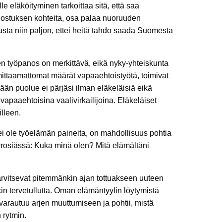
lle eläköityminen tarkoittaa sitä, että saa
innostuksen kohteita, osa palaa nuoruuden
lusta niin paljon, ettei heitä tahdo saada Suomesta
en työpanos on merkittävä, eikä nyky-yhteiskunta
 mittaamattomat määrät vapaaehtoistyötä, toimivat
kään puolue ei pärjäsi ilman eläkeläisiä eikä
i vapaaehtoisina vaalivirkailijoina. Eläkeläiset
illeen.
ei ole työelämän paineita, on mahdollisuus pohtia
urrosiässä: Kuka minä olen? Mitä elämältäni
arvitsevat pitemmänkin ajan tottuakseen uuteen
n tervetullutta. Oman elämäntyylin löytymistä
 varautuu arjen muuttumiseen ja pohtii, mistä
 rytmin.