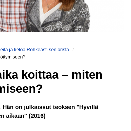
leita ja tietoa Rohkeasti seniorista
äköitymiseen?
ika koittaa – miten
ymiseen?
i. Hän on julkaissut teoksen "Hyvillä
en aikaan" (2016)