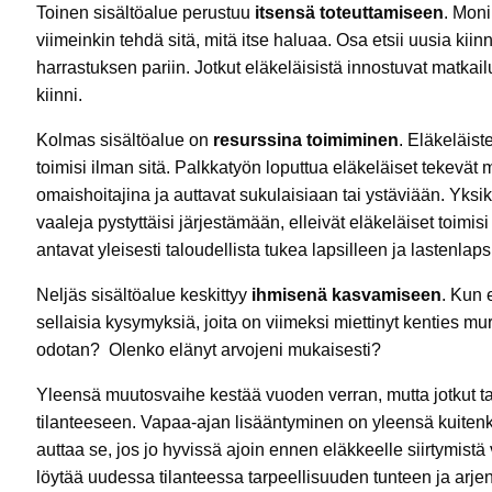
Toinen sisältöalue perustuu
itsensä toteuttamiseen
. Moni
viimeinkin tehdä sitä, mitä itse haluaa. Osa etsii uusia ki
harrastuksen pariin. Jotkut eläkeläisistä innostuvat matkai
kiinni.
Kolmas sisältöalue on
resurssina toimiminen
. Eläkeläist
toimisi ilman sitä. Palkkatyön loputtua eläkeläiset tekevät
omaishoitajina ja auttavat sukulaisiaan tai ystäviään. Yksi
vaaleja pystyttäisi järjestämään, elleivät eläkeläiset toimis
antavat yleisesti taloudellista tukea lapsilleen ja lastenlaps
Neljäs sisältöalue keskittyy
ihmisenä kasvamiseen
. Kun 
sellaisia kysymyksiä, joita on viimeksi miettinyt kenties m
odotan? Olenko elänyt arvojeni mukaisesti?
Yleensä muutosvaihe kestää vuoden verran, mutta jotkut t
tilanteeseen. Vapaa-ajan lisääntyminen on yleensä kuitenki
auttaa se, jos jo hyvissä ajoin ennen eläkkeelle siirtymistä
löytää uudessa tilanteessa tarpeellisuuden tunteen ja arjen