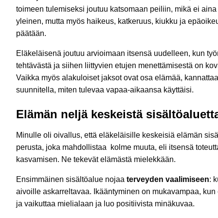
toimeen tulemiseksi joutuu katsomaan peiliin, mikä ei ai
yleinen, mutta myös haikeus, katkeruus, kiukku ja epäoi
päätään.
Eläkeläisenä joutuu arvioimaan itsensä uudelleen, kun työr
tehtävästä ja siihen liittyvien etujen menettämisestä on k
Vaikka myös alakuloiset jaksot ovat osa elämää, kannattaa
suunnitella, miten tulevaa vapaa-aikaansa käyttäisi.
Elämän neljä keskeistä sisältöaluett
Minulle oli oivallus, että eläkeläisille keskeisiä elämän si
perusta, joka mahdollistaa kolme muuta, eli itsensä toteut
kasvamisen. Ne tekevät elämästä mielekkään.
Ensimmäinen sisältöalue nojaa
terveyden vaalimiseen
: 
aivoille askarreltavaa. Ikääntyminen on mukavampaa, kun 
ja vaikuttaa mielialaan ja luo positiivista minäkuvaa.