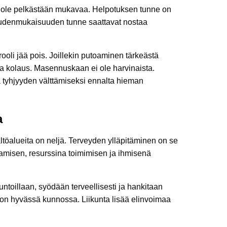
na ole pelkästään mukavaa. Helpotuksen tunne on
keudenmukaisuuden tunne saattavat nostaa
ooli jää pois. Joillekin putoaminen tärkeästä
ova kolaus. Masennuskaan ei ole harvinaista.
 tyhjyyden välttämiseksi ennalta hieman
a
sältöalueita on neljä. Terveyden ylläpitäminen on se
tamisen, resurssina toimimisen ja ihmisenä
kuntoillaan, syödään terveellisesti ja hankitaan
on hyvässä kunnossa. Liikunta lisää elinvoimaa