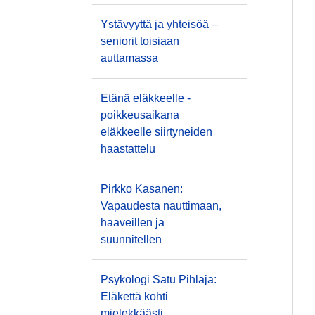
Ystävyyttä ja yhteisöä –
seniorit toisiaan
auttamassa
Etänä eläkkeelle -
poikkeusaikana
eläkkeelle siirtyneiden
haastattelu
Pirkko Kasanen:
Vapaudesta nauttimaan,
haaveillen ja
suunnitellen
Psykologi Satu Pihlaja:
Eläkettä kohti
mielekkäästi