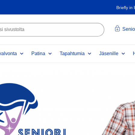
Briefly in
Senio
alvonta
Patina
Tapahtumia
Jäsenille