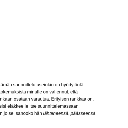
lämän suunnittelu useinkin on hyödytöntä,
okemuksista minulle on valjennut, että
nkaan osataan varautua. Erityisen rankkaa on,
äsisi eläkkeelle itse suunnittelemassaan
kin jo se, sanooko hän
lähteneensä
,
päässeensä