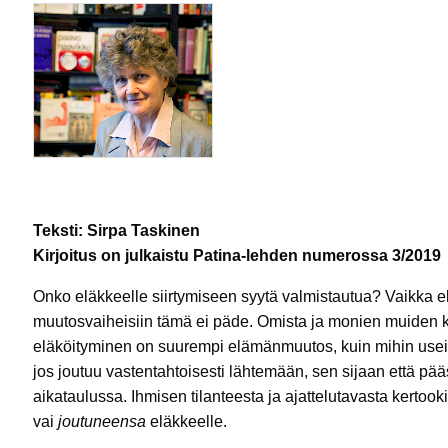
Teksti: Sirpa Taskinen
Kirjoitus on julkaistu Patina-lehden numerossa 3/2019
Onko eläkkeelle siirtymiseen syytä valmistautua? Vaikka e
muutosvaiheisiin tämä ei päde. Omista ja monien muiden k
eläköityminen on suurempi elämänmuutos, kuin mihin usei
jos joutuu vastentahtoisesti lähtemään, sen sijaan että pä
aikataulussa. Ihmisen tilanteesta ja ajattelutavasta kertoo
vai
joutuneensa
eläkkeelle.