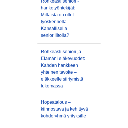
Rohkeasti seniori -
hanketyöntekijät:
Millaista on ollut
työskennellä
Kansallisella
senioriliitolla?
Rohkeasti seniori ja
Elämäni eläkevuodet:
Kahden hankkeen
yhteinen tavoite –
eläkkeelle siirtymistä
tukemassa
Hopeatalous –
kiinnostava ja kehittyvä
kohderyhmä yrityksille