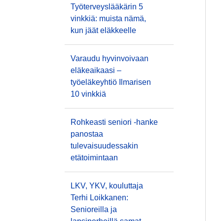
Työterveyslääkärin 5
vinkkiä: muista nämä,
kun jäät eläkkeelle
Varaudu hyvinvoivaan
eläkeaikaasi –
työeläkeyhtiö Ilmarisen
10 vinkkiä
Rohkeasti seniori -hanke
panostaa
tulevaisuudessakin
etätoimintaan
LKV, YKV, kouluttaja
Terhi Loikkanen:
Senioreilla ja