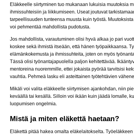
Eläkkeelle siirtyminen tuo mukanaan lukuisia muutoksia 
ihmissuhteisiin ja liikkumiseen. Useat joutuvat tarkista
tarpeellisuuden tunteensa muusta kuin työstä. Muutoksista 
voi pehmentää mahdollista pudotusta.
Jos mahdollista, varautuminen olisi hyvä alkaa jo pari vu
koskee sekä ihmistä itseään, että hänen työpaikkaansa. Ty
elämänkokemusta ja ihmissuhteita, joten on myös työnantaj
Tässä olisi työnantajapuolella paljon kehitettävää. Ikääntyv
mentoreina nuoremmille, ettei jokaista pyörää tarvitsisi k
vauhtia. Pehmeä lasku eli asteittainen työtehtävien vähenem
Mikäli voi valita eläkkeelle siirtymisen ajankohdan, niin p
keväällä tai kesällä. Silloin voi ikään kuin jäädä lomalle, 
luopumisen ongelmia.
Mistä ja miten eläkettä haetaan?
Eläkettä pitää hakea omalta eläkelaitokselta. Työeläkkeen