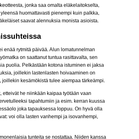
äkeotteesta, jonka saa omalta eläkelaitokselta,
n yleensä huomattavasti pienempi kuin palkka,
keläiset saavat alennuksia monista asioista.
missuhteissa
 ei enää rytmitä päivää. Alun lomatunnelman
työmatka on saattanut tuntua rasittavalta, sen
isia puolia. Pelkästään kotona istuminen ei jaksa
uksia, joillekin lastenlasten hoivaaminen on
 joillekin kesämökistä tulee aiempaa tärkeämpi.
, etteivät he niinkään kaipaa työtään vaan
tervetulleeksi tapahtumiin ja esim. kerran kuussa
hdessäolo joka tapauksessa loppuu. On hyvä olla
uvat: voi olla lasten vanhempi ja isovanhempi,
onenlaisia tunteita se nostattaa. Niiden kanssa