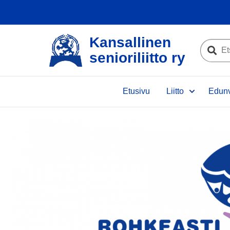
Kansallinen
Etsi
senioriliitto ry
sivustolta
Etsi
Etusivu
Liitto
Edunv