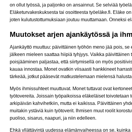
on ollut työssä, ja paljonko on ansainnut. Se selviää työel
Eläketurvakeskuksesta tai osoitteesta työeläke.fi. Eläke o
joten kulutustottumuksiaan joutuu muuttamaan. Onneksi elä
Muutokset arjen ajankäytössä ja ih
Ajankäyttö muuttuu: päivittäinen työhön meno jää pois, se
jälkeen mieleen saattaa hiipiä tyhjyys. Vaikka päivittäinen 
poisjääminen paljastaa, että siirtymisellä on myös positiiv
kauaa innostaa. Monet ovatkin viisaasti hankkineet harrast
tärkeää, jotkut pääsevät matkustelemaan mielensä halusta,
Myös ihmissuhteet muuttuvat. Monet tuttavat ovat kertoneet
työtovereita. Joissain työpaikoissa eläkeläiset toivotetaan 
arkipäivän kahvihetkiin, mutta ei kaikissa. Päivittäinen y
muitakin ystäviä kuin työtoverit. Ihmisen muut roolit korost
puoliso, sisarus, naapuri, ja niin edelleen.
Ehkä yllättävintä uudessa elämänvaiheessa on se, kuinka m