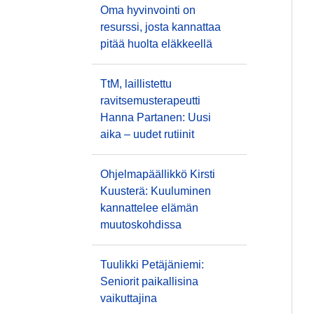
Oma hyvinvointi on
resurssi, josta kannattaa
pitää huolta eläkkeellä
TtM, laillistettu
ravitsemusterapeutti
Hanna Partanen: Uusi
aika – uudet rutiinit
Ohjelmapäällikkö Kirsti
Kuusterä: Kuuluminen
kannattelee elämän
muutoskohdissa
Tuulikki Petäjäniemi:
Seniorit paikallisina
vaikuttajina