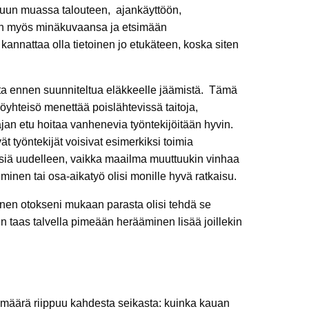
muun muassa talouteen, ajankäyttöön,
maan myös minäkuvaansa ja etsimään
kannattaa olla tietoinen jo etukäteen, koska siten
otta ennen suunniteltua eläkkeelle jäämistä. Tämä
öyhteisö menettää poislähtevissä taitoja,
an etu hoitaa vanhenevia työntekijöitään hyvin.
ät työntekijät voisivat esimerkiksi toimia
eksiä uudelleen, vaikka maailma muuttuukin vinhaa
inen tai osa-aikatyö olisi monille hyvä ratkaisu.
ienen otokseni mukaan parasta olisi tehdä se
kun taas talvella pimeään herääminen lisää joillekin
 määrä riippuu kahdesta seikasta: kuinka kauan