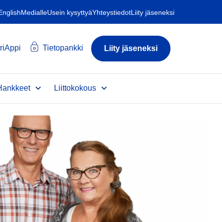
 English
Medialle
Usein kysyttyä
Yhteystiedot
Liity jäseneksi
riAppi
Tietopankki
Liity jäseneksi
Hankkeet
Liittokokous