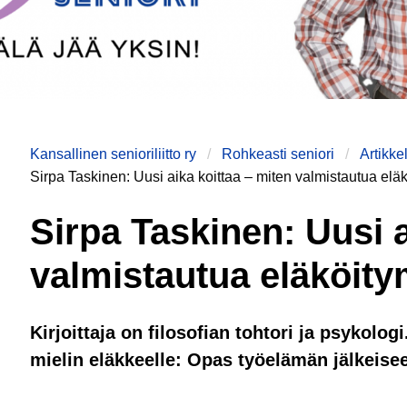
Kansallinen senioriliitto ry
Rohkeasti seniori
Artikke
Sirpa Taskinen: Uusi aika koittaa – miten valmistautua el
Sirpa Taskinen: Uusi a
valmistautua eläköit
Kirjoittaja on filosofian tohtori ja psykolog
mielin eläkkeelle: Opas työelämän jälkeise