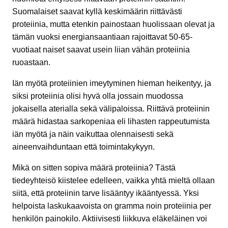
Suomalaiset saavat kyllä keskimäärin riittävästi
proteiinia, mutta etenkin painostaan huolissaan olevat ja
tämän vuoksi energiansaantiaan rajoittavat 50-65-
vuotiaat naiset saavat usein liian vähän proteiinia
ruoastaan.
Iän myötä proteiinien imeytyminen hieman heikentyy, ja
siksi proteiinia olisi hyvä olla jossain muodossa
jokaisella aterialla sekä välipaloissa. Riittävä proteiinin
määrä hidastaa sarkopeniaa eli lihasten rappeutumista
iän myötä ja näin vaikuttaa olennaisesti sekä
aineenvaihduntaan että toimintakykyyn.
Mikä on sitten sopiva määrä proteiinia? Tästä
tiedeyhteisö kiistelee edelleen, vaikka yhtä mieltä ollaan
siitä, että proteiinin tarve lisääntyy ikääntyessä. Yksi
helpoista laskukaavoista on gramma noin proteiinia per
henkilön painokilo. Aktiivisesti liikkuva eläkeläinen voi