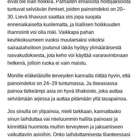
eivät ole liian hoikkia. Parhaiten erilaisista hoitojaksoista
tuntuvat selviävän ihmiset, joiden painoindeksi on 20–
30. Lievä lihavuus saattaa siis jopa suojata
ennenaikaiselta kuolemalta, ja liiallisen hoikkuuden
ihannointi voi olla riski. Vaikkapa pahan
keuhkokuumeen vuoksi muutamaksi viikoksi
sairaalahoitoon joutunut iäkäs hyötyy ylimääräisestä
rasvakudoksesta, jota keho voi käyttää vararavintonaan
hetkenä, jolloin ruoka ei vain maistu.
Monille eläkeläisille terveyden kannalta riittää hyvin, että
painoindeksi on 24–29 tuntumassa. Ja itseasiassa
painoa tärkeämpi asia on hyvä lihaksisto, joka auttaa
selviämään arjessa ja auttaa pitämään yllä tasapainoa.
Jos sinulla on ylipainoa, mieti tarkkaan, kannattaako
sinun laihduttaa vai mieluummin hallita painoasi ja
kiinnittää huomiota muihin terveyteen ja jaksamiseen
vaikuttaviin asioihin. Onko laihduttamisesta tilanteessasi