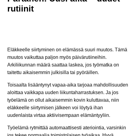
rutiinit
Eläkkeelle siirtyminen on elämässä suuri muutos. Tämä
muutos vaikuttaa paljon myös päivärutiineihin.
Arkiliikunnan määrä saattaa laskea, jos työmatka on
taitettu aikaisemmin julkisilla tai pyöräillen.
Toisaalta lisääntynyt vapaa-aika tarjoaa mahdollisuuden
aloittaa vaikkapa uuden liikuntaharrastuksen. Ja jos
työelämä on ollut aikaisemmin kovin kuluttavaa, niin
eläkkeelle siirtymisen jälkeen voi löytyä ihan
uudenlaista virtaa aktiivisempaan elämäntyyliin.
Työelämä rytmittää automaattisesti ateriointia, varsinkin
jos tekee normaalia toimistolaisen työaikaa. Hyvä