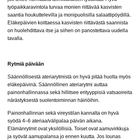
työpaikkaravintola turvaa monien riittävää kasvisten
saantia houkuttelevilla ja monipuolisilla salaattipöydillä.
Eläkepäivien koittaessa kasvisten riittävästä saannista
on huolehdittava itse ja siihen on panostettava uudella
tavalla.
Rytmiä päivään
Säännöllisestä ateriarytmistä on hyvä pitää huolta myös
eläkepäivinä. Säännöllinen ateriarytmi auttaa
painonhallinnassa sekä hillitsee erityyppisiä vatsaoireita
närästyksestä suolentoiminnan häiriöihin.
Painonhallinnan sekä vireystilan kannalta on hyvä
syödä 4–6 ateriaa/välipalaa päivän aikana.
Elämänrytmit ovat yksilöllisiä. Toiset ovat aamuvirkkuja
ja syövät aamupalansa jo ennen kuutta. Jos lounas