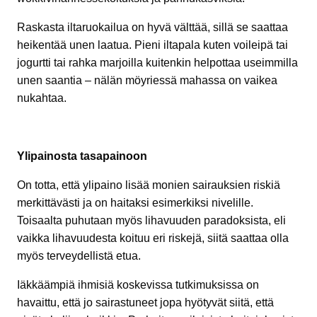
Raskasta iltaruokailua on hyvä välttää, sillä se saattaa
heikentää unen laatua. Pieni iltapala kuten voileipä tai
jogurtti tai rahka marjoilla kuitenkin helpottaa useimmilla
unen saantia – nälän möyriessä mahassa on vaikea
nukahtaa.
Ylipainosta tasapainoon
On totta, että ylipaino lisää monien sairauksien riskiä
merkittävästi ja on haitaksi esimerkiksi nivelille.
Toisaalta puhutaan myös lihavuuden paradoksista, eli
vaikka lihavuudesta koituu eri riskejä, siitä saattaa olla
myös terveydellistä etua.
Iäkkäämpiä ihmisiä koskevissa tutkimuksissa on
havaittu, että jo sairastuneet jopa hyötyvät siitä, että