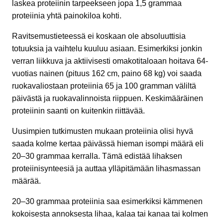
laskea proteiinin tarpeekseen jopa 1,5 grammaa
proteiinia yhtä painokiloa kohti.
Ravitsemustieteessä ei koskaan ole absoluuttisia
totuuksia ja vaihtelu kuuluu asiaan. Esimerkiksi jonkin
verran liikkuva ja aktiivisesti omakotitaloaan hoitava 64-
vuotias nainen (pituus 162 cm, paino 68 kg) voi saada
ruokavaliostaan proteiinia 65 ja 100 gramman väliltä
päivästä ja ruokavalinnoista riippuen. Keskimääräinen
proteiinin saanti on kuitenkin riittävää.
Uusimpien tutkimusten mukaan proteiinia olisi hyvä
saada kolme kertaa päivässä hieman isompi määrä eli
20–30 grammaa kerralla. Tämä edistää lihaksen
proteiinisynteesiä ja auttaa ylläpitämään lihasmassan
määrää.
20–30 grammaa proteiinia saa esimerkiksi kämmenen
kokoisesta annoksesta lihaa, kalaa tai kanaa tai kolmen