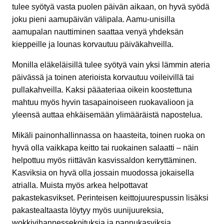
tulee syötyä vasta puolen päivän aikaan, on hyvä syödä
joku pieni aamupäivän välipala. Aamu-unisilla
aamupalan nauttiminen saattaa venyä yhdeksän
kieppeille ja lounas korvautuu päiväkahveilla.
Monilla eläkeläisillä tulee syötyä vain yksi lämmin ateria
päivässä ja toinen aterioista korvautuu voileivillä tai
pullakahveilla. Kaksi pääateriaa oikein koostettuna
mahtuu myös hyvin tasapainoiseen ruokavalioon ja
yleensä auttaa ehkäisemään ylimääräistä napostelua.
Mikäli painonhallinnassa on haasteita, toinen ruoka on
hyvä olla vaikkapa keitto tai ruokainen salaatti – näin
helpottuu myös riittävän kasvissaldon kerryttäminen.
Kasviksia on hyvä olla jossain muodossa jokaisella
atrialla. Muista myös arkea helpottavat
pakastekasvikset. Perinteisen keittojuurespussin lisäksi
pakastealtaasta löytyy myös uunijuureksia,
wokkivihannessekoituksia ja pannukasviksia.