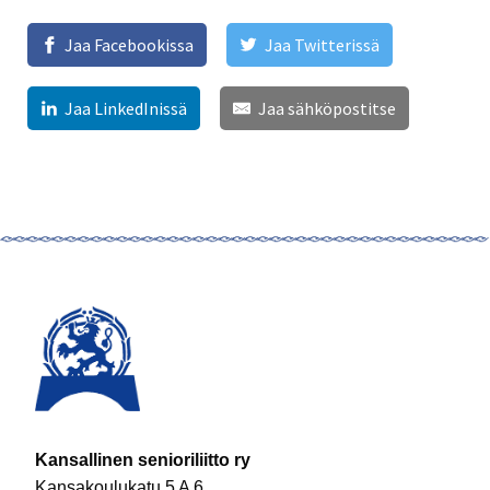
Jaa Facebookissa
Jaa Twitterissä
Jaa LinkedInissä
Jaa sähköpostitse
Kansallinen senioriliitto ry
Kansakoulukatu 5 A 6,