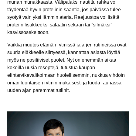
munan munakkaasta. Välipalaksi nautittu rahka voi
täydentää hyvin proteiinin saantia, jos päivässä tulee
syötyä vain yksi lämmin ateria. Raejuustoa voi lisätä
proteiinilisukkeeksi salaatin sekaan tai ”silmäksi”
kasvissosekeittoon.
Vaikka muutos elämän rytmissä ja arjen rutiineissa ovat
suuria eläkkeelle siirtyessä, kannattaa asiasta löytää
myös ne positiiviset puolet. Nyt on enemmän aikaa
kokeilla uusia reseptejä, tutustua kaupan
elintarvikevalikoimaan huolellisemmin, nukkua vihdoin
oman luontaisen rytmin mukaisesti ja luoda rauhassa
uuden ajan paremmat rutiinit.