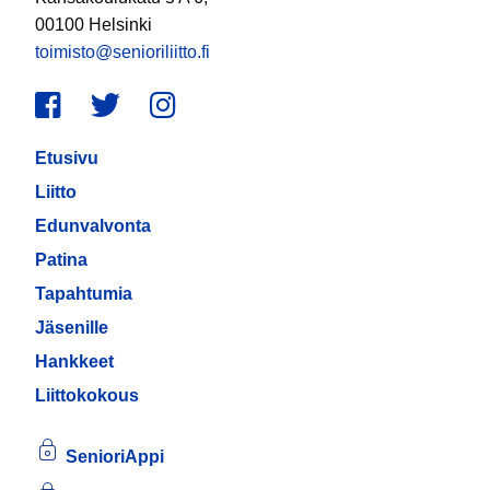
00100 Helsinki
toimisto@senioriliitto.fi
Facebook
Twitter
Instagram
Etusivu
Liitto
Edunvalvonta
Patina
Tapahtumia
Jäsenille
Hankkeet
Liittokokous
SenioriAppi