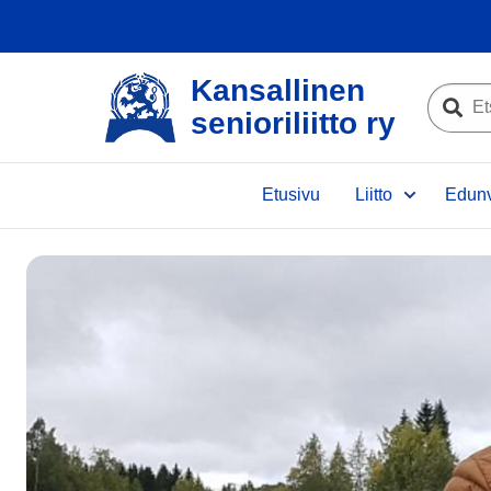
Kansallinen
Etsi
senioriliitto ry
sivustolta
Etsi
Etusivu
Liitto
Edunv