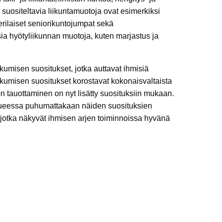
e suositeltavia liikuntamuotoja ovat esimerkiksi
 erilaiset seniorikuntojumpat sekä
sia hyötyliikunnan muotoja, kuten marjastus ja
ikkumisen suositukset, jotka auttavat ihmisiä
ikkumisen suositukset korostavat kokonaisvaltaista
lon tauottaminen on nyt lisätty suosituksiin mukaan.
alueessa puhumattakaan näiden suosituksien
, jotka näkyvät ihmisen arjen toiminnoissa hyvänä