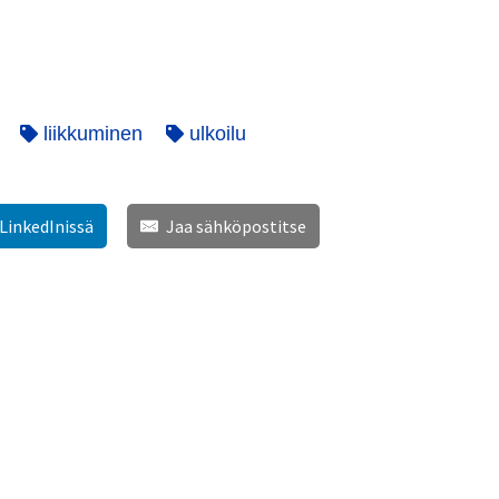
liikkuminen
ulkoilu
 LinkedInissä
Jaa sähköpostitse