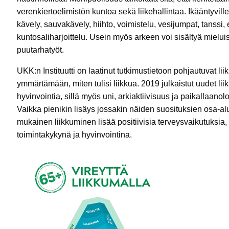
verenkiertoelimistön kuntoa sekä liikehallintaa. Ikääntyvill
kävely, sauvakävely, hiihto, voimistelu, vesijumpat, tanssi,
kuntosaliharjoittelu. Usein myös arkeen voi sisältyä mielui
puutarhatyöt.
UKK:n Instituutti on laatinut tutkimustietoon pohjautuvat li
ymmärtämään, miten tulisi liikkua. 2019 julkaistut uudet li
hyvinvointia, sillä myös uni, arkiaktiivisuus ja paikallaano
Vaikka pienikin lisäys jossakin näiden suosituksien osa-
mukainen liikkuminen lisää positiivisia terveysvaikutuksia
toimintakykynä ja hyvinvointina.