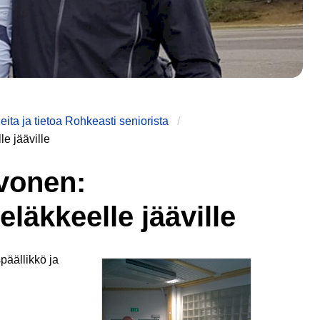
leita ja tietoa Rohkeasti seniorista
e jääville
vonen:
läkkeelle jääville
äällikkö ja