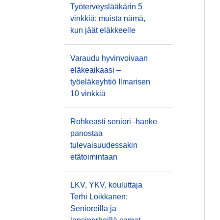
Työterveyslääkärin 5
vinkkiä: muista nämä,
kun jäät eläkkeelle
Varaudu hyvinvoivaan
eläkeaikaasi –
työeläkeyhtiö Ilmarisen
10 vinkkiä
Rohkeasti seniori -hanke
panostaa
tulevaisuudessakin
etätoimintaan
LKV, YKV, kouluttaja
Terhi Loikkanen:
Senioreilla ja