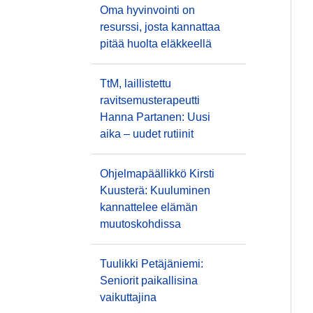
Oma hyvinvointi on
resurssi, josta kannattaa
pitää huolta eläkkeellä
TtM, laillistettu
ravitsemusterapeutti
Hanna Partanen: Uusi
aika – uudet rutiinit
Ohjelmapäällikkö Kirsti
Kuusterä: Kuuluminen
kannattelee elämän
muutoskohdissa
Tuulikki Petäjäniemi:
Seniorit paikallisina
vaikuttajina