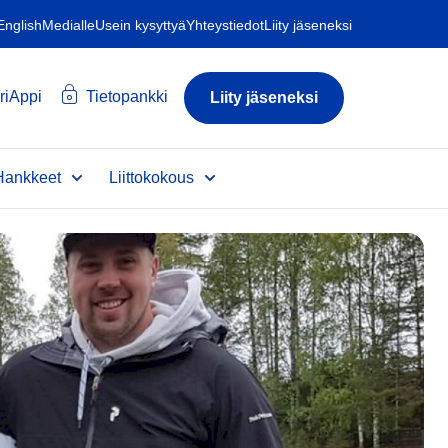
 English
Medialle
Usein kysyttyä
Yhteystiedot
Liity jäseneksi
riAppi
Tietopankki
Liity jäseneksi
Hankkeet
Liittokokous