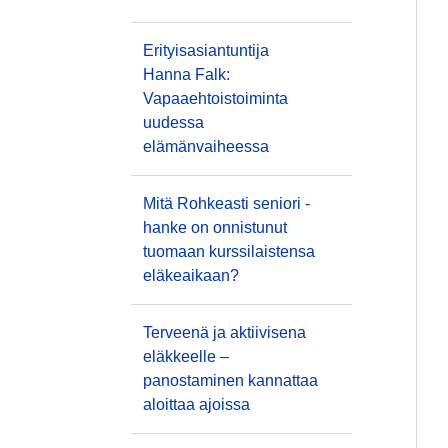
Erityisasiantuntija
Hanna Falk:
Vapaaehtoistoiminta
uudessa
elämänvaiheessa
Mitä Rohkeasti seniori -
hanke on onnistunut
tuomaan kurssilaistensa
eläkeaikaan?
Terveenä ja aktiivisena
eläkkeelle –
panostaminen kannattaa
aloittaa ajoissa