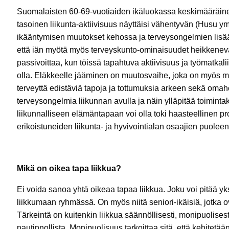
Suomalaisten 60-69-vuotiaiden ikäluokassa keskimääräinen
tasoinen liikunta-aktiivisuus näyttäisi vähentyvän (Husu ym.
ikääntymisen muutokset kehossa ja terveysongelmien lisää
että iän myötä myös terveyskunto-ominaisuudet heikkenev
passivoittaa, kun töissä tapahtuva aktiivisuus ja työmatkalii
olla. Eläkkeelle jääminen on muutosvaihe, joka on myös 
terveyttä edistäviä tapoja ja tottumuksia arkeen sekä omah
terveysongelmia liikunnan avulla ja näin ylläpitää toimin
liikunnalliseen elämäntapaan voi olla toki haasteellinen pr
erikoistuneiden liikunta- ja hyvivointialan osaajien puoleen
Mikä on oikea tapa liikkua?
Ei voida sanoa yhtä oikeaa tapaa liikkua. Joku voi pitää yk
liikkumaan ryhmässä. On myös niitä seniori-ikäisiä, jotka o
Tärkeintä on kuitenkin liikkua säännöllisesti, monipuolisest
nautinnollista. Monipuolisuus tarkoittaa sitä, että kehitetään