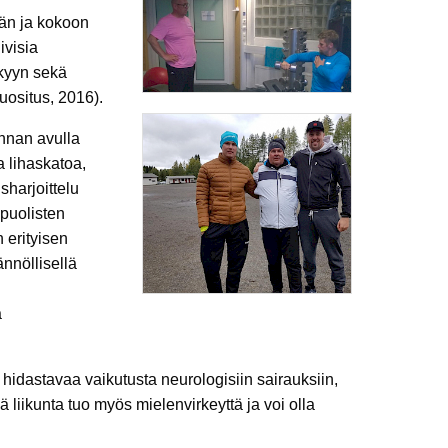
kään ja kokoon
ivisia
ykyyn sekä
uositus, 2016).
nnan avulla
a lihaskatoa,
sharjoittelu
ipuolisten
 erityisen
nnöllisellä
a
idastavaa vaikutusta neurologisiin sairauksiin,
liikunta tuo myös mielenvirkeyttä ja voi olla