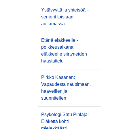
Ystävyyttä ja yhteisöä –
seniorit toisiaan
auttamassa
Etänä eläkkeelle -
poikkeusaikana
eläkkeelle siirtyneiden
haastattelu
Pirkko Kasanen:
Vapaudesta nauttimaan,
haaveillen ja
suunnitellen
Psykologi Satu Pihlaja:
Eläkettä kohti
mielekkäästi