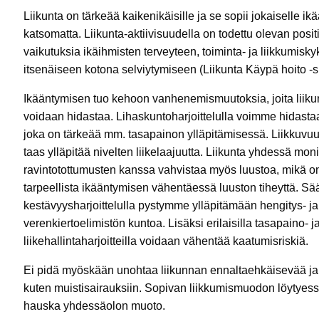
Liikunta on tärkeää kaikenikäisille ja se sopii jokaiselle i
katsomatta. Liikunta-aktiivisuudella on todettu olevan positi
vaikutuksia ikäihmisten terveyteen, toiminta- ja liikkumisk
itsenäiseen kotona selviytymiseen (Liikunta Käypä hoito -s
Ikääntymisen tuo kehoon vanhenemismuutoksia, joita liiku
voidaan hidastaa. Lihaskuntoharjoittelulla voimme hidasta
joka on tärkeää mm. tasapainon ylläpitämisessä. Liikkuvuu
taas ylläpitää nivelten liikelaajuutta. Liikunta yhdessä mon
ravintotottumusten kanssa vahvistaa myös luustoa, mikä on
tarpeellista ikääntymisen vähentäessä luuston tiheyttä. Sää
kestävyysharjoittelulla pystymme ylläpitämään hengitys- ja
verenkiertoelimistön kuntoa. Lisäksi erilaisilla tasapaino- j
liikehallintaharjoitteilla voidaan vähentää kaatumisriskiä.
Ei pidä myöskään unohtaa liikunnan ennaltaehkäisevää ja h
kuten muistisairauksiin. Sopivan liikkumismuodon löytyessä 
hauska yhdessäolon muoto.