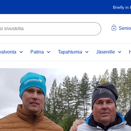
Briefly in
Senio
alvonta
Patina
Tapahtumia
Jäsenille