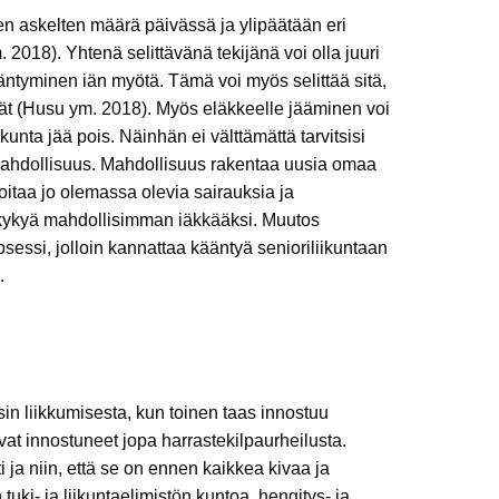
 askelten määrä päivässä ja ylipäätään eri
 2018). Yhtenä selittävänä tekijänä voi olla juuri
ntyminen iän myötä. Tämä voi myös selittää sitä,
ät (Husu ym. 2018). Myös eläkkeelle jääminen voi
kunta jää pois. Näinhän ei välttämättä tarvitsisi
mahdollisuus. Mahdollisuus rakentaa uusia omaa
oitaa jo olemassa olevia sairauksia ja
takykyä mahdollisimman iäkkääksi. Muutos
osessi, jolloin kannattaa kääntyä senioriliikuntaan
.
sin liikkumisesta, kun toinen taas innostuu
vat innostuneet jopa harrastekilpaurheilusta.
i ja niin, että se on ennen kaikkea kivaa ja
 tuki- ja liikuntaelimistön kuntoa, hengitys- ja